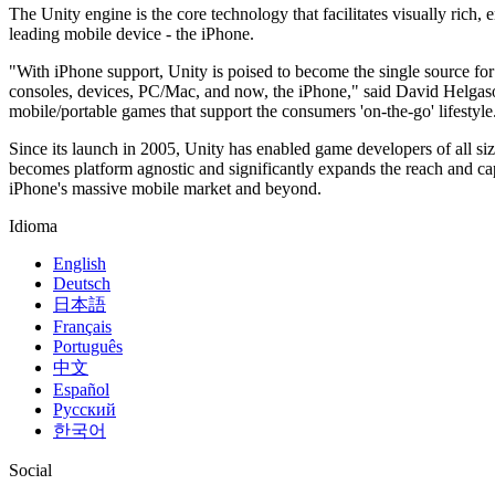
Descubre más de 25 plataformas que Unity soporta
Logra la excelencia operativa
¿No tienes experiencia con Unity? Comienza tu viaje
The Unity engine is the core technology that facilitates visually rich
Información útil
Únete a desarrolladores, creadores e insiders
leading mobile device - the iPhone.
LiveOps
Venta minorista
Guías prácticas
Casos de estudio
Premios Unity
Perspectivas post-lanzamiento y operaciones de juego en vivo
Transforma las experiencias en tienda en experiencias en línea
Consejos prácticos y mejores prácticas
"With iPhone support, Unity is poised to become the single source for
Historias de éxito en el mundo real
Celebrando a los creadores de Unity en todo el mundo
Expande
Educación
consoles, devices, PC/Mac, and now, the iPhone," said David Helgason
mobile/portable games that support the consumers 'on-the-go' lifestyle
Industria automotriz
Guías de mejores prácticas
Adquisición de usuarios
Impulsar la innovación y las experiencias en el automóvil
Para estudiantes
Since its launch in 2005, Unity has enabled game developers of all siz
Consejos y trucos de expertos
Hazte descubrir y adquiere usuarios móviles
Ver todas las industrias
Impulsa tu carrera
becomes platform agnostic and significantly expands the reach and cap
iPhone's massive mobile market and beyond.
Demostraciones
Compras dentro de la aplicación
Para docentes
Demostraciones, muestras y bloques de construcción
Gestionar las IAP dentro de la aplicación en tiendas físicas y en el c
Potencia tu enseñanza
Idioma
Todos los recursos
Novedades
English
Monetización
Licencia gratuita para fines educativos
Deutsch
Conecta a los jugadores con los juegos adecuados
Lleva el poder de Unity a tu institución
Blog
日本語
Publicitar con Unity
Monetizar con Unity
Actualizaciones, información y consejos técnicos
Casos de uso
Français
Certificaciones
Português
Demuestra tu dominio de Unity
中文
Novedades
Juegos móviles
Noticias, historias y centro de prensa
Español
Crea y expande éxitos móviles con Unity
Русский
한국어
Juegos independientes
Lanza grandes juegos con equipos pequeños
Social