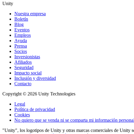
Unity
Nuestra empresa
Boletín
Blog
Eventos
Empleos
Ayuda
Prensa
Socios
Inversionistas
Afiliados
Seguridad
Impacto social
Inclusión y diversidad
Contacto
Copyright © 2026 Unity Technologies
Legal
Política de privacidad
Cookies
No quiero que se venda ni se comparta mi información persona
"Unity", los logotipos de Unity y otras marcas comerciales de Unity 