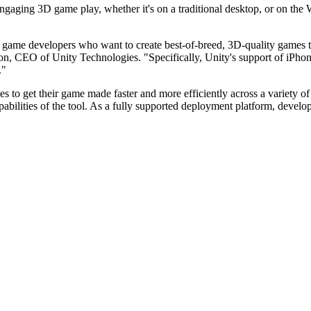
, engaging 3D game play, whether it's on a traditional desktop, or on t
 game developers who want to create best-of-breed, 3D-quality games tha
, CEO of Unity Technologies. "Specifically, Unity's support of iPhone
."
es to get their game made faster and more efficiently across a variety o
abilities of the tool. As a fully supported deployment platform, devel
anal directo al consumidor (D2C).