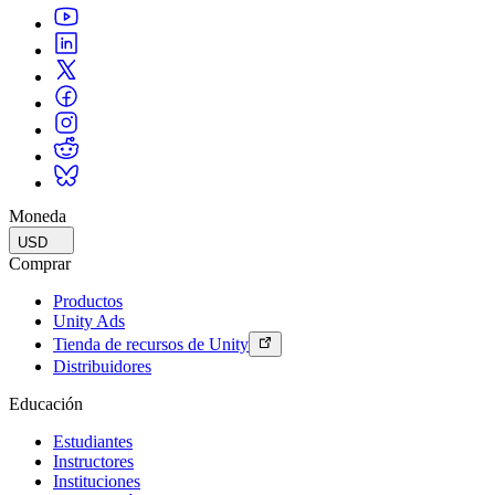
Juegos XR
Lanza juegos XR en múltiples plataformas
Juegos multijugador
Simplifica el desarrollo de juegos multijugador
Moneda
USD
Comprar
Productos
Unity Ads
Tienda de recursos de Unity
Distribuidores
Educación
Estudiantes
Instructores
Instituciones