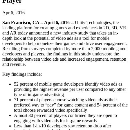
Player
Descubra mais de 25 plataformas que o Unity suporta
Alcançar excelência operacional
É iniciante no Unity? Comece sua jornada
Insights
Junte-se a desenvolvedores, criadores e insiders
LiveOps
Varejo
Tutoriais
Apr 6, 2016
Estudos de caso
Prêmios Unity
Insights pós-lançamento e operações de jogos ao vivo
Transformar experiências em loja em experiências online
Dicas práticas e melhores práticas
Histórias de sucesso do mundo real
Celebrando criadores do Unity em todo o mundo
San Francisco, CA -- April 6, 2016 --
Unity Technologies, the
Amplie
Educação
leading platform for creating games and experiences in 2D, 3D, VR
Automotivo
and AR today announced a new industry study that takes an in-
Guias de melhores práticas
Aquisição de usuários
Impulsione a inovação e as experiências dentro do carro
Para estudantes
depth look at the potential of video ads as a tool for mobile
Dicas e truques de especialistas
Seja descoberto e adquira usuários móveis
Veja todas as indústrias
Impulsione sua carreira
developers to help monetize their games and drive user engagement.
Resulting from surveys completed by more than 2,000 mobile game
Demonstrações
In-App Purchase
Para educadores
developers and players, the findings in this study underscore the
Demonstrações, amostras e blocos de construção
Gerencie as IAP em todas as lojas e no modelo D2C (direto ao
Impulsione seu ensino
relationship between video ads and increased engagement, retention
Todos os recursos
consumidor).
and revenue.
Novidades
Concessão de Licença Educacional
Key findings include:
Monetização
Leve o poder do Unity para sua instituição
Blog
Conecte jogadores com os jogos certos
52 percent of mobile game developers identify video ads as
Atualizações, informações e dicas técnicas
Anuncie com o Unity
Monetize com o Unity
Certificações
providing the highest revenue per user compared to any other
Casos de uso
Prove sua maestria em Unity
type of in-game advertising
Notícias
71 percent of players choose watching video ads as their
Notícias, histórias e centro de imprensa
Jogos de dispositivos móveis
preferred way to “pay” for game content and 54 percent of the
Crie e faça crescer sucessos móveis com o Unity
total choose rewarded video specifically
Almost 80 percent of players confirmed they are open to
Jogos Independentes
engaging with video ads for in-game rewards
Lance grandes jogos com pequenas equipes
Less than 1-in-10 developers saw retention drop after