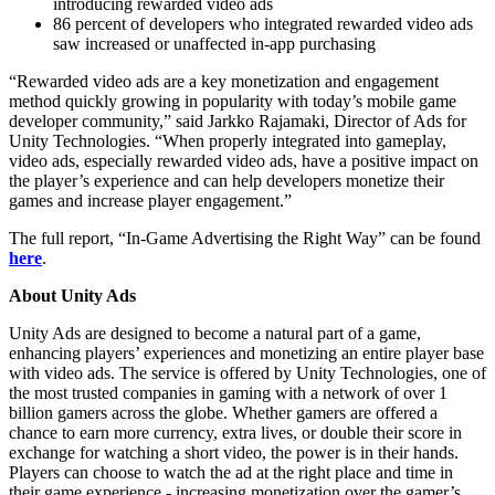
introducing rewarded video ads
86 percent of developers who integrated rewarded video ads
Jogos XR
saw increased or unaffected in-app purchasing
Lance jogos XR em várias plataformas
“Rewarded video ads are a key monetization and engagement
Jogos com multijogador
method quickly growing in popularity with today’s mobile game
Simplifique o desenvolvimento de jogos multiplayer
developer community,” said Jarkko Rajamaki, Director of Ads for
Unity Technologies. “When properly integrated into gameplay,
video ads, especially rewarded video ads, have a positive impact on
the player’s experience and can help developers monetize their
games and increase player engagement.”
The full report, “In-Game Advertising the Right Way” can be found
here
.
About Unity Ads
Unity Ads are designed to become a natural part of a game,
enhancing players’ experiences and monetizing an entire player base
with video ads. The service is offered by Unity Technologies, one of
the most trusted companies in gaming with a network of over 1
billion gamers across the globe. Whether gamers are offered a
chance to earn more currency, extra lives, or double their score in
exchange for watching a short video, the power is in their hands.
Players can choose to watch the ad at the right place and time in
their game experience - increasing monetization over the gamer’s