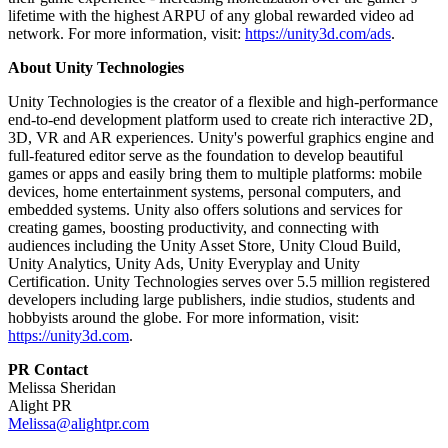
lifetime with the highest ARPU of any global rewarded video ad
network. For more information, visit:
https://unity3d.com/ads
.
About Unity Technologies
Unity Technologies is the creator of a flexible and high-performance
end-to-end development platform used to create rich interactive 2D,
3D, VR and AR experiences. Unity's powerful graphics engine and
full-featured editor serve as the foundation to develop beautiful
games or apps and easily bring them to multiple platforms: mobile
devices, home entertainment systems, personal computers, and
embedded systems. Unity also offers solutions and services for
creating games, boosting productivity, and connecting with
audiences including the Unity Asset Store, Unity Cloud Build,
Unity Analytics, Unity Ads, Unity Everyplay and Unity
Certification. Unity Technologies serves over 5.5 million registered
developers including large publishers, indie studios, students and
hobbyists around the globe. For more information, visit:
https://unity3d.com
.
PR Contact
Melissa Sheridan
Alight PR
Melissa@alightpr.com