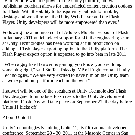
"Furthermore with the power of the Unity platform, the Flash
publishing toolchain allows for unparalleled content creation options
Jogos XR
for Flash. With the ability to transparently publish for mobile,
Lance jogos XR em várias plataformas
desktop and web through the Unity Web Player and the Flash
Player, Unity developers will be more empowered than ever."
Jogos com multijogador
Simplifique o desenvolvimento de jogos multiplayer
Following the announcement of Adobe's Molehill version of Flash
in January 2011 which added support for 3D, the engineering team
at Unity Technologies has been working at full production on
adding a Flash player exporting option to the Unity platform. The
Flash Player export option is expected to go into beta in late 2011.
"When a guy like Hauwert is joining, you know you are doing
something right," said Steffen Toksvig, VP of Engineering at Unity
Technologies. "We are very excited to have him on the Unity team
as we expand our platform reach on the web."
Hauwert will be one of the speakers at Unity Technologies' Flash
Day designed to introduce Flash users to the Unity development
platform. Flash Day will take place on September 27, the day before
Unite 11 kicks off.
About Unite 11
Unity Technologies is holding Unite 11, its fifth annual developer
conference, September 28 - 30, 2011 at the Masonic Center in San