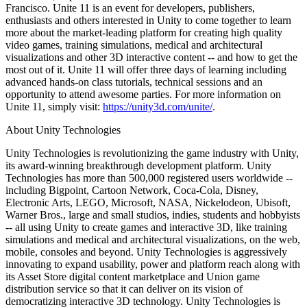
Francisco. Unite 11 is an event for developers, publishers,
enthusiasts and others interested in Unity to come together to learn
more about the market-leading platform for creating high quality
video games, training simulations, medical and architectural
visualizations and other 3D interactive content -- and how to get the
most out of it. Unite 11 will offer three days of learning including
advanced hands-on class tutorials, technical sessions and an
opportunity to attend awesome parties. For more information on
Unite 11, simply visit:
https://unity3d.com/unite/
.
About Unity Technologies
Unity Technologies is revolutionizing the game industry with Unity,
its award-winning breakthrough development platform. Unity
Technologies has more than 500,000 registered users worldwide --
including Bigpoint, Cartoon Network, Coca-Cola, Disney,
Electronic Arts, LEGO, Microsoft, NASA, Nickelodeon, Ubisoft,
Warner Bros., large and small studios, indies, students and hobbyists
-- all using Unity to create games and interactive 3D, like training
simulations and medical and architectural visualizations, on the web,
mobile, consoles and beyond. Unity Technologies is aggressively
innovating to expand usability, power and platform reach along with
its Asset Store digital content marketplace and Union game
distribution service so that it can deliver on its vision of
democratizing interactive 3D technology. Unity Technologies is