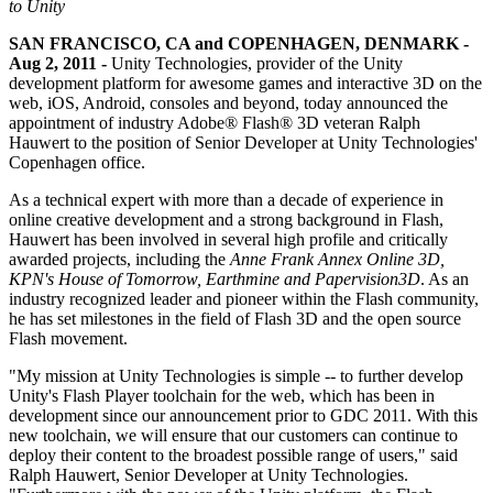
Descubra mais de 25 plataformas que o Unity suporta
Alcançar excelência operacional
É iniciante no Unity? Comece sua jornada
to Unity
Insights
Junte-se a desenvolvedores, criadores e insiders
SAN FRANCISCO, CA and COPENHAGEN, DENMARK -
LiveOps
Varejo
Tutoriais
Aug 2, 2011 -
Unity Technologies, provider of the Unity
Estudos de caso
Prêmios Unity
Insights pós-lançamento e operações de jogos ao vivo
Transformar experiências em loja em experiências online
Dicas práticas e melhores práticas
development platform for awesome games and interactive 3D on the
Histórias de sucesso do mundo real
Celebrando criadores do Unity em todo o mundo
Amplie
Educação
web, iOS, Android, consoles and beyond, today announced the
Automotivo
appointment of industry Adobe® Flash® 3D veteran Ralph
Guias de melhores práticas
Aquisição de usuários
Impulsione a inovação e as experiências dentro do carro
Para estudantes
Hauwert to the position of Senior Developer at Unity Technologies'
Dicas e truques de especialistas
Seja descoberto e adquira usuários móveis
Veja todas as indústrias
Impulsione sua carreira
Copenhagen office.
Demonstrações
In-App Purchase
Para educadores
As a technical expert with more than a decade of experience in
Demonstrações, amostras e blocos de construção
Gerencie as IAP em todas as lojas e no modelo D2C (direto ao
Impulsione seu ensino
online creative development and a strong background in Flash,
Todos os recursos
consumidor).
Hauwert has been involved in several high profile and critically
Novidades
awarded projects, including the
Anne Frank Annex Online 3D,
Concessão de Licença Educacional
KPN's House of Tomorrow, Earthmine and Papervision3D
. As an
Monetização
Leve o poder do Unity para sua instituição
industry recognized leader and pioneer within the Flash community,
Blog
Conecte jogadores com os jogos certos
he has set milestones in the field of Flash 3D and the open source
Atualizações, informações e dicas técnicas
Anuncie com o Unity
Monetize com o Unity
Certificações
Flash movement.
Casos de uso
Prove sua maestria em Unity
Notícias
"My mission at Unity Technologies is simple -- to further develop
Notícias, histórias e centro de imprensa
Jogos de dispositivos móveis
Unity's Flash Player toolchain for the web, which has been in
Crie e faça crescer sucessos móveis com o Unity
development since our announcement prior to GDC 2011. With this
new toolchain, we will ensure that our customers can continue to
deploy their content to the broadest possible range of users," said
Jogos Independentes
Ralph Hauwert, Senior Developer at Unity Technologies.
Lance grandes jogos com pequenas equipes