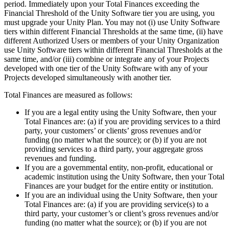
period. Immediately upon your Total Finances exceeding the
Financial Threshold of the Unity Software tier you are using, you
Jogos XR
must upgrade your Unity Plan. You may not (i) use Unity Software
Lance jogos XR em várias plataformas
tiers within different Financial Thresholds at the same time, (ii) have
different Authorized Users or members of your Unity Organization
Jogos com multijogador
use Unity Software tiers within different Financial Thresholds at the
Simplifique o desenvolvimento de jogos multiplayer
same time, and/or (iii) combine or integrate any of your Projects
developed with one tier of the Unity Software with any of your
Projects developed simultaneously with another tier.
Total Finances are measured as follows:
If you are a legal entity using the Unity Software, then your
Total Finances are: (a) if you are providing services to a third
party, your customers’ or clients’ gross revenues and/or
funding (no matter what the source); or (b) if you are not
providing services to a third party, your aggregate gross
revenues and funding.
If you are a governmental entity, non-profit, educational or
academic institution using the Unity Software, then your Total
Finances are your budget for the entire entity or institution.
If you are an individual using the Unity Software, then your
Total Finances are: (a) if you are providing service(s) to a
third party, your customer’s or client’s gross revenues and/or
funding (no matter what the source); or (b) if you are not