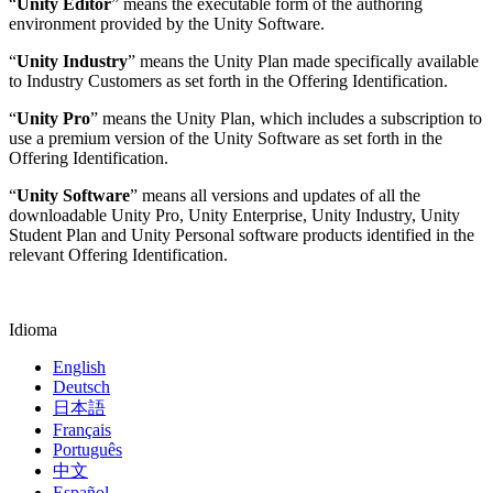
“
Unity Editor
” means the executable form of the authoring
environment provided by the Unity Software.
“
Unity Industry
” means the Unity Plan made specifically available
to Industry Customers as set forth in the Offering Identification.
“
Unity Pro
” means the Unity Plan, which includes a subscription to
use a premium version of the Unity Software as set forth in the
Offering Identification.
“
Unity Software
” means all versions and updates of all the
downloadable Unity Pro, Unity Enterprise, Unity Industry, Unity
Student Plan and Unity Personal software products identified in the
relevant Offering Identification.
Idioma
English
Deutsch
日本語
Français
Português
中文
Español