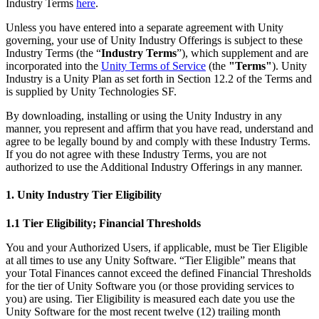
Descubra mais de 25 plataformas que o Unity suporta
Alcançar excelência operacional
É iniciante no Unity? Comece sua jornada
Industry Terms
here
.
Insights
Junte-se a desenvolvedores, criadores e insiders
Unless you have entered into a separate agreement with Unity
LiveOps
Varejo
Tutoriais
governing, your use of Unity Industry Offerings is subject to these
Estudos de caso
Prêmios Unity
Insights pós-lançamento e operações de jogos ao vivo
Transformar experiências em loja em experiências online
Dicas práticas e melhores práticas
Industry Terms (the “
Industry Terms
”), which supplement and are
Histórias de sucesso do mundo real
Celebrando criadores do Unity em todo o mundo
Amplie
Educação
incorporated into the
Unity Terms of Service
(the
"Terms"
). Unity
Automotivo
Industry is a Unity Plan as set forth in Section 12.2 of the Terms and
Guias de melhores práticas
Aquisição de usuários
Impulsione a inovação e as experiências dentro do carro
Para estudantes
is supplied by Unity Technologies SF.
Dicas e truques de especialistas
Seja descoberto e adquira usuários móveis
Veja todas as indústrias
Impulsione sua carreira
By downloading, installing or using the Unity Industry in any
Demonstrações
In-App Purchase
Para educadores
manner, you represent and affirm that you have read, understand and
Demonstrações, amostras e blocos de construção
Gerencie as IAP em todas as lojas e no modelo D2C (direto ao
Impulsione seu ensino
agree to be legally bound by and comply with these Industry Terms.
Todos os recursos
consumidor).
If you do not agree with these Industry Terms, you are not
Novidades
authorized to use the Additional Industry Offerings in any manner.
Concessão de Licença Educacional
Monetização
Leve o poder do Unity para sua instituição
1. Unity Industry Tier Eligibility
Blog
Conecte jogadores com os jogos certos
Atualizações, informações e dicas técnicas
Anuncie com o Unity
Monetize com o Unity
Certificações
Casos de uso
1.1 Tier Eligibility; Financial Thresholds
Prove sua maestria em Unity
Notícias
You and your Authorized Users, if applicable, must be Tier Eligible
Notícias, histórias e centro de imprensa
Jogos de dispositivos móveis
at all times to use any Unity Software. “Tier Eligible” means that
Crie e faça crescer sucessos móveis com o Unity
your Total Finances cannot exceed the defined Financial Thresholds
for the tier of Unity Software you (or those providing services to
Jogos Independentes
you) are using. Tier Eligibility is measured each date you use the
Lance grandes jogos com pequenas equipes
Unity Software for the most recent twelve (12) trailing month