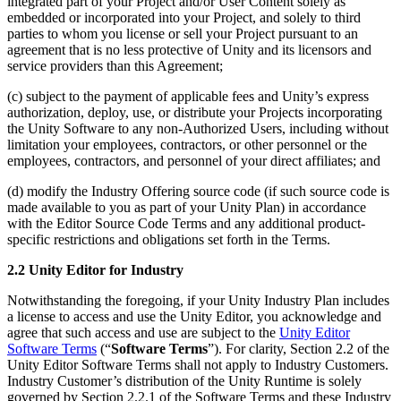
integrated part of your Project and/or User Content solely as
embedded or incorporated into your Project, and solely to third
parties to whom you license or sell your Project pursuant to an
agreement that is no less protective of Unity and its licensors and
service providers than this Agreement;
(c) subject to the payment of applicable fees and Unity’s express
authorization, deploy, use, or distribute your Projects incorporating
the Unity Software to any non-Authorized Users, including without
limitation your employees, contractors, or other personnel or the
employees, contractors, and personnel of your direct affiliates; and
(d) modify the Industry Offering source code (if such source code is
made available to you as part of your Unity Plan) in accordance
with the Editor Source Code Terms and any additional product-
specific restrictions and obligations set forth in the Terms.
2.2 Unity Editor for Industry
Notwithstanding the foregoing, if your Unity Industry Plan includes
a license to access and use the Unity Editor, you acknowledge and
agree that such access and use are subject to the
Unity Editor
Software Terms
(“
Software Terms
”).
For clarity, Section 2.2 of the
Unity Editor Software Terms shall not apply to Industry Customers.
Industry Customer’s distribution of the Unity Runtime is solely
governed by Section 2.2.1 of the Software Terms and these Industry