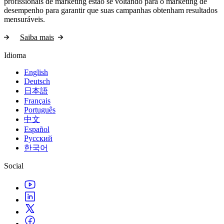
profissionais de marketing estão se voltando para o marketing de
desempenho para garantir que suas campanhas obtenham resultados
mensuráveis.
Saiba mais
Idioma
English
Deutsch
日本語
Français
Português
中文
Español
Русский
한국어
Social