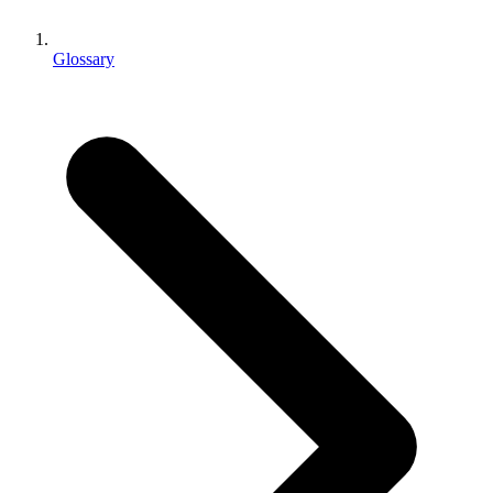
Jogos XR
Lance jogos XR em várias plataformas
Glossary
Jogos com multijogador
Simplifique o desenvolvimento de jogos multiplayer