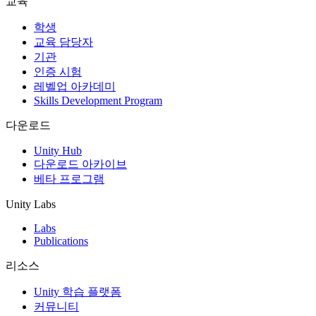
교육
인디 게임
학생
소규모 팀으로 대작 게임을 출시하세요.
교육 담당자
기관
인증 시험
XR 게임
레벨업 아카데미
여러 플랫폼에서 XR 게임을 출시하세요.
Skills Development Program
멀티플레이어 게임
다운로드
멀티플레이어 게임 개발을 간소화하세요.
Unity Hub
다운로드 아카이브
베타 프로그램
Unity Labs
Labs
Publications
리소스
Unity 학습 플랫폼
커뮤니티