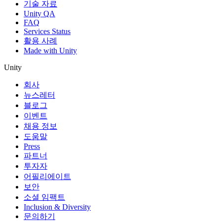
기술 자료
Unity QA
FAQ
Services Status
활용 사례
Made with Unity
Unity
회사
뉴스레터
블로그
이벤트
채용 정보
도움말
Press
파트너
투자자
어필리에이트
보안
소셜 임팩트
Inclusion & Diversity
문의하기