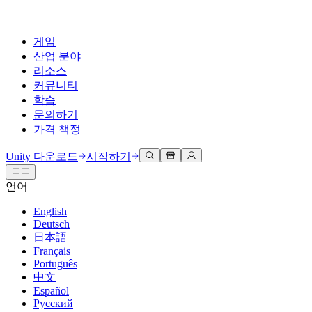
게임
산업 분야
리소스
커뮤니티
학습
문의하기
가격 책정
개발
활용 부문
테크니컬 라이브러리
커뮤니티 허브
모든 레벨 지원
지원 옵션
Unity 다운로드
시작하기
Unity Learn
Unity 엔진
3D 협업
기술 자료
토론
도움 받기
언어
무료로 Unity 기술 마스터
모든 플랫폼 위한 2D 및 3D 게임 제작
실시간 3D 프로젝트 빌드 및 검토
성공을 위한 Unity
공식 유저. '광고 지면'의 타겟 고객 매뉴얼 및 API 레퍼런스
토론, 문제 해결, 소통
English
전문 교육
Deutsch
협업
몰입형 교육
Success 플랜
개발자 툴
이벤트
日本語
Unity 강사와 함께 팀의 역량을 강화하세요
팀과 함께 신속한 협업과 반복 작업을 수행하세요.
몰입도 높은 환경 제작
전문가 지원을 통해 더 빠르게 목표 도달률 달성
릴리스 버전 및 이슈 트래커
글로벌 이벤트 및 현지 이벤트
Français
Unity 처음 사용하시나요
Unity 다운로드
Português
커뮤니티 사례
FAQ
고객 경험
中文
로드맵
시작하기
일반적인 질문에 대한 답변
플랜 및 가격
인터랙티브 3D 경험 제작
Español
Made with Unity
예정된 기능 검토
학습 시작하기
배포
산업 분야
Русский
Unity 크리에이터 소개