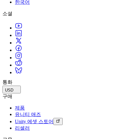
문의하기
한국어
용어집
Unity 필수 학습 길잡이
유니티 팀과 소통하기
멀티플랫폼
제조업
Livestreams
소셜
기술 용어 라이브러리
Unity 사용이 처음이신가요? 여정 시작하기
Unity가 지원하는 25개 이상의 플랫폼을 살펴보세요.
운영 우수성 확보
개발자, 크리에이터, Insider와의 소통
분석 자료
사용법 가이드
LiveOps
리테일
Unity Awards
활용 사례
출시 후 인사이트를 확인하고 라이브 게임을 운영하세요.
실용적인 팁 및 베스트 프랙티스
상점 경험을 온라인 경험으로 전환
전 세계 Unity 크리에이터 축하
실제 성공 사례
성장
교육
자동차
베스트 프랙티스 가이드
사용자 확보
학생용
혁신을 가속화하고 차량 내 경험을 향상시키세요.
전문가 팁
모바일 사용자를 검색하고 Acquire
커리어 시작하기
모든 산업 보기
데모
인앱 결제
교육 담당자 대상 교육
데모, 샘플 및 빌딩 블록
통화
매장 및 D2C 전반에 걸쳐 IAP 관리하세요.
교육 효율 극대화
모든 리소스
USD
새로운 기능
수익화
교육 라이선스
구매
적합한 게임으로 플레이어 연결
교육 기관에 Unity 강력한 기능 도입
제품
블로그
Unity로 광고하세요
Unity로 수익화하세요
유니티 애즈
업데이트, 정보, 기술 팁
활용 부문
자격증
Unity 에셋 스토어
Unity 숙련도를 입증하세요
리셀러
뉴스
모바일 게임
뉴스, 스토리, 보도 센터
Unity로 모바일 히트작을 제작하고 성장시키세요.