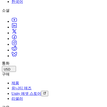
문의하기
한국어
용어집
Unity 필수 학습 길잡이
유니티 팀과 소통하기
멀티플랫폼
제조업
Livestreams
소셜
기술 용어 라이브러리
Unity 사용이 처음이신가요? 여정 시작하기
Unity가 지원하는 25개 이상의 플랫폼을 살펴보세요.
운영 우수성 확보
개발자, 크리에이터, Insider와의 소통
분석 자료
사용법 가이드
LiveOps
리테일
Unity Awards
활용 사례
출시 후 인사이트를 확인하고 라이브 게임을 운영하세요.
실용적인 팁 및 베스트 프랙티스
상점 경험을 온라인 경험으로 전환
전 세계 Unity 크리에이터 축하
실제 성공 사례
성장
교육
자동차
베스트 프랙티스 가이드
사용자 확보
학생용
혁신을 가속화하고 차량 내 경험을 향상시키세요.
전문가 팁
모바일 사용자를 검색하고 Acquire
커리어 시작하기
모든 산업 보기
데모
인앱 결제
교육 담당자 대상 교육
데모, 샘플 및 빌딩 블록
통화
매장 및 D2C 전반에 걸쳐 IAP 관리하세요.
교육 효율 극대화
모든 리소스
USD
새로운 기능
수익화
교육 라이선스
구매
적합한 게임으로 플레이어 연결
교육 기관에 Unity 강력한 기능 도입
제품
블로그
Unity로 광고하세요
Unity로 수익화하세요
유니티 애즈
업데이트, 정보, 기술 팁
활용 부문
자격증
Unity 에셋 스토어
Unity 숙련도를 입증하세요
리셀러
뉴스
모바일 게임
뉴스, 스토리, 보도 센터
Unity로 모바일 히트작을 제작하고 성장시키세요.