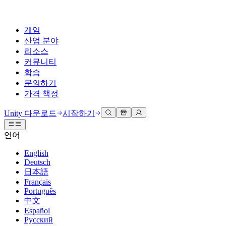
게임
산업 분야
리소스
커뮤니티
학습
문의하기
가격 책정
개발
활용 부문
테크니컬 라이브러리
커뮤니티 허브
모든 레벨 지원
지원 옵션
Unity 다운로드
시작하기
Unity Learn
Unity 엔진
3D 협업
기술 자료
토론
도움 받기
언어
무료로 Unity 기술 마스터
모든 플랫폼 위한 2D 및 3D 게임 제작
실시간 3D 프로젝트 빌드 및 검토
성공을 위한 Unity
공식 유저. '광고 지면'의 타겟 고객 매뉴얼 및 API 레퍼런스
토론, 문제 해결, 소통
English
전문 교육
Deutsch
협업
몰입형 교육
Success 플랜
개발자 툴
이벤트
日本語
Unity 강사와 함께 팀의 역량을 강화하세요
팀과 함께 신속한 협업과 반복 작업을 수행하세요.
몰입도 높은 환경 제작
전문가 지원을 통해 더 빠르게 목표 도달률 달성
릴리스 버전 및 이슈 트래커
글로벌 이벤트 및 현지 이벤트
Français
Unity 처음 사용하시나요
Unity 다운로드
Português
커뮤니티 사례
FAQ
고객 경험
中文
로드맵
시작하기
일반적인 질문에 대한 답변
플랜 및 가격
인터랙티브 3D 경험 제작
Español
Made with Unity
예정된 기능 검토
학습 시작하기
배포
산업 분야
Русский
Unity 크리에이터 소개