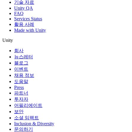
기술 자료
Unity QA
FAQ
Services Status
활용 사례
Made with Unity
Unity
회사
뉴스레터
블로그
이벤트
채용 정보
도움말
Press
파트너
투자자
어필리에이트
보안
소셜 임팩트
Inclusion & Diversity
문의하기