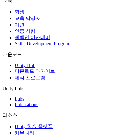
교육
인디 게임
학생
소규모 팀으로 대작 게임을 출시하세요.
교육 담당자
기관
인증 시험
XR 게임
레벨업 아카데미
여러 플랫폼에서 XR 게임을 출시하세요.
Skills Development Program
멀티플레이어 게임
다운로드
멀티플레이어 게임 개발을 간소화하세요.
Unity Hub
다운로드 아카이브
베타 프로그램
Unity Labs
Labs
Publications
리소스
Unity 학습 플랫폼
커뮤니티