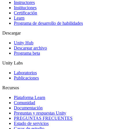
Instructores
Juegos XR
Instituciones
Lanza juegos XR en múltiples plataformas
Certificación
Learn
Programa de desarrollo de habilidades
Juegos multijugador
Simplifica el desarrollo de juegos multijugador
Descargar
Unity Hub
Descargar archivo
Programa beta
Unity Labs
Laboratorios
Publicaciones
Recursos
Plataforma Learn
Comunidad
Documentación
Preguntas y respuestas Unity
PREGUNTAS FRECUENTES
Estado de servicios
Casos de estudio