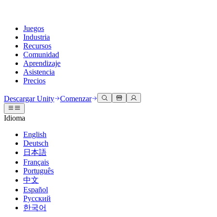
Juegos
Industria
Recursos
Comunidad
Aprendizaje
Asistencia
Precios
Desarrollar
Casos de uso
Biblioteca técnica
Centro de la comunidad
Para todos los niveles
Opciones de soporte
Descargar Unity
Comenzar
Motor de Unity
Colaboración 3D
Documentación
Discusiones
Unity Learn
Obtener ayuda
Idioma
Crea juegos 2D y 3D para cualquier plataforma
Construye y revisa proyectos 3D en tiempo real
Domina las habilidades de Unity de forma gratuita
Ayudándote a tener éxito con Unity
Manuales de usuario oficiales y referencias de API
Discute, resuelve problemas y conéctate
English
Colaboración
Capacitación envolvente
Capacitación profesional
Planes de éxito
Deutsch
Herramientas para desarrolladores
Eventos
Colabora e itera rápidamente con tu equipo
Capacitación en entornos envolventes
Mejora tu equipo con entrenadores de Unity
Alcanza tus metas más rápido con soporte experto
日本語
Versiones de lanzamiento y rastreador de problemas
Eventos globales y locales
Descargar Unity
¿No tienes experiencia con Unity?
Français
Historias de la comunidad
Experiencias del cliente
PREGUNTAS FRECUENTES
Português
Hoja de ruta
Planes y precios
Crea experiencias interactivas en 3D
Primeros pasos
Respuestas a preguntas comunes
中文
Revisar características próximas
Hecho con Unity
Implementar
Industrias
Pon en marcha tu aprendizaje
Español
Presentando a los creadores de Unity
Русский
Contáctanos
Glosario
한국어
Multiplataforma
Fabricación
Rutas esenciales de Unity
Conéctate con nuestro equipo
Biblioteca de términos técnicos
Transmisiones en vivo