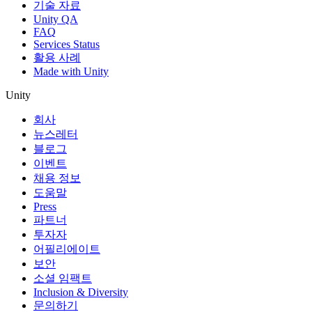
기술 자료
Unity QA
FAQ
Services Status
활용 사례
Made with Unity
Unity
회사
뉴스레터
블로그
이벤트
채용 정보
도움말
Press
파트너
투자자
어필리에이트
보안
소셜 임팩트
Inclusion & Diversity
문의하기