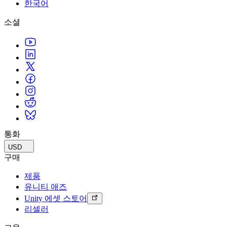
문의하기
한국어
용어집
Unity 필수 학습 길잡이
유니티 팀과 소통하기
멀티플랫폼
제조업
Livestreams
소셜
기술 용어 라이브러리
Unity 사용이 처음이신가요? 여정 시작하기
Unity가 지원하는 25개 이상의 플랫폼을 살펴보세요.
운영 우수성 확보
개발자, 크리에이터, Insider와의 소통
분석 자료
사용법 가이드
LiveOps
리테일
Unity Awards
활용 사례
출시 후 인사이트를 확인하고 라이브 게임을 운영하세요.
실용적인 팁 및 베스트 프랙티스
상점 경험을 온라인 경험으로 전환
전 세계 Unity 크리에이터 축하
실제 성공 사례
성장
교육
자동차
베스트 프랙티스 가이드
사용자 확보
학생용
혁신을 가속화하고 차량 내 경험을 향상시키세요.
전문가 팁
모바일 사용자를 검색하고 Acquire
커리어 시작하기
모든 산업 보기
데모
인앱 결제
교육 담당자 대상 교육
데모, 샘플 및 빌딩 블록
통화
매장 및 D2C 전반에 걸쳐 IAP 관리하세요.
교육 효율 극대화
모든 리소스
USD
새로운 기능
수익화
교육 라이선스
구매
적합한 게임으로 플레이어 연결
교육 기관에 Unity 강력한 기능 도입
제품
블로그
Unity로 광고하세요
Unity로 수익화하세요
유니티 애즈
업데이트, 정보, 기술 팁
활용 부문
자격증
Unity 에셋 스토어
Unity 숙련도를 입증하세요
리셀러
뉴스
모바일 게임
뉴스, 스토리, 보도 센터
Unity로 모바일 히트작을 제작하고 성장시키세요.