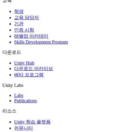
교육
인디 게임
학생
소규모 팀으로 대작 게임을 출시하세요.
교육 담당자
기관
인증 시험
XR 게임
레벨업 아카데미
여러 플랫폼에서 XR 게임을 출시하세요.
Skills Development Program
멀티플레이어 게임
다운로드
멀티플레이어 게임 개발을 간소화하세요.
Unity Hub
다운로드 아카이브
베타 프로그램
Unity Labs
Labs
Publications
리소스
Unity 학습 플랫폼
커뮤니티