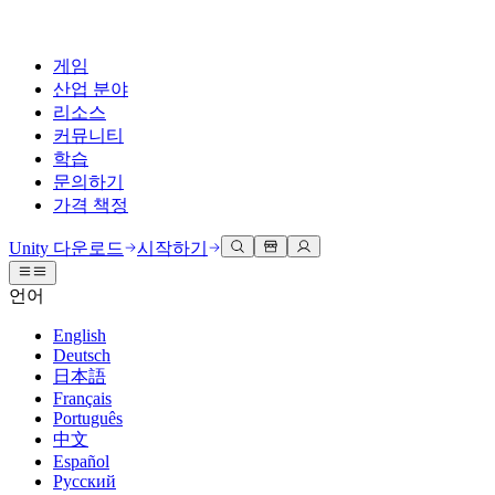
게임
산업 분야
리소스
커뮤니티
학습
문의하기
가격 책정
개발
활용 부문
테크니컬 라이브러리
커뮤니티 허브
모든 레벨 지원
지원 옵션
Unity 다운로드
시작하기
Unity Learn
Unity 엔진
3D 협업
기술 자료
토론
도움 받기
언어
무료로 Unity 기술 마스터
모든 플랫폼 위한 2D 및 3D 게임 제작
실시간 3D 프로젝트 빌드 및 검토
성공을 위한 Unity
공식 유저. '광고 지면'의 타겟 고객 매뉴얼 및 API 레퍼런스
토론, 문제 해결, 소통
English
전문 교육
Deutsch
협업
몰입형 교육
Success 플랜
개발자 툴
이벤트
日本語
Unity 강사와 함께 팀의 역량을 강화하세요
팀과 함께 신속한 협업과 반복 작업을 수행하세요.
몰입도 높은 환경 제작
전문가 지원을 통해 더 빠르게 목표 도달률 달성
릴리스 버전 및 이슈 트래커
글로벌 이벤트 및 현지 이벤트
Français
Unity 처음 사용하시나요
Unity 다운로드
Português
커뮤니티 사례
FAQ
고객 경험
中文
로드맵
시작하기
일반적인 질문에 대한 답변
플랜 및 가격
인터랙티브 3D 경험 제작
Español
Made with Unity
예정된 기능 검토
학습 시작하기
배포
산업 분야
Русский
Unity 크리에이터 소개