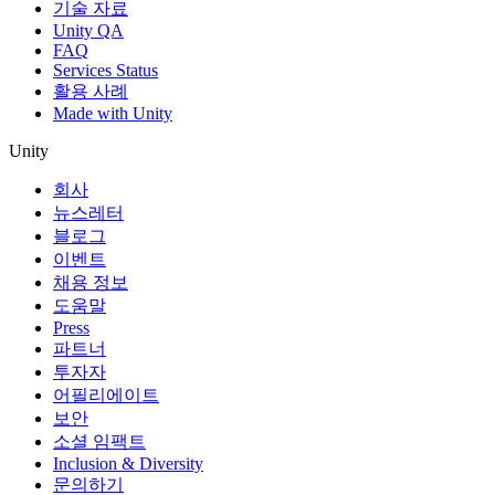
기술 자료
Unity QA
FAQ
Services Status
활용 사례
Made with Unity
Unity
회사
뉴스레터
블로그
이벤트
채용 정보
도움말
Press
파트너
투자자
어필리에이트
보안
소셜 임팩트
Inclusion & Diversity
문의하기