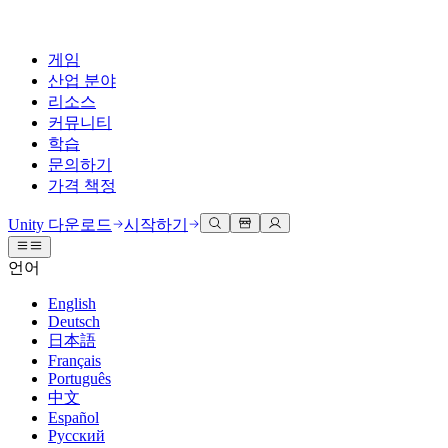
게임
산업 분야
리소스
커뮤니티
학습
문의하기
가격 책정
개발
활용 부문
테크니컬 라이브러리
커뮤니티 허브
모든 레벨 지원
지원 옵션
Unity 다운로드
시작하기
Unity Learn
Unity 엔진
3D 협업
기술 자료
토론
도움 받기
언어
무료로 Unity 기술 마스터
모든 플랫폼 위한 2D 및 3D 게임 제작
실시간 3D 프로젝트 빌드 및 검토
성공을 위한 Unity
공식 유저. '광고 지면'의 타겟 고객 매뉴얼 및 API 레퍼런스
토론, 문제 해결, 소통
English
전문 교육
Deutsch
협업
몰입형 교육
Success 플랜
개발자 툴
이벤트
日本語
Unity 강사와 함께 팀의 역량을 강화하세요
팀과 함께 신속한 협업과 반복 작업을 수행하세요.
몰입도 높은 환경 제작
전문가 지원을 통해 더 빠르게 목표 도달률 달성
릴리스 버전 및 이슈 트래커
글로벌 이벤트 및 현지 이벤트
Français
Unity 처음 사용하시나요
Unity 다운로드
Português
커뮤니티 사례
FAQ
고객 경험
中文
로드맵
시작하기
일반적인 질문에 대한 답변
플랜 및 가격
인터랙티브 3D 경험 제작
Español
Made with Unity
예정된 기능 검토
학습 시작하기
배포
산업 분야
Русский
Unity 크리에이터 소개