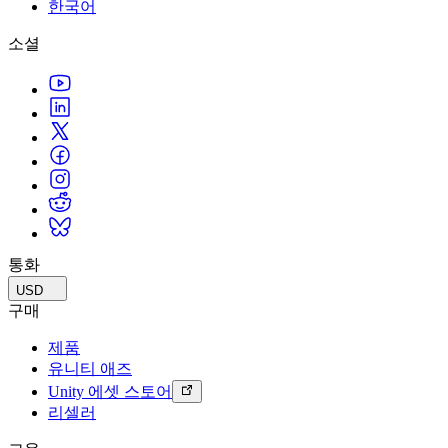
문의하기
한국어
용어집
Unity 필수 학습 길잡이
유니티 팀과 소통하기
멀티플랫폼
제조업
Livestreams
소셜
기술 용어 라이브러리
Unity 사용이 처음이신가요? 여정 시작하기
Unity가 지원하는 25개 이상의 플랫폼을 살펴보세요.
운영 우수성 확보
개발자, 크리에이터, Insider와의 소통
분석 자료
사용법 가이드
LiveOps
리테일
Unity Awards
활용 사례
출시 후 인사이트를 확인하고 라이브 게임을 운영하세요.
실용적인 팁 및 베스트 프랙티스
상점 경험을 온라인 경험으로 전환
전 세계 Unity 크리에이터 축하
실제 성공 사례
성장
교육
자동차
베스트 프랙티스 가이드
사용자 확보
학생용
혁신을 가속화하고 차량 내 경험을 향상시키세요.
전문가 팁
모바일 사용자를 검색하고 Acquire
커리어 시작하기
모든 산업 보기
데모
인앱 결제
교육 담당자 대상 교육
데모, 샘플 및 빌딩 블록
통화
매장 및 D2C 전반에 걸쳐 IAP 관리하세요.
교육 효율 극대화
모든 리소스
USD
새로운 기능
수익화
교육 라이선스
구매
적합한 게임으로 플레이어 연결
교육 기관에 Unity 강력한 기능 도입
제품
블로그
Unity로 광고하세요
Unity로 수익화하세요
유니티 애즈
업데이트, 정보, 기술 팁
활용 부문
자격증
Unity 에셋 스토어
Unity 숙련도를 입증하세요
리셀러
뉴스
모바일 게임
뉴스, 스토리, 보도 센터
Unity로 모바일 히트작을 제작하고 성장시키세요.