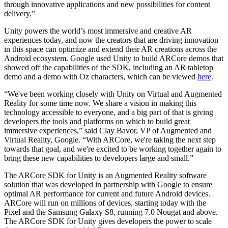
through innovative applications and new possibilities for content
delivery.”
인디 게임
소규모 팀으로 대작 게임을 출시하세요.
Unity powers the world’s most immersive and creative AR
experiences today, and now the creators that are driving innovation
in this space can optimize and extend their AR creations across the
XR 게임
Android ecosystem. Google used Unity to build ARCore demos that
여러 플랫폼에서 XR 게임을 출시하세요.
showed off the capabilities of the SDK, including an AR tabletop
demo and a demo with Oz characters, which can be viewed
here
.
멀티플레이어 게임
“We've been working closely with Unity on Virtual and Augmented
멀티플레이어 게임 개발을 간소화하세요.
Reality for some time now. We share a vision in making this
technology accessible to everyone, and a big part of that is giving
developers the tools and platforms on which to build great
immersive experiences,” said Clay Bavor, VP of Augmented and
Virtual Reality, Google. “With ARCore, we're taking the next step
towards that goal, and we're excited to be working together again to
bring these new capabilities to developers large and small.”
The ARCore SDK for Unity is an Augmented Reality software
solution that was developed in partnership with Google to ensure
optimal AR performance for current and future Android devices.
ARCore will run on millions of devices, starting today with the
Pixel and the Samsung Galaxy S8, running 7.0 Nougat and above.
The ARCore SDK for Unity gives developers the power to scale