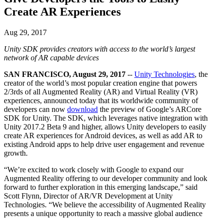
문의하기
Create AR Experiences
용어집
Unity 필수 학습 길잡이
유니티 팀과 소통하기
멀티플랫폼
제조업
Livestreams
기술 용어 라이브러리
Unity 사용이 처음이신가요? 여정 시작하기
Unity가 지원하는 25개 이상의 플랫폼을 살펴보세요.
운영 우수성 확보
개발자, 크리에이터, Insider와의 소통
분석 자료
Aug 29, 2017
사용법 가이드
LiveOps
리테일
Unity SDK provides creators with access to the world’s largest
Unity Awards
활용 사례
출시 후 인사이트를 확인하고 라이브 게임을 운영하세요.
실용적인 팁 및 베스트 프랙티스
상점 경험을 온라인 경험으로 전환
network of AR capable devices
전 세계 Unity 크리에이터 축하
실제 성공 사례
성장
교육
SAN FRANCISCO, August 29, 2017
--
Unity Technologies
, the
자동차
creator of the world’s most popular creation engine that powers
베스트 프랙티스 가이드
사용자 확보
학생용
혁신을 가속화하고 차량 내 경험을 향상시키세요.
2/3rds of all Augmented Reality (AR) and Virtual Reality (VR)
전문가 팁
모바일 사용자를 검색하고 Acquire
커리어 시작하기
모든 산업 보기
experiences, announced today that its worldwide community of
developers can now
download
the preview of Google’s ARCore
데모
SDK for Unity. The SDK, which leverages native integration with
인앱 결제
교육 담당자 대상 교육
Unity 2017.2 Beta 9 and higher, allows Unity developers to easily
데모, 샘플 및 빌딩 블록
매장 및 D2C 전반에 걸쳐 IAP 관리하세요.
교육 효율 극대화
create AR experiences for Android devices, as well as add AR to
모든 리소스
existing Android apps to help drive user engagement and revenue
새로운 기능
수익화
교육 라이선스
growth.
적합한 게임으로 플레이어 연결
교육 기관에 Unity 강력한 기능 도입
“We’re excited to work closely with Google to expand our
블로그
Unity로 광고하세요
Unity로 수익화하세요
Augmented Reality offering to our developer community and look
업데이트, 정보, 기술 팁
활용 부문
자격증
forward to further exploration in this emerging landscape,” said
Unity 숙련도를 입증하세요
Scott Flynn, Director of AR/VR Development at Unity
뉴스
모바일 게임
Technologies. “We believe the accessibility of Augmented Reality
뉴스, 스토리, 보도 센터
presents a unique opportunity to reach a massive global audience
Unity로 모바일 히트작을 제작하고 성장시키세요.