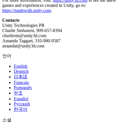
For more information, visit:
https://unity3d.com
to see the latest
games and experiences created in Unity, go to:
https://madewith.unity.com
.
Contacts
Unity Technologies PR
Charlie Sinhaseni, 909-657-8394
charliesin@unity3d.com
Amanda Taggart, 310-980-9587
amandat@unity3d.com
언어
English
Deutsch
日本語
Français
Português
中文
Español
Русский
한국어
소셜