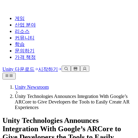
게임
산업 분야
리소스
커뮤니티
학습
문의하기
가격 책정
개발
활용 부문
테크니컬 라이브러리
커뮤니티 허브
모든 레벨 지원
지원 옵션
Unity 다운로드
시작하기
Unity Learn
Unity 엔진
3D 협업
기술 자료
토론
도움 받기
무료로 Unity 기술 마스터
모든 플랫폼 위한 2D 및 3D 게임 제작
실시간 3D 프로젝트 빌드 및 검토
성공을 위한 Unity
Unity Newsroom
공식 유저. '광고 지면'의 타겟 고객 매뉴얼 및 API 레퍼런스
토론, 문제 해결, 소통
Unity Technologies Announces Integration With Google’s
전문 교육
협업
몰입형 교육
Success 플랜
ARCore to Give Developers the Tools to Easily Create AR
개발자 툴
이벤트
Unity 강사와 함께 팀의 역량을 강화하세요
팀과 함께 신속한 협업과 반복 작업을 수행하세요.
몰입도 높은 환경 제작
전문가 지원을 통해 더 빠르게 목표 도달률 달성
Experiences
릴리스 버전 및 이슈 트래커
글로벌 이벤트 및 현지 이벤트
Unity 처음 사용하시나요
Unity 다운로드
커뮤니티 사례
Unity Technologies Announces
FAQ
고객 경험
로드맵
시작하기
일반적인 질문에 대한 답변
플랜 및 가격
인터랙티브 3D 경험 제작
Integration With Google’s ARCore to
Made with Unity
예정된 기능 검토
학습 시작하기
배포
산업 분야
Give Developers the Tools to Easily
Unity 크리에이터 소개