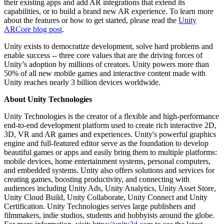
their existing apps and add AR integrations that extend its
capabilities, or to build a brand new AR experience. To learn more
about the features or how to get started, please read the
Unity
ARCore blog post
.
Unity exists to democratize development, solve hard problems and
enable success -- three core values that are the driving forces of
Unity’s adoption by millions of creators. Unity powers more than
50% of all new mobile games and interactive content made with
Unity reaches nearly 3 billion devices worldwide.
About Unity Technologies
Unity Technologies is the creator of a flexible and high-performance
end-to-end development platform used to create rich interactive 2D,
3D, VR and AR games and experiences. Unity's powerful graphics
engine and full-featured editor serve as the foundation to develop
beautiful games or apps and easily bring them to multiple platforms:
mobile devices, home entertainment systems, personal computers,
and embedded systems. Unity also offers solutions and services for
creating games, boosting productivity, and connecting with
audiences including Unity Ads, Unity Analytics, Unity Asset Store,
Unity Cloud Build, Unity Collaborate, Unity Connect and Unity
Certification. Unity Technologies serves large publishers and
filmmakers, indie studios, students and hobbyists around the globe.