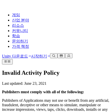
게임
산업 분야
리소스
커뮤니티
학습
문의하기
가격 책정
개발
활용 부문
테크니컬 라이브러리
커뮤니티 허브
모든 레벨 지원
지원 옵션
Unity 다운로드
시작하기
Unity Learn
Unity 엔진
3D 협업
기술 자료
토론
도움 받기
무료로 Unity 기술 마스터
모든 플랫폼 위한 2D 및 3D 게임 제작
실시간 3D 프로젝트 빌드 및 검토
성공을 위한 Unity
Invalid Activity Policy
공식 유저. '광고 지면'의 타겟 고객 매뉴얼 및 API 레퍼런스
토론, 문제 해결, 소통
전문 교육
협업
몰입형 교육
Success 플랜
Last updated: June 23, 2021
개발자 툴
이벤트
Unity 강사와 함께 팀의 역량을 강화하세요
팀과 함께 신속한 협업과 반복 작업을 수행하세요.
몰입도 높은 환경 제작
전문가 지원을 통해 더 빠르게 목표 도달률 달성
릴리스 버전 및 이슈 트래커
글로벌 이벤트 및 현지 이벤트
Unity 처음 사용하시나요
Unity 다운로드
Publishers must comply with all of the following:
커뮤니티 사례
FAQ
고객 경험
Publishers of Applications may not use or benefit from any artificial,
로드맵
시작하기
일반적인 질문에 대한 답변
플랜 및 가격
인터랙티브 3D 경험 제작
fraudulent, deceptive or other means to simulate, manipulate or
Made with Unity
예정된 기능 검토
학습 시작하기
배포
산업 분야
increase impressions, views, taps, clicks, downloads, installs or any
Unity 크리에이터 소개