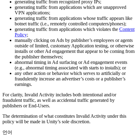
generating traffic from recognized proxy IPs;
generating traffic from applications which are unapproved
인디 게임
VPN applications;
소규모 팀으로 대작 게임을 출시하세요.
generating traffic from applications whose traffic appears like
botnet traffic (i.e., remotely controlled computers/phones);
generating traffic from applications which violates the
Content
XR 게임
Policy
;
여러 플랫폼에서 XR 게임을 출시하세요.
manually clicking on Ads by publisher’s employees or agents
outside of limited, customary Application testing, or otherwise
installs or other Ad engagement that appear to be coming from
멀티플레이어 게임
the publisher themselves;
멀티플레이어 게임 개발을 간소화하세요.
abnormal timing in Ad surfacing or Ad engagement events
(e.g., abnormal timing associated with starts to installs); or
any other action or behavior which serves to artificially or
fraudulently increase an advertiser’s costs or a publisher’s
earnings.
For clarity, Invalid Activity includes both intentional and/or
fraudulent traffic, as well as accidental traffic generated by
publishers or End-Users.
The determination of what constitutes Invalid Activity under this
policy will be made in Unity’s sole discretion.
언어