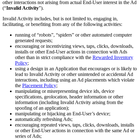
문의하기
other interactions not arising from actual End-User interest in the Ad
용어집
Unity 필수 학습 길잡이
유니티 팀과 소통하기
(“
Invalid Activity
”).
멀티플랫폼
제조업
Livestreams
기술 용어 라이브러리
Unity 사용이 처음이신가요? 여정 시작하기
Unity가 지원하는 25개 이상의 플랫폼을 살펴보세요.
운영 우수성 확보
개발자, 크리에이터, Insider와의 소통
Invalid Activity includes, but is not limited to, engaging in,
분석 자료
facilitating, or benefiting from any of the following activities:
사용법 가이드
LiveOps
리테일
Unity Awards
활용 사례
running of “robots”, “spiders” or other automated computer
출시 후 인사이트를 확인하고 라이브 게임을 운영하세요.
실용적인 팁 및 베스트 프랙티스
상점 경험을 온라인 경험으로 전환
전 세계 Unity 크리에이터 축하
generated requests;
실제 성공 사례
성장
교육
encouraging or incentivizing views, taps, clicks, downloads,
자동차
installs or other End-User actions in connection with Ads
베스트 프랙티스 가이드
사용자 확보
학생용
혁신을 가속화하고 차량 내 경험을 향상시키세요.
other than in strict compliance with the
Rewarded Inventory
전문가 팁
모바일 사용자를 검색하고 Acquire
커리어 시작하기
Policy
;
모든 산업 보기
using a design in an Application that encourages or is likely to
lead to Invalid Activity or other unintended or accidental Ad
데모
인앱 결제
교육 담당자 대상 교육
interactions, including using an Ad placements which violate
데모, 샘플 및 빌딩 블록
매장 및 D2C 전반에 걸쳐 IAP 관리하세요.
교육 효율 극대화
the
Placement Policy
;
모든 리소스
manipulating or misrepresenting device ids, device
새로운 기능
specifications, geolocation, header information or other
수익화
교육 라이선스
information (including Invalid Activity arising from the
적합한 게임으로 플레이어 연결
교육 기관에 Unity 강력한 기능 도입
spoofing of an application);
블로그
Unity로 광고하세요
Unity로 수익화하세요
manipulating or hijacking an End-User’s device;
업데이트, 정보, 기술 팁
활용 부문
자격증
automatically refreshing Ads;
Unity 숙련도를 입증하세요
encouraging repeated views, taps, clicks, downloads, installs
뉴스
or other End-User actions in connection with the same Ad or
모바일 게임
series of Ads;
뉴스, 스토리, 보도 센터
Unity로 모바일 히트작을 제작하고 성장시키세요.