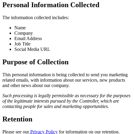
문의하기
Personal Information Collected
용어집
Unity 필수 학습 길잡이
유니티 팀과 소통하기
멀티플랫폼
제조업
Livestreams
기술 용어 라이브러리
Unity 사용이 처음이신가요? 여정 시작하기
Unity가 지원하는 25개 이상의 플랫폼을 살펴보세요.
운영 우수성 확보
The information collected includes:
개발자, 크리에이터, Insider와의 소통
분석 자료
사용법 가이드
Name
LiveOps
리테일
Unity Awards
Company
활용 사례
출시 후 인사이트를 확인하고 라이브 게임을 운영하세요.
실용적인 팁 및 베스트 프랙티스
상점 경험을 온라인 경험으로 전환
전 세계 Unity 크리에이터 축하
Email Address
실제 성공 사례
성장
교육
Job Title
자동차
Social Media URL
베스트 프랙티스 가이드
사용자 확보
학생용
혁신을 가속화하고 차량 내 경험을 향상시키세요.
전문가 팁
모바일 사용자를 검색하고 Acquire
커리어 시작하기
Purpose of Collection
모든 산업 보기
데모
인앱 결제
교육 담당자 대상 교육
This personal information is being collected to send you marketing
데모, 샘플 및 빌딩 블록
매장 및 D2C 전반에 걸쳐 IAP 관리하세요.
교육 효율 극대화
related emails, with information about our services, new products
모든 리소스
and other news about our company.
새로운 기능
수익화
교육 라이선스
Such processing is legally permissible as necessary for the purposes
적합한 게임으로 플레이어 연결
교육 기관에 Unity 강력한 기능 도입
of the legitimate interests pursued by the Controller, which are
블로그
Unity로 광고하세요
Unity로 수익화하세요
contacting people for sales and marketing opportunities.
업데이트, 정보, 기술 팁
활용 부문
자격증
Retention
Unity 숙련도를 입증하세요
뉴스
모바일 게임
뉴스, 스토리, 보도 센터
Unity로 모바일 히트작을 제작하고 성장시키세요.
Please see our
Privacy Policy
for information on our retention.