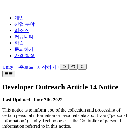
게임
산업 분야
리소스
커뮤니티
학습
문의하기
가격 책정
개발
활용 부문
테크니컬 라이브러리
커뮤니티 허브
모든 레벨 지원
지원 옵션
Unity 다운로드
시작하기
Unity Learn
Unity 엔진
3D 협업
기술 자료
토론
도움 받기
무료로 Unity 기술 마스터
모든 플랫폼 위한 2D 및 3D 게임 제작
실시간 3D 프로젝트 빌드 및 검토
성공을 위한 Unity
Developer Outreach Article 14 Notice
공식 유저. '광고 지면'의 타겟 고객 매뉴얼 및 API 레퍼런스
토론, 문제 해결, 소통
전문 교육
협업
몰입형 교육
Success 플랜
Last Updated: June 7th, 2022
개발자 툴
이벤트
Unity 강사와 함께 팀의 역량을 강화하세요
팀과 함께 신속한 협업과 반복 작업을 수행하세요.
몰입도 높은 환경 제작
전문가 지원을 통해 더 빠르게 목표 도달률 달성
릴리스 버전 및 이슈 트래커
글로벌 이벤트 및 현지 이벤트
Unity 처음 사용하시나요
Unity 다운로드
This notice is to inform you of the collection and processing of
커뮤니티 사례
certain personal information or personal data about you ("personal
FAQ
고객 경험
information"). Unity Technologies is the Controller of personal
로드맵
시작하기
일반적인 질문에 대한 답변
플랜 및 가격
인터랙티브 3D 경험 제작
information referred to in this notice.
Made with Unity
예정된 기능 검토
학습 시작하기
배포
산업 분야
Unity 크리에이터 소개