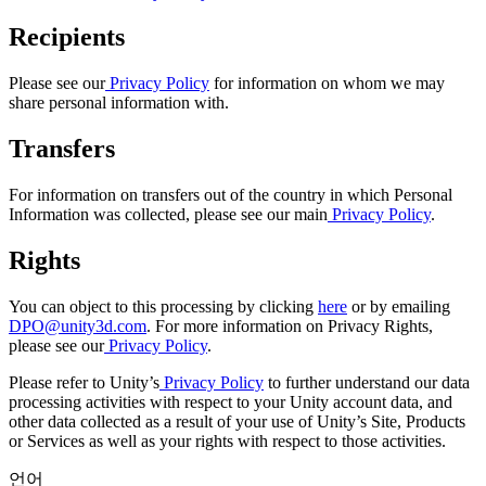
Recipients
인디 게임
소규모 팀으로 대작 게임을 출시하세요.
Please see our
Privacy Policy
for information on whom we may
share personal information with.
XR 게임
여러 플랫폼에서 XR 게임을 출시하세요.
Transfers
멀티플레이어 게임
For information on transfers out of the country in which Personal
멀티플레이어 게임 개발을 간소화하세요.
Information was collected, please see our main
Privacy Policy
.
Rights
You can object to this processing by clicking
here
or by emailing
DPO@unity3d.com
. For more information on Privacy Rights,
please see our
Privacy Policy
.
Please refer to Unity’s
Privacy Policy
to further understand our data
processing activities with respect to your Unity account data, and
other data collected as a result of your use of Unity’s Site, Products
or Services as well as your rights with respect to those activities.
언어