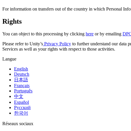
Jeux XR
Lancez des jeux XR sur plusieurs plateformes
For information on transfers out of the country in which Personal Inf
Jeux multijoueur
Rights
Simplifiez le développement de jeux multijoueurs
You can object to this processing by clicking
here
or by emailing
DPO
Please refer to Unity’s
Privacy Policy
to further understand our data pr
Services as well as your rights with respect to those activities.
Langue
English
Deutsch
日本語
Français
Português
中文
Español
Русский
한국어
Réseaux sociaux