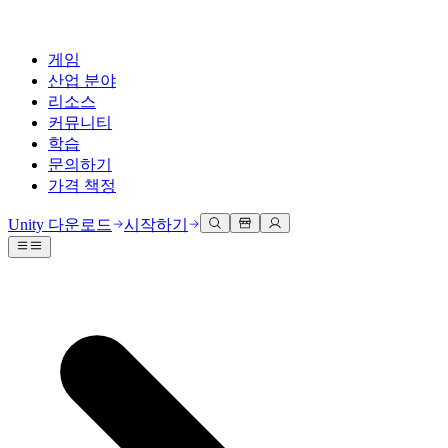
게임
산업 분야
리소스
커뮤니티
학습
문의하기
가격 책정
개발
활용 부문
테크니컬 라이브러리
커뮤니티 허브
모든 레벨 지원
지원 옵션
Unity 다운로드
시작하기
Unity Learn
Unity 엔진
3D 협업
기술 자료
토론
도움 받기
무료로 Unity 기술 마스터
모든 플랫폼 위한 2D 및 3D 게임 제작
실시간 3D 프로젝트 빌드 및 검토
성공을 위한 Unity
공식 유저. '광고 지면'의 타겟 고객 매뉴얼 및 API 레퍼런스
토론, 문제 해결, 소통
전문 교육
협업
몰입형 교육
Success 플랜
개발자 툴
이벤트
Unity 강사와 함께 팀의 역량을 강화하세요
팀과 함께 신속한 협업과 반복 작업을 수행하세요.
몰입도 높은 환경 제작
전문가 지원을 통해 더 빠르게 목표 도달률 달성
릴리스 버전 및 이슈 트래커
글로벌 이벤트 및 현지 이벤트
Unity 처음 사용하시나요
Unity 다운로드
커뮤니티 사례
FAQ
고객 경험
로드맵
시작하기
일반적인 질문에 대한 답변
플랜 및 가격
인터랙티브 3D 경험 제작
Made with Unity
예정된 기능 검토
학습 시작하기
배포
산업 분야
Unity 크리에이터 소개