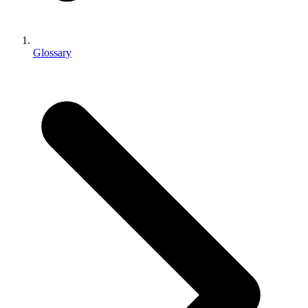
인디 게임
소규모 팀으로 대작 게임을 출시하세요.
Glossary
XR 게임
여러 플랫폼에서 XR 게임을 출시하세요.
멀티플레이어 게임
멀티플레이어 게임 개발을 간소화하세요.