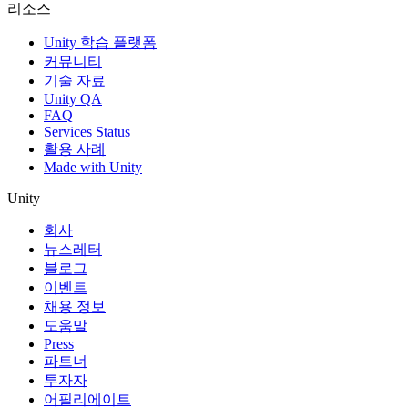
리소스
Unity 학습 플랫폼
커뮤니티
기술 자료
Unity QA
FAQ
Services Status
활용 사례
Made with Unity
Unity
회사
뉴스레터
블로그
이벤트
채용 정보
도움말
Press
파트너
투자자
어필리에이트