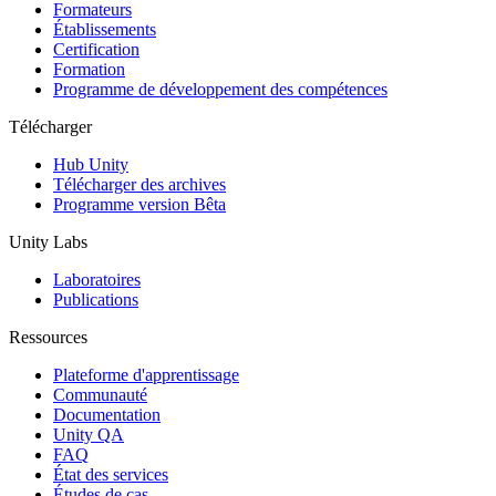
Jeux XR
Formateurs
Lancez des jeux XR sur plusieurs plateformes
Établissements
Certification
Formation
Jeux multijoueur
Programme de développement des compétences
Simplifiez le développement de jeux multijoueurs
Télécharger
Hub Unity
Télécharger des archives
Programme version Bêta
Unity Labs
Laboratoires
Publications
Ressources
Plateforme d'apprentissage
Communauté
Documentation
Unity QA
FAQ
État des services
Études de cas