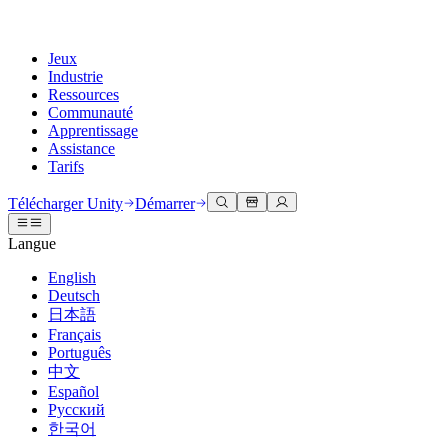
Jeux
Industrie
Ressources
Communauté
Apprentissage
Assistance
Tarifs
Développer
Cas d’utilisation
Bibliothèque technique
Centre communautaire
Pour tous les niveaux
Options d'assistance
Télécharger Unity
Démarrer
Moteur Unity
Collaboration 3D
Documentation
Discussions
Unity Learn
Obtenir de l'aide
Langue
Créez des jeux 2D et 3D pour n'importe quelle plateforme
Construisez et révisez des projets 3D en temps réel
Maîtrisez les compétences Unity gratuitement
Vous aider à réussir avec Unity
Manuels d'utilisation officiels et références API
Discuter, résoudre des problèmes et se connecter
English
Collaboration
Formation immersive
Formation professionnelle
Plans de succès
Deutsch
Outils de développement
Événements
Collaborez et itérez rapidement avec votre équipe
Entraînez-vous dans des environnements immersifs
Améliorez votre équipe avec des formateurs Unity
Atteignez vos objectifs plus rapidement avec un support expert
日本語
Versions de publication et suivi des problèmes
Événements mondiaux et locaux
Télécharger Unity
Vous découvrez Unity ?
Français
Histoires de la communauté
Expériences client
FAQ
Português
Feuille de route
Offres et tarifs
Créez des expériences interactives 3D
Démarrer
Réponses aux questions courantes
中文
Examiner les fonctionnalités à venir
Made with Unity
Déployez
Secteurs
Démarrez votre apprentissage
Español
Mise en avant des créateurs Unity
Русский
Contactez-nous.
Glossaire
한국어
Multiplateforme
Fabrication
Parcours essentiels Unity
Connectez-vous avec notre équipe
Bibliothèque de termes techniques
Diffusions en direct