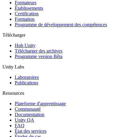
Jeux XR
Formateurs
Lancez des jeux XR sur plusieurs plateformes
Établissements
Certification
Formation
Jeux multijoueur
Programme de développement des compétences
Simplifiez le développement de jeux multijoueurs
Télécharger
Hub Unity
Télécharger des archives
Programme version Bêta
Unity Labs
Laboratoires
Publications
Ressources
Plateforme d'apprentissage
Communauté
Documentation
Unity QA
FAQ
État des services
Études de cas