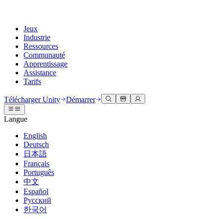
Jeux
Industrie
Ressources
Communauté
Apprentissage
Assistance
Tarifs
Développer
Cas d’utilisation
Bibliothèque technique
Centre communautaire
Pour tous les niveaux
Options d'assistance
Télécharger Unity
Démarrer
Moteur Unity
Collaboration 3D
Documentation
Discussions
Unity Learn
Obtenir de l'aide
Langue
Créez des jeux 2D et 3D pour n'importe quelle plateforme
Construisez et révisez des projets 3D en temps réel
Maîtrisez les compétences Unity gratuitement
Vous aider à réussir avec Unity
Manuels d'utilisation officiels et références API
Discuter, résoudre des problèmes et se connecter
English
Collaboration
Formation immersive
Formation professionnelle
Plans de succès
Deutsch
Outils de développement
Événements
Collaborez et itérez rapidement avec votre équipe
Entraînez-vous dans des environnements immersifs
Améliorez votre équipe avec des formateurs Unity
Atteignez vos objectifs plus rapidement avec un support expert
日本語
Versions de publication et suivi des problèmes
Événements mondiaux et locaux
Télécharger Unity
Vous découvrez Unity ?
Français
Histoires de la communauté
Expériences client
FAQ
Português
Feuille de route
Offres et tarifs
Créez des expériences interactives 3D
Démarrer
Réponses aux questions courantes
中文
Examiner les fonctionnalités à venir
Made with Unity
Déployez
Secteurs
Démarrez votre apprentissage
Español
Mise en avant des créateurs Unity
Русский
Contactez-nous.
Glossaire
한국어
Multiplateforme
Fabrication
Parcours essentiels Unity
Connectez-vous avec notre équipe
Bibliothèque de termes techniques
Diffusions en direct