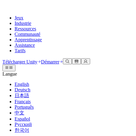
Jeux
Industrie
Ressources
Communauté
Apprentissage
Assistance
Tarifs
Développer
Cas d’utilisation
Bibliothèque technique
Centre communautaire
Pour tous les niveaux
Options d'assistance
Télécharger Unity
Démarrer
Moteur Unity
Collaboration 3D
Documentation
Discussions
Unity Learn
Obtenir de l'aide
Langue
Créez des jeux 2D et 3D pour n'importe quelle plateforme
Construisez et révisez des projets 3D en temps réel
Maîtrisez les compétences Unity gratuitement
Vous aider à réussir avec Unity
Manuels d'utilisation officiels et références API
Discuter, résoudre des problèmes et se connecter
English
Collaboration
Formation immersive
Formation professionnelle
Plans de succès
Deutsch
Outils de développement
Événements
Collaborez et itérez rapidement avec votre équipe
Entraînez-vous dans des environnements immersifs
Améliorez votre équipe avec des formateurs Unity
Atteignez vos objectifs plus rapidement avec un support expert
日本語
Versions de publication et suivi des problèmes
Événements mondiaux et locaux
Télécharger Unity
Vous découvrez Unity ?
Français
Histoires de la communauté
Expériences client
FAQ
Português
Feuille de route
Offres et tarifs
Créez des expériences interactives 3D
Démarrer
Réponses aux questions courantes
中文
Examiner les fonctionnalités à venir
Made with Unity
Déployez
Secteurs
Démarrez votre apprentissage
Español
Mise en avant des créateurs Unity
Русский
Contactez-nous.
Glossaire
한국어
Multiplateforme
Fabrication
Parcours essentiels Unity
Connectez-vous avec notre équipe
Bibliothèque de termes techniques
Diffusions en direct