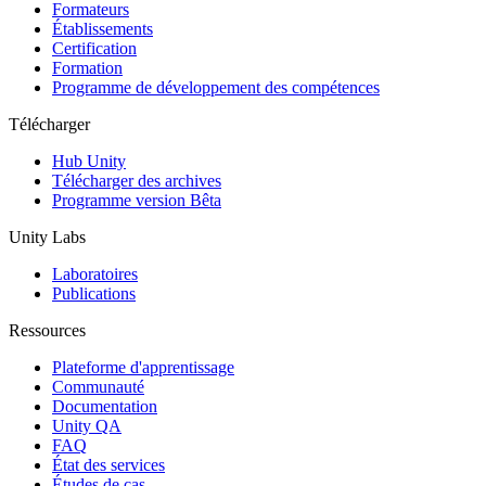
Jeux XR
Formateurs
Lancez des jeux XR sur plusieurs plateformes
Établissements
Certification
Formation
Jeux multijoueur
Programme de développement des compétences
Simplifiez le développement de jeux multijoueurs
Télécharger
Hub Unity
Télécharger des archives
Programme version Bêta
Unity Labs
Laboratoires
Publications
Ressources
Plateforme d'apprentissage
Communauté
Documentation
Unity QA
FAQ
État des services
Études de cas