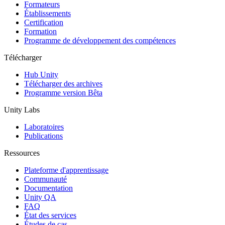
Jeux XR
Formateurs
Lancez des jeux XR sur plusieurs plateformes
Établissements
Certification
Formation
Jeux multijoueur
Programme de développement des compétences
Simplifiez le développement de jeux multijoueurs
Télécharger
Hub Unity
Télécharger des archives
Programme version Bêta
Unity Labs
Laboratoires
Publications
Ressources
Plateforme d'apprentissage
Communauté
Documentation
Unity QA
FAQ
État des services
Études de cas