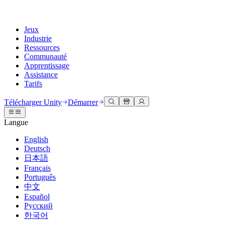
Jeux
Industrie
Ressources
Communauté
Apprentissage
Assistance
Tarifs
Développer
Cas d’utilisation
Bibliothèque technique
Centre communautaire
Pour tous les niveaux
Options d'assistance
Télécharger Unity
Démarrer
Moteur Unity
Collaboration 3D
Documentation
Discussions
Unity Learn
Obtenir de l'aide
Langue
Créez des jeux 2D et 3D pour n'importe quelle plateforme
Construisez et révisez des projets 3D en temps réel
Maîtrisez les compétences Unity gratuitement
Vous aider à réussir avec Unity
Manuels d'utilisation officiels et références API
Discuter, résoudre des problèmes et se connecter
English
Collaboration
Formation immersive
Formation professionnelle
Plans de succès
Deutsch
Outils de développement
Événements
Collaborez et itérez rapidement avec votre équipe
Entraînez-vous dans des environnements immersifs
Améliorez votre équipe avec des formateurs Unity
Atteignez vos objectifs plus rapidement avec un support expert
日本語
Versions de publication et suivi des problèmes
Événements mondiaux et locaux
Télécharger Unity
Vous découvrez Unity ?
Français
Histoires de la communauté
Expériences client
FAQ
Português
Feuille de route
Offres et tarifs
Créez des expériences interactives 3D
Démarrer
Réponses aux questions courantes
中文
Examiner les fonctionnalités à venir
Made with Unity
Déployez
Secteurs
Démarrez votre apprentissage
Español
Mise en avant des créateurs Unity
Русский
Contactez-nous.
Glossaire
한국어
Multiplateforme
Fabrication
Parcours essentiels Unity
Connectez-vous avec notre équipe
Bibliothèque de termes techniques
Diffusions en direct