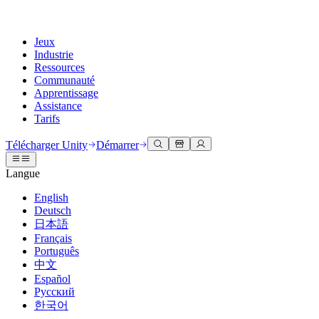
Jeux
Industrie
Ressources
Communauté
Apprentissage
Assistance
Tarifs
Développer
Cas d’utilisation
Bibliothèque technique
Centre communautaire
Pour tous les niveaux
Options d'assistance
Télécharger Unity
Démarrer
Moteur Unity
Collaboration 3D
Documentation
Discussions
Unity Learn
Obtenir de l'aide
Langue
Créez des jeux 2D et 3D pour n'importe quelle plateforme
Construisez et révisez des projets 3D en temps réel
Maîtrisez les compétences Unity gratuitement
Vous aider à réussir avec Unity
Manuels d'utilisation officiels et références API
Discuter, résoudre des problèmes et se connecter
English
Collaboration
Formation immersive
Formation professionnelle
Plans de succès
Deutsch
Outils de développement
Événements
Collaborez et itérez rapidement avec votre équipe
Entraînez-vous dans des environnements immersifs
Améliorez votre équipe avec des formateurs Unity
Atteignez vos objectifs plus rapidement avec un support expert
日本語
Versions de publication et suivi des problèmes
Événements mondiaux et locaux
Télécharger Unity
Vous découvrez Unity ?
Français
Histoires de la communauté
Expériences client
FAQ
Português
Feuille de route
Offres et tarifs
Créez des expériences interactives 3D
Démarrer
Réponses aux questions courantes
中文
Examiner les fonctionnalités à venir
Made with Unity
Déployez
Secteurs
Démarrez votre apprentissage
Español
Mise en avant des créateurs Unity
Русский
Contactez-nous.
Glossaire
한국어
Multiplateforme
Fabrication
Parcours essentiels Unity
Connectez-vous avec notre équipe
Bibliothèque de termes techniques
Diffusions en direct