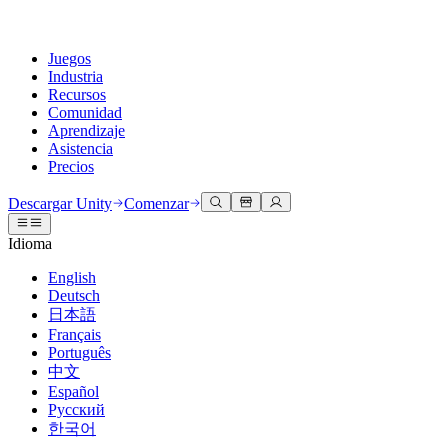
Juegos
Industria
Recursos
Comunidad
Aprendizaje
Asistencia
Precios
Desarrollar
Casos de uso
Biblioteca técnica
Centro de la comunidad
Para todos los niveles
Opciones de soporte
Descargar Unity
Comenzar
Motor de Unity
Colaboración 3D
Documentación
Discusiones
Unity Learn
Obtener ayuda
Idioma
Crea juegos 2D y 3D para cualquier plataforma
Construye y revisa proyectos 3D en tiempo real
Domina las habilidades de Unity de forma gratuita
Ayudándote a tener éxito con Unity
Manuales de usuario oficiales y referencias de API
Discute, resuelve problemas y conéctate
English
Colaboración
Capacitación envolvente
Capacitación profesional
Planes de éxito
Deutsch
Herramientas para desarrolladores
Eventos
Colabora e itera rápidamente con tu equipo
Capacitación en entornos envolventes
Mejora tu equipo con entrenadores de Unity
Alcanza tus metas más rápido con soporte experto
日本語
Versiones de lanzamiento y rastreador de problemas
Eventos globales y locales
Descargar Unity
¿No tienes experiencia con Unity?
Français
Historias de la comunidad
Experiencias del cliente
PREGUNTAS FRECUENTES
Português
Hoja de ruta
Planes y precios
Crea experiencias interactivas en 3D
Primeros pasos
Respuestas a preguntas comunes
中文
Revisar características próximas
Hecho con Unity
Implementar
Industrias
Pon en marcha tu aprendizaje
Español
Presentando a los creadores de Unity
Русский
Contáctanos
Glosario
한국어
Multiplataforma
Fabricación
Rutas esenciales de Unity
Conéctate con nuestro equipo
Biblioteca de términos técnicos
Transmisiones en vivo