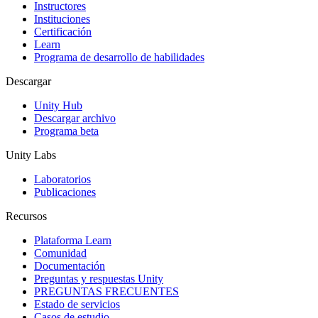
Instructores
Juegos XR
Instituciones
Lanza juegos XR en múltiples plataformas
Certificación
Learn
Programa de desarrollo de habilidades
Juegos multijugador
Simplifica el desarrollo de juegos multijugador
Descargar
Unity Hub
Descargar archivo
Programa beta
Unity Labs
Laboratorios
Publicaciones
Recursos
Plataforma Learn
Comunidad
Documentación
Preguntas y respuestas Unity
PREGUNTAS FRECUENTES
Estado de servicios
Casos de estudio