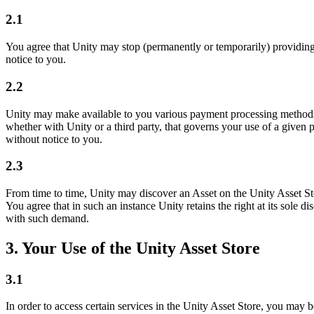
Juegos XR
2.1
Lanza juegos XR en múltiples plataformas
You agree that Unity may stop (permanently or temporarily) providing t
Juegos multijugador
notice to you.
Simplifica el desarrollo de juegos multijugador
2.2
Unity may make available to you various payment processing methods to
whether with Unity or a third party, that governs your use of a given
without notice to you.
2.3
From time to time, Unity may discover an Asset on the Unity Asset Sto
You agree that in such an instance Unity retains the right at its sol
with such demand.
3. Your Use of the Unity Asset Store
3.1
In order to access certain services in the Unity Asset Store, you may 