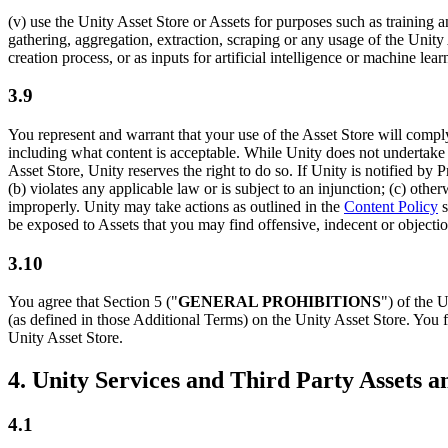
(v) use the Unity Asset Store or Assets for purposes such as training a
gathering, aggregation, extraction, scraping or any usage of the Unity A
creation process, or as inputs for artificial intelligence or machine
3.9
You represent and warrant that your use of the Asset Store will comp
including what content is acceptable. While Unity does not undertake an
Asset Store, Unity reserves the right to do so. If Unity is notified by
(b) violates any applicable law or is subject to an injunction; (c) othe
improperly. Unity may take actions as outlined in the
Content Policy
s
be exposed to Assets that you may find offensive, indecent or objecti
3.10
You agree that Section 5 ("
GENERAL PROHIBITIONS
") of the 
(as defined in those Additional Terms) on the Unity Asset Store. You f
Unity Asset Store.
4. Unity Services and Third Party Assets a
4.1