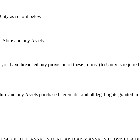
nity as set out below.
t Store and any Assets.
) you have breached any provision of these Terms; (b) Unity is required 
tore and any Assets purchased hereunder and all legal rights granted to
USE OF THE ASSET STORE AND ANY ASSETS DOWNLOAD