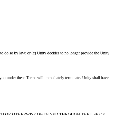
to do so by law; or (c) Unity decides to no longer provide the Unity
 you under these Terms will immediately terminate. Unity shall have
ED OR OTHERWISE OBTAINED THROUGH THE USE OF