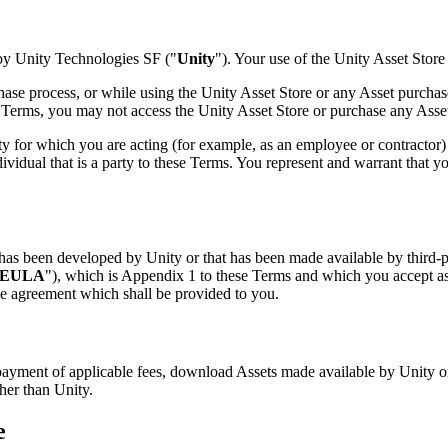
by Unity Technologies SF ("
Unity
"). Your use of the Unity Asset Store
hase process, or while using the Unity Asset Store or any Asset purcha
ese Terms, you may not access the Unity Asset Store or purchase any Asse
y for which you are acting (for example, as an employee or contractor) o
ndividual that is a party to these Terms. You represent and warrant that y
anal directo al consumidor (D2C).
 has been developed by Unity or that has been made available by third-pa
EULA
"), which is Appendix 1 to these Terms and which you accept as
se agreement which shall be provided to you.
 payment of applicable fees, download Assets made available by Unity o
ther than Unity.
e