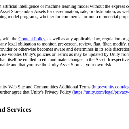
n artificial intelligence or machine learning model without the express c
sset Store and/or Assets for dissemination, sale, or distribution, as wel
 learning model programs, whether for commercial or non-commercial purp
ly with the
Content Policy
, as well as any applicable law, regulation or g
y legal obligation to monitor, pre-screen, review, flag, filter, modify, 
 Provider or otherwise becomes aware and determines in its sole discretion
rwise violates Unity's policies or Terms as may be updated by Unity from t
hall itself be entitled to edit and make changes in the Asset. Irrespecti
onable and that you use the Unity Asset Store at your own risk.
Unity Web Site and Communities Additional Terms (
https://unity.com/le
urther agree that Unity's Privacy Policy (
https://unity.com/legal/privacy
nd Services