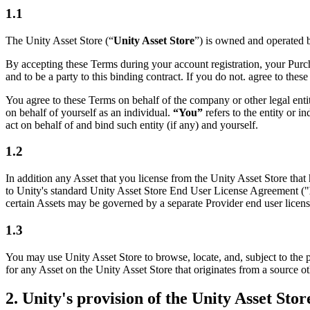
Descubre más de 25 plataformas que Unity soporta
Logra la excelencia operativa
¿No tienes experiencia con Unity? Comienza tu viaje
Información útil
Únete a desarrolladores, creadores e insiders
1.1
LiveOps
Venta minorista
Guías prácticas
The Unity Asset Store (“
Unity Asset Store
”) is owned and operated 
Casos de estudio
Premios Unity
Perspectivas post-lanzamiento y operaciones de juego en vivo
Transforma las experiencias en tienda en experiencias en línea
Consejos prácticos y mejores prácticas
Historias de éxito en el mundo real
Celebrando a los creadores de Unity en todo el mundo
Expande
Educación
By accepting these Terms during your account registration, your Purc
Industria automotriz
and to be a party to this binding contract. If you do not. agree to th
Guías de mejores prácticas
Adquisición de usuarios
Impulsar la innovación y las experiencias en el automóvil
Para estudiantes
Consejos y trucos de expertos
Hazte descubrir y adquiere usuarios móviles
Ver todas las industrias
Impulsa tu carrera
You agree to these Terms on behalf of the company or other legal entit
on behalf of yourself as an individual.
“You”
refers to the entity or i
Demostraciones
act on behalf of and bind such entity (if any) and yourself.
Compras dentro de la aplicación
Para docentes
Demostraciones, muestras y bloques de construcción
Gestionar las IAP dentro de la aplicación en tiendas físicas y en el c
Potencia tu enseñanza
Todos los recursos
1.2
Novedades
Monetización
Licencia gratuita para fines educativos
In addition any Asset that you license from the Unity Asset Store that
Conecta a los jugadores con los juegos adecuados
Lleva el poder de Unity a tu institución
Blog
to Unity's standard Unity Asset Store End User License Agreement ("
Publicitar con Unity
Monetizar con Unity
Actualizaciones, información y consejos técnicos
certain Assets may be governed by a separate Provider end user licen
Casos de uso
Certificaciones
Demuestra tu dominio de Unity
1.3
Novedades
Juegos móviles
Noticias, historias y centro de prensa
Crea y expande éxitos móviles con Unity
You may use Unity Asset Store to browse, locate, and, subject to the
for any Asset on the Unity Asset Store that originates from a source o
Juegos independientes
Lanza grandes juegos con equipos pequeños
2. Unity's provision of the Unity Asset Stor