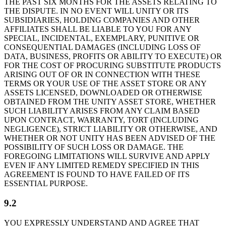
THE PAST SIX MONTHS FOR THE ASSETS RELATING TO
THE DISPUTE. IN NO EVENT WILL UNITY OR ITS
SUBSIDIARIES, HOLDING COMPANIES AND OTHER
AFFILIATES SHALL BE LIABLE TO YOU FOR ANY
SPECIAL, INCIDENTAL, EXEMPLARY, PUNITIVE OR
CONSEQUENTIAL DAMAGES (INCLUDING LOSS OF
DATA, BUSINESS, PROFITS OR ABILITY TO EXECUTE) OR
FOR THE COST OF PROCURING SUBSTITUTE PRODUCTS
ARISING OUT OF OR IN CONNECTION WITH THESE
TERMS OR YOUR USE OF THE ASSET STORE OR ANY
ASSETS LICENSED, DOWNLOADED OR OTHERWISE
OBTAINED FROM THE UNITY ASSET STORE, WHETHER
SUCH LIABILITY ARISES FROM ANY CLAIM BASED
UPON CONTRACT, WARRANTY, TORT (INCLUDING
NEGLIGENCE), STRICT LIABILITY OR OTHERWISE, AND
WHETHER OR NOT UNITY HAS BEEN ADVISED OF THE
POSSIBILITY OF SUCH LOSS OR DAMAGE. THE
FOREGOING LIMITATIONS WILL SURVIVE AND APPLY
EVEN IF ANY LIMITED REMEDY SPECIFIED IN THIS
AGREEMENT IS FOUND TO HAVE FAILED OF ITS
ESSENTIAL PURPOSE.
9.2
YOU EXPRESSLY UNDERSTAND AND AGREE THAT