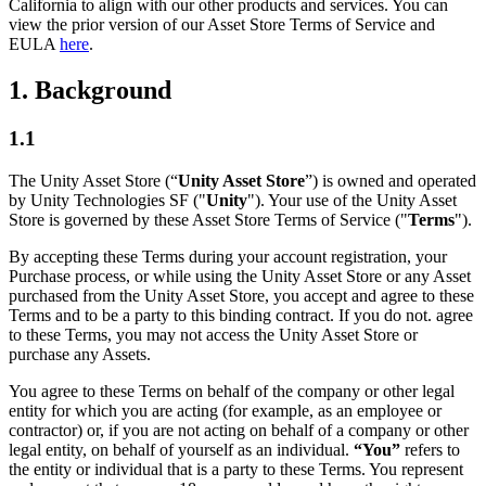
Découvrez plus de 25 plateformes prises en charge par Unity
Atteindre l'excellence opérationnelle
Vous découvrez Unity ? Commencez votre parcours
California to align with our other products and services. You can
Informations
Rejoignez les développeurs, créateurs et initiés
view the prior version of our Asset Store Terms of Service and
EULA
here
.
LiveOps
Distribution
Guides pratiques
Études de cas
Unity Awards
Informations post-lancement et opérations de jeu en direct
Transformer les expériences en magasin en expériences en ligne
Conseils pratiques et meilleures pratiques
Histoires de succès dans le monde réel
Célébration des créateurs Unity dans le monde entier
Développez
Formation
1. Background
Automobile
Guides des meilleures pratiques
Acquisition de nouveaux joueurs
Stimulez l'innovation et les expériences en voiture
Pour les étudiants
1.1
Conseils et astuces d'experts
Faites-vous découvrir et acquérez des utilisateurs mobiles
Voir toutes les industries
Démarrez votre carrière
The Unity Asset Store (“
Unity Asset Store
”) is owned and operated
Démos
Achats intégrés
Pour les enseignants
by Unity Technologies SF ("
Unity
"). Your use of the Unity Asset
Démos, échantillons et éléments de base
Gérer IAP entre les magasins et D2C
Boostez votre enseignement
Store is governed by these Asset Store Terms of Service ("
Terms
").
Toutes les ressources
Nouveautés
By accepting these Terms during your account registration, your
Monétisation
Licence d'enseignement subventionnée
Purchase process, or while using the Unity Asset Store or any Asset
Connectez les joueurs avec les bons jeux
Apportez la puissance de Unity à votre institution
purchased from the Unity Asset Store, you accept and agree to these
Blog
Faites de la publicité avec Unity
Monétisez avec Unity
Terms and to be a party to this binding contract. If you do not. agree
Mises à jour, informations et conseils techniques
Cas d’utilisation
Certifications
to these Terms, you may not access the Unity Asset Store or
Prouvez votre maîtrise de Unity
purchase any Assets.
Actualités
Jeux mobiles
Actualités, histoires et centre de presse
Créez et développez des succès mobiles avec Unity
You agree to these Terms on behalf of the company or other legal
entity for which you are acting (for example, as an employee or
contractor) or, if you are not acting on behalf of a company or other
Jeux indépendants
legal entity, on behalf of yourself as an individual.
“You”
refers to
Lancez de grands jeux avec de petites équipes
the entity or individual that is a party to these Terms. You represent