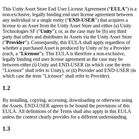
This Unity Asset Store End User License Agreement (“
EULA
”) is a
non-exclusive, legally binding end user license agreement between
any individual or a single entity (“
END-USER
”) that acquires a
license to an Asset from the Unity Asset Store and either (a) Unity
Technologies SF ("
Unity
"); or, as the case may be (b) any third
party that offers and distributes its Assets via the Unity Asset Store
("
Provider
"). Consequently, this EULA shall apply regardless of
whether a purchased Asset is produced by Unity or by a Provider
(each, a "
Licensor
"). This EULA is therefore a non-exclusive,
legally binding end user license agreement as the case may be
between either (i) Unity and END-USER (in which case the term
"Licensor" shall refer to Unity), or (ii) Provider and END-USER (in
which case the term "Licensor" shall refer to Provider).
1.2
By installing, copying, accessing, downloading or otherwise using
the Assets, END-USER agrees to be bound the provisions of this
EULA. All definitions of the Terms shall also apply in this EULA
unless the context clearly provides for a different understanding.
1.3