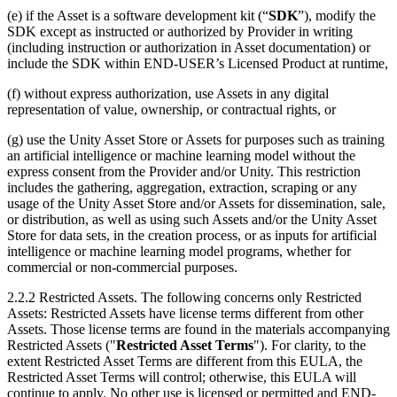
(e) if the Asset is a software development kit (“
SDK
”), modify the
SDK except as instructed or authorized by Provider in writing
(including instruction or authorization in Asset documentation) or
include the SDK within END-USER’s Licensed Product at runtime,
(f) without express authorization, use Assets in any digital
representation of value, ownership, or contractual rights, or
(g) use the Unity Asset Store or Assets for purposes such as training
an artificial intelligence or machine learning model without the
express consent from the Provider and/or Unity. This restriction
includes the gathering, aggregation, extraction, scraping or any
usage of the Unity Asset Store and/or Assets for dissemination, sale,
or distribution, as well as using such Assets and/or the Unity Asset
Store for data sets, in the creation process, or as inputs for artificial
intelligence or machine learning model programs, whether for
commercial or non-commercial purposes.
2.2.2 Restricted Assets. The following concerns only Restricted
Assets: Restricted Assets have license terms different from other
Assets. Those license terms are found in the materials accompanying
Restricted Assets ("
Restricted Asset Terms
"). For clarity, to the
extent Restricted Asset Terms are different from this EULA, the
Restricted Asset Terms will control; otherwise, this EULA will
continue to apply. No other use is licensed or permitted and END-