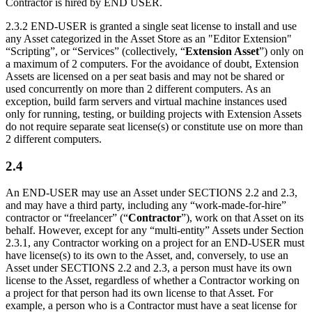
Contractor is hired by END USER.
2.3.2 END-USER is granted a single seat license to install and use
any Asset categorized in the Asset Store as an "Editor Extension"
“Scripting”, or “Services” (collectively, “
Extension Asset
”) only on
a maximum of 2 computers. For the avoidance of doubt, Extension
Assets are licensed on a per seat basis and may not be shared or
used concurrently on more than 2 different computers. As an
exception, build farm servers and virtual machine instances used
only for running, testing, or building projects with Extension Assets
do not require separate seat license(s) or constitute use on more than
2 different computers.
2.4
An END-USER may use an Asset under SECTIONS 2.2 and 2.3,
and may have a third party, including any “work-made-for-hire”
contractor or “freelancer” (“
Contractor
”), work on that Asset on its
behalf. However, except for any “multi-entity” Assets under Section
2.3.1, any Contractor working on a project for an END-USER must
have license(s) to its own to the Asset, and, conversely, to use an
Asset under SECTIONS 2.2 and 2.3, a person must have its own
license to the Asset, regardless of whether a Contractor working on
a project for that person had its own license to that Asset. For
example, a person who is a Contractor must have a seat license for