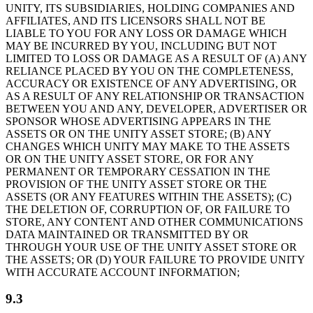
UNITY, ITS SUBSIDIARIES, HOLDING COMPANIES AND
AFFILIATES, AND ITS LICENSORS SHALL NOT BE
LIABLE TO YOU FOR ANY LOSS OR DAMAGE WHICH
MAY BE INCURRED BY YOU, INCLUDING BUT NOT
LIMITED TO LOSS OR DAMAGE AS A RESULT OF (A) ANY
RELIANCE PLACED BY YOU ON THE COMPLETENESS,
ACCURACY OR EXISTENCE OF ANY ADVERTISING, OR
AS A RESULT OF ANY RELATIONSHIP OR TRANSACTION
BETWEEN YOU AND ANY, DEVELOPER, ADVERTISER OR
SPONSOR WHOSE ADVERTISING APPEARS IN THE
ASSETS OR ON THE UNITY ASSET STORE; (B) ANY
CHANGES WHICH UNITY MAY MAKE TO THE ASSETS
OR ON THE UNITY ASSET STORE, OR FOR ANY
PERMANENT OR TEMPORARY CESSATION IN THE
PROVISION OF THE UNITY ASSET STORE OR THE
ASSETS (OR ANY FEATURES WITHIN THE ASSETS); (C)
THE DELETION OF, CORRUPTION OF, OR FAILURE TO
STORE, ANY CONTENT AND OTHER COMMUNICATIONS
DATA MAINTAINED OR TRANSMITTED BY OR
THROUGH YOUR USE OF THE UNITY ASSET STORE OR
THE ASSETS; OR (D) YOUR FAILURE TO PROVIDE UNITY
WITH ACCURATE ACCOUNT INFORMATION;
9.3