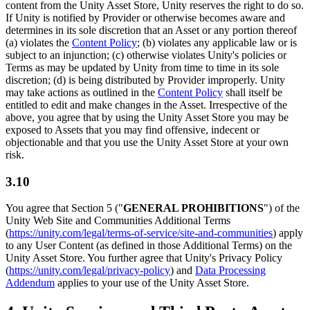
content from the Unity Asset Store, Unity reserves the right to do so.
If Unity is notified by Provider or otherwise becomes aware and
determines in its sole discretion that an Asset or any portion thereof
(a) violates the
Content Policy
; (b) violates any applicable law or is
subject to an injunction; (c) otherwise violates Unity's policies or
Terms as may be updated by Unity from time to time in its sole
discretion; (d) is being distributed by Provider improperly. Unity
may take actions as outlined in the
Content Policy
shall itself be
entitled to edit and make changes in the Asset. Irrespective of the
above, you agree that by using the Unity Asset Store you may be
exposed to Assets that you may find offensive, indecent or
objectionable and that you use the Unity Asset Store at your own
risk.
3.10
You agree that Section 5 ("
GENERAL PROHIBITIONS
") of the
Unity Web Site and Communities Additional Terms
(
https://unity.com/legal/terms-of-service/site-and-communities
) apply
to any User Content (as defined in those Additional Terms) on the
Unity Asset Store. You further agree that Unity's Privacy Policy
(
https://unity.com/legal/privacy-policy
) and
Data Processing
Addendum
applies to your use of the Unity Asset Store.