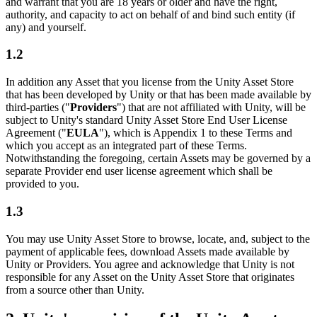
and warrant that you are 18 years or older and have the right,
Jeux XR
authority, and capacity to act on behalf of and bind such entity (if
Lancez des jeux XR sur plusieurs plateformes
any) and yourself.
Jeux multijoueur
1.2
Simplifiez le développement de jeux multijoueurs
In addition any Asset that you license from the Unity Asset Store
that has been developed by Unity or that has been made available by
third-parties ("
Providers
") that are not affiliated with Unity, will be
subject to Unity's standard Unity Asset Store End User License
Agreement ("
EULA
"), which is Appendix 1 to these Terms and
which you accept as an integrated part of these Terms.
Notwithstanding the foregoing, certain Assets may be governed by a
separate Provider end user license agreement which shall be
provided to you.
1.3
You may use Unity Asset Store to browse, locate, and, subject to the
payment of applicable fees, download Assets made available by
Unity or Providers. You agree and acknowledge that Unity is not
responsible for any Asset on the Unity Asset Store that originates
from a source other than Unity.