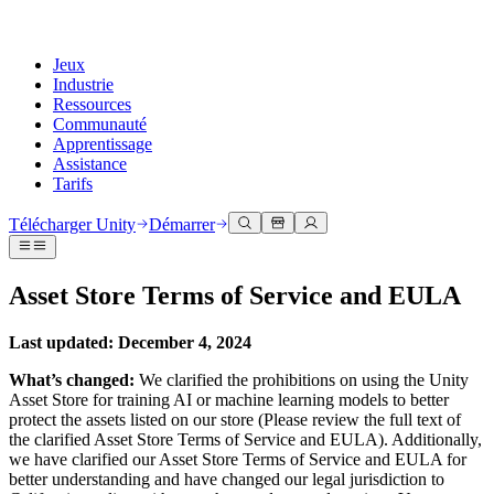
Jeux
Industrie
Ressources
Communauté
Apprentissage
Assistance
Tarifs
Développer
Cas d’utilisation
Bibliothèque technique
Centre communautaire
Pour tous les niveaux
Options d'assistance
Télécharger Unity
Démarrer
Moteur Unity
Collaboration 3D
Documentation
Discussions
Unity Learn
Obtenir de l'aide
Créez des jeux 2D et 3D pour n'importe quelle plateforme
Construisez et révisez des projets 3D en temps réel
Maîtrisez les compétences Unity gratuitement
Vous aider à réussir avec Unity
Asset Store Terms of Service and EULA
Manuels d'utilisation officiels et références API
Discuter, résoudre des problèmes et se connecter
Collaboration
Formation immersive
Formation professionnelle
Plans de succès
Outils de développement
Événements
Collaborez et itérez rapidement avec votre équipe
Entraînez-vous dans des environnements immersifs
Améliorez votre équipe avec des formateurs Unity
Atteignez vos objectifs plus rapidement avec un support expert
Last updated: December 4, 2024
Versions de publication et suivi des problèmes
Événements mondiaux et locaux
Télécharger Unity
Vous découvrez Unity ?
Histoires de la communauté
What’s changed:
We clarified the prohibitions on using the Unity
Expériences client
FAQ
Asset Store for training AI or machine learning models to better
Feuille de route
Offres et tarifs
Créez des expériences interactives 3D
Démarrer
Réponses aux questions courantes
protect the assets listed on our store (Please review the full text of
Examiner les fonctionnalités à venir
Made with Unity
Déployez
Secteurs
Démarrez votre apprentissage
the clarified Asset Store Terms of Service and EULA). Additionally,
Mise en avant des créateurs Unity
Contactez-nous.
we have clarified our Asset Store Terms of Service and EULA for
Glossaire
Multiplateforme
Fabrication
Parcours essentiels Unity
Connectez-vous avec notre équipe
better understanding and have changed our legal jurisdiction to
Bibliothèque de termes techniques
Diffusions en direct