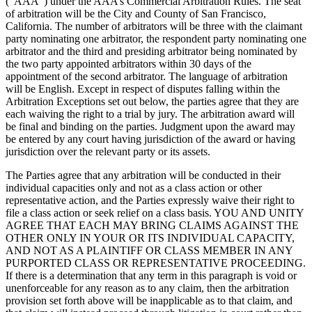
(“AAA”) under the AAA’s Commercial Arbitration Rules. The seat
of arbitration will be the City and County of San Francisco,
California. The number of arbitrators will be three with the claimant
party nominating one arbitrator, the respondent party nominating one
arbitrator and the third and presiding arbitrator being nominated by
the two party appointed arbitrators within 30 days of the
appointment of the second arbitrator. The language of arbitration
will be English. Except in respect of disputes falling within the
Arbitration Exceptions set out below, the parties agree that they are
each waiving the right to a trial by jury. The arbitration award will
be final and binding on the parties. Judgment upon the award may
be entered by any court having jurisdiction of the award or having
jurisdiction over the relevant party or its assets.
The Parties agree that any arbitration will be conducted in their
individual capacities only and not as a class action or other
representative action, and the Parties expressly waive their right to
file a class action or seek relief on a class basis. YOU AND UNITY
AGREE THAT EACH MAY BRING CLAIMS AGAINST THE
OTHER ONLY IN YOUR OR ITS INDIVIDUAL CAPACITY,
AND NOT AS A PLAINTIFF OR CLASS MEMBER IN ANY
PURPORTED CLASS OR REPRESENTATIVE PROCEEDING.
If there is a determination that any term in this paragraph is void or
unenforceable for any reason as to any claim, then the arbitration
provision set forth above will be inapplicable as to that claim, and