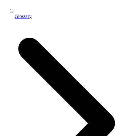
Juegos XR
Lanza juegos XR en múltiples plataformas
Glossary
Juegos multijugador
Simplifica el desarrollo de juegos multijugador