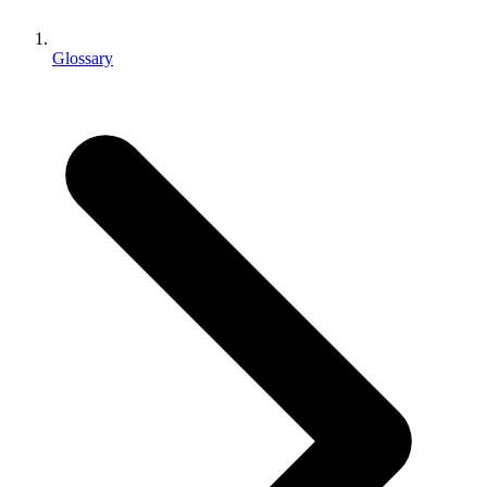
Juegos XR
Lanza juegos XR en múltiples plataformas
Glossary
Juegos multijugador
Simplifica el desarrollo de juegos multijugador