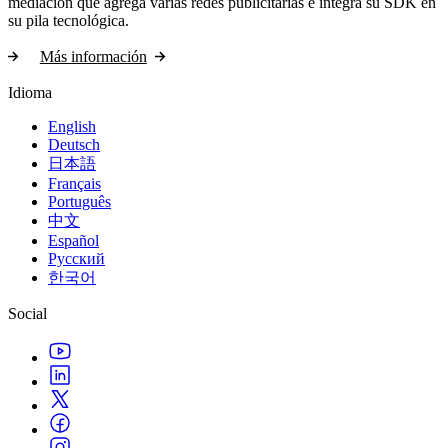
mediación que agrega varias redes publicitarias e integra su SDK en
su pila tecnológica.
Más información
Idioma
English
Deutsch
日本語
Français
Português
中文
Español
Русский
한국어
Social