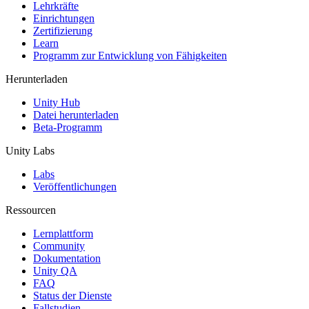
XR-Spiele
Lehrkräfte
XR-Spiele plattformübergreifend starten
Einrichtungen
Zertifizierung
Learn
Multiplayer-Spiele
Programm zur Entwicklung von Fähigkeiten
Vereinfachte Entwicklung von Multiplayer-Spielen
Herunterladen
Unity Hub
Datei herunterladen
Beta-Programm
Unity Labs
Labs
Veröffentlichungen
Ressourcen
Lernplattform
Community
Dokumentation
Unity QA
FAQ
Status der Dienste
Fallstudien