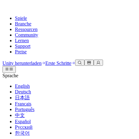
Spiele
Branche
Ressourcen
Community
Lernen
Support
Preise
Entwicklung
Anwendungsfälle
Technische Bibliothek
Community Hub
Für jedes Niveau
Kundendienstoptionen
Unity herunterladen
Erste Schritte
Unity Engine
3D-Zusammenarbeit
Dokumentation
Diskussionen
Unity Learn
Hilfe erhalten
Sprache
Erstellen Sie 2D- und 3D-Spiele für jede Plattform
Erstellen und überprüfen Sie 3D-Projekte in Echtzeit
Meistern Sie Unity-Fähigkeiten kostenlos
Wir helfen Ihnen, mit Unity erfolgreich zu sein
Offizielle Benutzerhandbücher und API-Referenzen
Diskutieren, Probleme lösen und verbinden
English
Zusammenarbeit
Immersive Schulung
Professionelles Training
Erfolgspläne
Deutsch
Entwicklertools
Veranstaltungen
Schnell mit Ihrem Team zusammenarbeiten und iterieren
In immersiven Umgebungen trainieren
Verbessern Sie Ihr Team mit Unity-Trainern
Erreichen Sie Ihre Ziele schneller mit Expertenunterstützung
日本語
Versionsfreigaben und Fehlerverfolgung
Globale und lokale Veranstaltungen
Unity herunterladen
Neu bei Unity
Français
Gemeinschaftsgeschichten
Kundenerlebnisse
FAQ
Português
Roadmap
Abonnements und Preise
Interaktive 3D-Erlebnisse erstellen
Erste Schritte
Antworten auf häufige Fragen
中文
Bevorstehende Funktionen überprüfen
Made with Unity
Bereitstellen
Branchen
Beginnen Sie noch heute mit dem Lernen
Español
Präsentation von Unity-Schöpfern
Русский
Kontakt aufnehmen
Glossar
한국어
Multiplattform
Fertigung
Unity Essential Pathways
Verbinden Sie sich mit unserem Team
Bibliothek technischer Begriffe
Livestreams