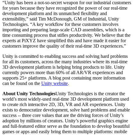
“Unity has been a not-so-secret weapon for our industrial customers
for years because they have recognized the power of our real-time
development platform and its unmatched flexibility and
extensibility,” said Tim McDonough, GM of Industrial, Unity
Technologies. “A key workflow for these customers involves
importing and preparing large-scale CAD assemblies, which is a
time consuming process that stifles productivity. We believe that the
experts at PiXYZ have simplified this and have made it easier for
customers improve the quality of their real-time 3D experiences.”
Unity is committed to enabling success and solving hard problems
for all its customers, across the many industries where its real-time
3D development platform is helping bring products to life. Unity
currently powers more than 60% of all AR/VR experiences and
supports 25+ platforms. A blog post containing more information
can be found on the
Unity website
.
About Unity Technologies
Unity Technologies is the creator the
world’s most widely-used real-time 3D development platform used
to create rich interactive 2D, 3D, VR and AR experiences. Unity
exists to democratize development, solve hard problems and enable
success -- three core values that are the driving forces of Unity’s
adoption by millions of creators. Unity’s powerful graphics engine
and full-featured editor serve as the foundation to develop beautiful
games or apps and easily bring them to multiple platforms: mobile