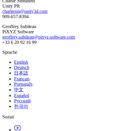
Charlie Sinhaseni
Unity PR
charliesin@unity3d.com
909-657-8394
Geoffrey Subileau
PiXYZ Software
geoffrey.subileau@pixyz-software.com
+33 6 20 92 16 99
Sprache
English
Deutsch
日本語
Français
Português
中文
Español
Русский
한국어
Sozial