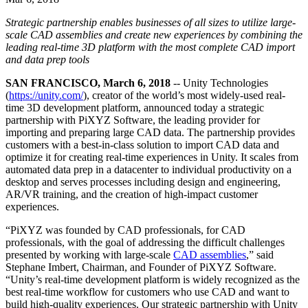
Entdecken Sie 25+ Plattformen, die Unity unterstützt
Betriebliche Exzellenz erreichen
Sind Sie neu bei Unity? Starten Sie Ihre Reise
Einblicke
Schließen Sie sich Entwicklern, Kreativen und Insidern an
Strategic partnership enables businesses of all sizes to utilize large-
LiveOps
Einzelhandel
Anleitungen
scale CAD assemblies and create new experiences by combining the
Fallstudien
Unity Awards
Einblicke nach dem Start und Live-Spielbetrieb
In-Store-Erlebnisse in Online-Erlebnisse umwandeln
Umsetzbare Tipps und bewährte Verfahren
leading real-time 3D platform with the most complete CAD import
Erfolgsgeschichten aus der Praxis
Feier der Unity-Schöpfer weltweit
Wachsen Sie
Bildung
and data prep tools
Automobilindustrie
Best-Practice-Leitfäden
Nutzerakquisition
Innovation und Erlebnisse im Auto fördern
Für Studierende
SAN FRANCISCO, March 6, 2018
-- Unity Technologies
Experten Tipps und Tricks
Entdecken Sie und gewinnen Sie mobile Benutzer
Alle Branchen anzeigen
Starten Sie Ihre Karriere
(
https://unity.com/
), creator of the world’s most widely-used real-
time 3D development platform, announced today a strategic
partnership with PiXYZ Software, the leading provider for
Demos
In-App-Käufe
Für Lehrkräfte
importing and preparing large CAD data. The partnership provides
Demos, Beispiele und Bausteine
IAP Management über Filialen und D2C hinweg
Optimieren Sie Ihr Lehren
customers with a best-in-class solution to import CAD data and
Alle Ressourcen
optimize it for creating real-time experiences in Unity. It scales from
Neues
Monetarisierung
Lizenzstipendium für Bildungseinrichtungen
automated data prep in a datacenter to individual productivity on a
Verbinden Sie Spieler mit den richtigen Spielen
Bringen Sie die Kraft von Unity in Ihre Institution
desktop and serves processes including design and engineering,
Blog
Werben mit Unity
Monetarisieren mit Unity
AR/VR training, and the creation of high-impact customer
Aktualisierungen, Informationen und technische Tipps
Anwendungsfälle
Zertifizierungen
experiences.
Beweisen Sie Ihre Unity-Meisterschaft
Neuigkeiten
“PiXYZ was founded by CAD professionals, for CAD
Mobile Spiele
Nachrichten, Geschichten und Pressezentrum
professionals, with the goal of addressing the difficult challenges
Mobile Hits mit Unity erstellen und wachsen lassen
presented by working with large-scale
CAD assemblies
,” said
Stephane Imbert, Chairman, and Founder of PiXYZ Software.
Indie-Spiele
“Unity’s real-time development platform is widely recognized as the
Große Spiele mit kleinen Teams veröffentlichen
best real-time workflow for customers who use CAD and want to
build high-quality experiences. Our strategic partnership with Unity