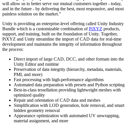
XR-Spiele
will allow us to better serve our mutual customers together - today,
XR-Spiele plattformübergreifend starten
and in the future - by delivering the best, most responsive, and most
painless solution on the market.”
Multiplayer-Spiele
Unity is providing an enterprise-level offering called Unity Industry
Vereinfachte Entwicklung von Multiplayer-Spielen
Bundle which is a customizable combination of
PiXYZ
products,
support, and training, built on the foundation of Unity. Together,
PiXYZ and Unity streamline the import of CAD data for real-time
development and maintains the integrity of information throughout
the process:
Direct import of large CAD, DCC, and other formats into the
Unity Editor and runtime
Preservation of data integrity (hierarchy, metadata, materials,
PMI, and more)
Fast processing with high-performance algorithms
Automated data preparation with presets and Python scripting
Best-in-class tessellation providing lightweight meshes with
optimized quality
Repair and orientation of CAD data and meshes
Simplification with LOD generation, hole removal, and smart
hidden geometry removal
Appearance optimization with automated UV unwrapping,
material assignment, and more