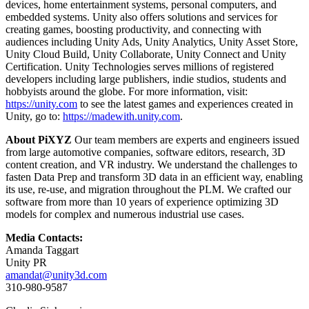
devices, home entertainment systems, personal computers, and
embedded systems. Unity also offers solutions and services for
creating games, boosting productivity, and connecting with
audiences including Unity Ads, Unity Analytics, Unity Asset Store,
Unity Cloud Build, Unity Collaborate, Unity Connect and Unity
Certification. Unity Technologies serves millions of registered
developers including large publishers, indie studios, students and
hobbyists around the globe. For more information, visit:
https://unity.com
to see the latest games and experiences created in
Unity, go to:
https://madewith.unity.com
.
About PiXYZ
Our team members are experts and engineers issued
from large automotive companies, software editors, research, 3D
content creation, and VR industry. We understand the challenges to
fasten Data Prep and transform 3D data in an efficient way, enabling
its use, re-use, and migration throughout the PLM. We crafted our
software from more than 10 years of experience optimizing 3D
models for complex and numerous industrial use cases.
Media Contacts:
Amanda Taggart
Unity PR
amandat@unity3d.com
310-980-9587