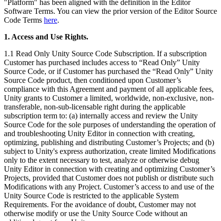
Entdecken Sie 25+ Plattformen, die Unity unterstützt
Betriebliche Exzellenz erreichen
Sind Sie neu bei Unity? Starten Sie Ihre Reise
"Platform" has been aligned with the definition in the Editor
Einblicke
Schließen Sie sich Entwicklern, Kreativen und Insidern an
Software Terms. You can view the prior version of the Editor Source
Code Terms
here
.
LiveOps
Einzelhandel
Anleitungen
Fallstudien
Unity Awards
Einblicke nach dem Start und Live-Spielbetrieb
In-Store-Erlebnisse in Online-Erlebnisse umwandeln
Umsetzbare Tipps und bewährte Verfahren
1. Access and Use Rights.
Erfolgsgeschichten aus der Praxis
Feier der Unity-Schöpfer weltweit
Wachsen Sie
Bildung
Automobilindustrie
1.1 Read Only Unity Source Code Subscription. If a subscription
Best-Practice-Leitfäden
Nutzerakquisition
Innovation und Erlebnisse im Auto fördern
Für Studierende
Customer has purchased includes access to “Read Only” Unity
Experten Tipps und Tricks
Entdecken Sie und gewinnen Sie mobile Benutzer
Alle Branchen anzeigen
Starten Sie Ihre Karriere
Source Code, or if Customer has purchased the “Read Only” Unity
Source Code product, then conditioned upon Customer’s
Demos
In-App-Käufe
Für Lehrkräfte
compliance with this Agreement and payment of all applicable fees,
Demos, Beispiele und Bausteine
IAP Management über Filialen und D2C hinweg
Optimieren Sie Ihr Lehren
Unity grants to Customer a limited, worldwide, non-exclusive, non-
Alle Ressourcen
transferable, non-sub-licensable right during the applicable
Neues
subscription term to: (a) internally access and review the Unity
Monetarisierung
Lizenzstipendium für Bildungseinrichtungen
Source Code for the sole purposes of understanding the operation of
Verbinden Sie Spieler mit den richtigen Spielen
Bringen Sie die Kraft von Unity in Ihre Institution
and troubleshooting Unity Editor in connection with creating,
Blog
Werben mit Unity
Monetarisieren mit Unity
optimizing, publishing and distributing Customer’s Projects; and (b)
Aktualisierungen, Informationen und technische Tipps
Anwendungsfälle
Zertifizierungen
subject to Unity's express authorization, create limited Modifications
Beweisen Sie Ihre Unity-Meisterschaft
only to the extent necessary to test, analyze or otherwise debug
Neuigkeiten
Mobile Spiele
Unity Editor in connection with creating and optimizing Customer’s
Nachrichten, Geschichten und Pressezentrum
Mobile Hits mit Unity erstellen und wachsen lassen
Projects, provided that Customer does not publish or distribute such
Modifications with any Project. Customer’s access to and use of the
Indie-Spiele
Unity Source Code is restricted to the applicable System
Große Spiele mit kleinen Teams veröffentlichen
Requirements. For the avoidance of doubt, Customer may not
otherwise modify or use the Unity Source Code without an