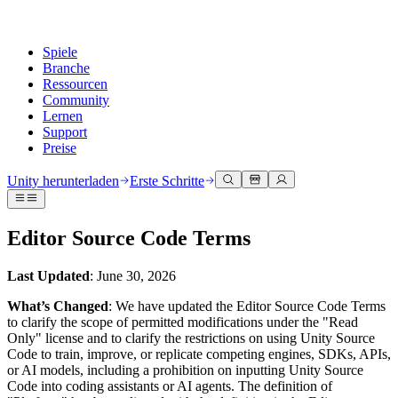
Spiele
Branche
Ressourcen
Community
Lernen
Support
Preise
Entwicklung
Anwendungsfälle
Technische Bibliothek
Community Hub
Für jedes Niveau
Kundendienstoptionen
Unity herunterladen
Erste Schritte
Unity Engine
3D-Zusammenarbeit
Dokumentation
Diskussionen
Unity Learn
Hilfe erhalten
Erstellen Sie 2D- und 3D-Spiele für jede Plattform
Erstellen und überprüfen Sie 3D-Projekte in Echtzeit
Meistern Sie Unity-Fähigkeiten kostenlos
Wir helfen Ihnen, mit Unity erfolgreich zu sein
Editor Source Code Terms
Offizielle Benutzerhandbücher und API-Referenzen
Diskutieren, Probleme lösen und verbinden
Zusammenarbeit
Immersive Schulung
Professionelles Training
Erfolgspläne
Entwicklertools
Veranstaltungen
Schnell mit Ihrem Team zusammenarbeiten und iterieren
In immersiven Umgebungen trainieren
Verbessern Sie Ihr Team mit Unity-Trainern
Erreichen Sie Ihre Ziele schneller mit Expertenunterstützung
Last Updated
: June 30, 2026
Versionsfreigaben und Fehlerverfolgung
Globale und lokale Veranstaltungen
Unity herunterladen
Neu bei Unity
Gemeinschaftsgeschichten
What’s Changed
: We have updated the Editor Source Code Terms
Kundenerlebnisse
FAQ
to clarify the scope of permitted modifications under the "Read
Roadmap
Abonnements und Preise
Interaktive 3D-Erlebnisse erstellen
Erste Schritte
Antworten auf häufige Fragen
Only" license and to clarify the restrictions on using Unity Source
Bevorstehende Funktionen überprüfen
Made with Unity
Bereitstellen
Branchen
Beginnen Sie noch heute mit dem Lernen
Code to train, improve, or replicate competing engines, SDKs, APIs,
Präsentation von Unity-Schöpfern
Kontakt aufnehmen
or AI models, including a prohibition on inputting Unity Source
Glossar
Multiplattform
Fertigung
Unity Essential Pathways
Verbinden Sie sich mit unserem Team
Code into coding assistants or AI agents. The definition of
Bibliothek technischer Begriffe
Livestreams