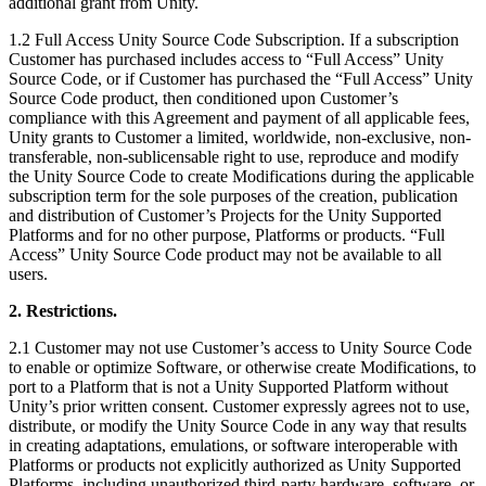
additional grant from Unity.
XR-Spiele
XR-Spiele plattformübergreifend starten
1.2 Full Access Unity Source Code Subscription. If a subscription
Customer has purchased includes access to “Full Access” Unity
Multiplayer-Spiele
Source Code, or if Customer has purchased the “Full Access” Unity
Vereinfachte Entwicklung von Multiplayer-Spielen
Source Code product, then conditioned upon Customer’s
compliance with this Agreement and payment of all applicable fees,
Unity grants to Customer a limited, worldwide, non-exclusive, non-
transferable, non-sublicensable right to use, reproduce and modify
the Unity Source Code to create Modifications during the applicable
subscription term for the sole purposes of the creation, publication
and distribution of Customer’s Projects for the Unity Supported
Platforms and for no other purpose, Platforms or products. “Full
Access” Unity Source Code product may not be available to all
users.
2. Restrictions.
2.1 Customer may not use Customer’s access to Unity Source Code
to enable or optimize Software, or otherwise create Modifications, to
port to a Platform that is not a Unity Supported Platform without
Unity’s prior written consent. Customer expressly agrees not to use,
distribute, or modify the Unity Source Code in any way that results
in creating adaptations, emulations, or software interoperable with
Platforms or products not explicitly authorized as Unity Supported
Platforms, including unauthorized third-party hardware, software, or