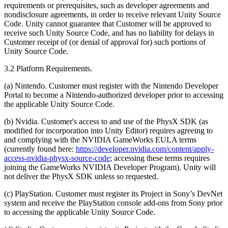
requirements or prerequisites, such as developer agreements and
nondisclosure agreements, in order to receive relevant Unity Source
Code. Unity cannot guarantee that Customer will be approved to
receive such Unity Source Code, and has no liability for delays in
Customer receipt of (or denial of approval for) such portions of
Unity Source Code.
3.2 Platform Requirements.
(a) Nintendo. Customer must register with the Nintendo Developer
Portal to become a Nintendo-authorized developer prior to accessing
the applicable Unity Source Code.
(b) Nvidia. Customer's access to and use of the PhysX SDK (as
modified for incorporation into Unity Editor) requires agreeing to
and complying with the NVIDIA GameWorks EULA terms
(currently found here:
https://developer.nvidia.com/content/apply-
access-nvidia-physx-source-code
; accessing these terms requires
joining the GameWorks NVIDIA Developer Program). Unity will
not deliver the PhysX SDK unless so requested.
(c) PlayStation. Customer must register its Project in Sony’s DevNet
system and receive the PlayStation console add-ons from Sony prior
to accessing the applicable Unity Source Code.