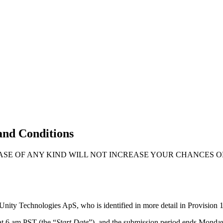
 and Conditions
SE OF ANY KIND WILL NOT INCREASE YOUR CHANCES O
 Unity Technologies ApS, who is identified in more detail in Provision 1
t 6 am PST (the “
Start Date
”), and the submission period ends Monday