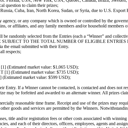
 of: Florida, USA; New York, USA; Quebec, Canada; Brazil; Sweden; It
al question to claim their prizes;
 Russia, Cuba, Iran, North Korea, Sudan, or Syria, due to U.S. Export R
y agency, or any company which is owned or controlled by the govern
mins, or affiliates, and any family members and/or household members of
l be randomly selected from the Entries (each a “Winner” and collectiv
ARE SUBJECT TO THE TOTAL NUMBER OF ELIGIBLE ENTRIES
a the email submitted with their Entry.
all respects;
[1] (Estimated market value: $1,065 USD);
 [1] (Estimated market value: $735 USD);
 (Estimated market value: $599 USD);
eir Entry. If a Winner cannot be contacted, is contacted and does not re
he prize may be forfeited and awarded to an alternate winner. All prizes c
cially reasonable time frame. Receipt and use of the prizes may require
or other goods and services are permitted by the Winners. Notwithstanding
enses, title and/or registration fees or other costs associated with winnin
cies, and each of their directors, officers, employees, agents and assign