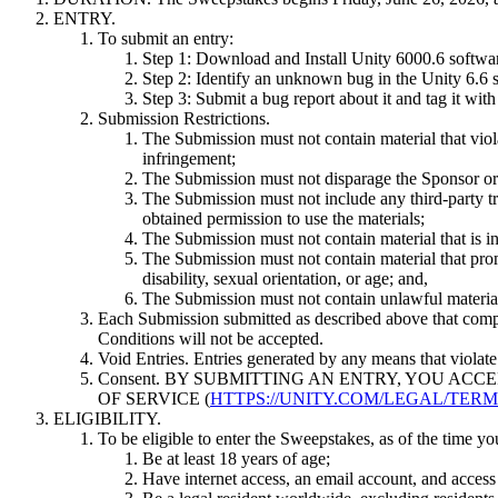
Entdecken Sie 25+ Plattformen, die Unity unterstützt
Betriebliche Exzellenz erreichen
Sind Sie neu bei Unity? Starten Sie Ihre Reise
Einblicke
Schließen Sie sich Entwicklern, Kreativen und Insidern an
ENTRY.
To submit an entry:
LiveOps
Einzelhandel
Anleitungen
Step 1: Download and Install Unity 6000.6 softwar
Fallstudien
Unity Awards
Einblicke nach dem Start und Live-Spielbetrieb
In-Store-Erlebnisse in Online-Erlebnisse umwandeln
Umsetzbare Tipps und bewährte Verfahren
Step 2: Identify an unknown bug in the Unity 6.6 
Erfolgsgeschichten aus der Praxis
Feier der Unity-Schöpfer weltweit
Wachsen Sie
Bildung
Step 3: Submit a bug report about it and tag it wit
Automobilindustrie
Submission Restrictions.
Best-Practice-Leitfäden
Nutzerakquisition
Innovation und Erlebnisse im Auto fördern
Für Studierende
The Submission must not contain material that violate
Experten Tipps und Tricks
Entdecken Sie und gewinnen Sie mobile Benutzer
Alle Branchen anzeigen
Starten Sie Ihre Karriere
infringement;
The Submission must not disparage the Sponsor or a
Demos
The Submission must not include any third-party tr
In-App-Käufe
Für Lehrkräfte
Demos, Beispiele und Bausteine
obtained permission to use the materials;
IAP Management über Filialen und D2C hinweg
Optimieren Sie Ihr Lehren
Alle Ressourcen
The Submission must not contain material that is ina
Neues
The Submission must not contain material that promo
Monetarisierung
Lizenzstipendium für Bildungseinrichtungen
disability, sexual orientation, or age; and,
Verbinden Sie Spieler mit den richtigen Spielen
Bringen Sie die Kraft von Unity in Ihre Institution
The Submission must not contain unlawful material, 
Blog
Werben mit Unity
Monetarisieren mit Unity
Each Submission submitted as described above that compl
Aktualisierungen, Informationen und technische Tipps
Anwendungsfälle
Zertifizierungen
Conditions will not be accepted.
Beweisen Sie Ihre Unity-Meisterschaft
Void Entries. Entries generated by any means that violate
Neuigkeiten
Mobile Spiele
Consent. BY SUBMITTING AN ENTRY, YOU AC
Nachrichten, Geschichten und Pressezentrum
Mobile Hits mit Unity erstellen und wachsen lassen
OF SERVICE (
HTTPS://UNITY.COM/LEGAL/TERM
ELIGIBILITY.
To be eligible to enter the Sweepstakes, as of the time y
Indie-Spiele
Be at least 18 years of age;
Große Spiele mit kleinen Teams veröffentlichen
Have internet access, an email account, and access