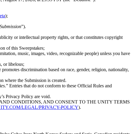
eta
);
Submission
”).
licity or intellectual property rights, or that constitutes copyright
ion of this Sweepstakes;
imitation, music, images, video, recognizable people) unless you have
, or libelous;
 promotes discrimination based on race, gender, religion, nationality,
ion where the Submission is created.
ies
.” Entries that do not conform to these Official Rules and
y’s Privacy Policy are void.
S AND CONDITIONS, AND CONSENT TO THE UNITY TERMS
NITY.COM/LEGAL/PRIVACY-POLICY
).