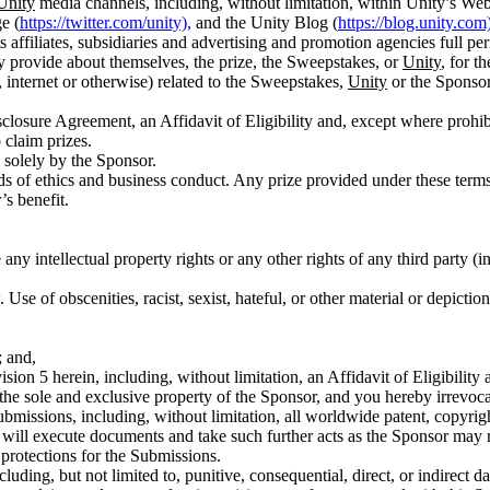
Unity
media channels, including, without limitation, within Unity’s Web
e (
https://twitter.com/unity),
and the Unity Blog (
https://blog.unity.com)
affiliates, subsidiaries and advertising and promotion agencies full per
y provide about themselves, the prize, the Sweepstakes, or
Unity
, for t
o, internet or otherwise) related to the Sweepstakes,
Unity
or the Sponsor
osure Agreement, an Affidavit of Eligibility and, except where prohibi
 claim prizes.
d solely by the Sponsor.
ds of ethics and business conduct. Any prize provided under these term
s benefit.
any intellectual property rights or any other rights of any third party (i
Use of obscenities, racist, sexist, hateful, or other material or depictio
; and,
ion 5 herein, including, without limitation, an Affidavit of Eligibility 
he sole and exclusive property of the Sponsor, and you hereby irrevocab
 Submissions, including, without limitation, all worldwide patent, copyrig
 will execute documents and take such further acts as the Sponsor may r
l protections for the Submissions.
uding, but not limited to, punitive, consequential, direct, or indirect 