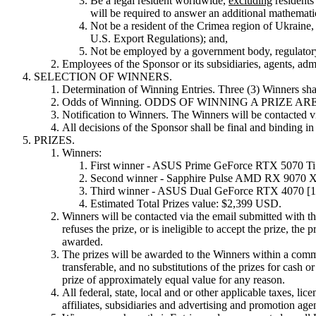
Be a legal resident worldwide,
excluding
residents
XR-Spiele
will be required to answer an additional mathematic
XR-Spiele plattformübergreifend starten
Not be a resident of the Crimea region of Ukraine,
U.S. Export Regulations); and,
Multiplayer-Spiele
Not be employed by a government body, regulator
Vereinfachte Entwicklung von Multiplayer-Spielen
Employees of the Sponsor or its subsidiaries, agents, ad
SELECTION OF WINNERS.
Determination of Winning Entries. Three (3) Winners shal
Odds of Winning. ODDS OF WINNING A PRIZE 
Notification to Winners. The Winners will be contacted vi
All decisions of the Sponsor shall be final and binding in 
PRIZES.
Winners:
First winner - ASUS Prime GeForce RTX 5070 Ti 
Second winner - Sapphire Pulse AMD RX 9070 XT
Third winner - ASUS Dual GeForce RTX 4070 [1]
Estimated Total Prizes value: $2,399 USD.
Winners will be contacted via the email submitted with th
refuses the prize, or is ineligible to accept the prize, t
awarded.
The prizes will be awarded to the Winners within a commer
transferable, and no substitutions of the prizes for cash 
prize of approximately equal value for any reason.
All federal, state, local and or other applicable taxes, lic
affiliates, subsidiaries and advertising and promotion agen