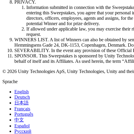
PRIVACY.
Information submitted in connection with the Sweepstakes
entering this Sweepstakes, you agree that your personal i
directors, officers, employees, agents and assigns, for th
potential Winner and for prize delivery.
If allowed under applicable law, you may exercise their 
request.
WINNERS LIST. A list of Winners can also be obtained by se
Hemmingsens Gade 24, DK-1153, Copenhagen, Denmark. Do not
SEVERABILITY. In the event any provision of these Official Rul
SPONSOR. This Sweepstakes is sponsored by Unity Technologi
behalf of itself and its Affiliates. As used herein, the term “Af
© 2026 Unity Technologies ApS, Unity Technologies, Unity and their re
Sprache
English
Deutsch
日本語
Français
Português
中文
Español
Русский