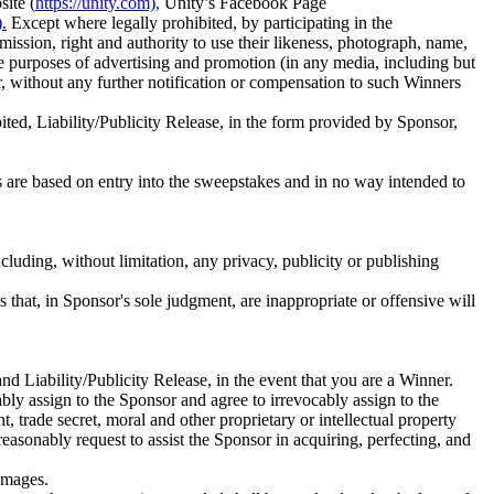
site (
https://unity.com),
Unity’s Facebook Page
.
Except where legally prohibited, by participating in the
mission, right and authority to use their likeness, photograph, name,
he purposes of advertising and promotion (in any media, including but
, without any further notification or compensation to such Winners
ted, Liability/Publicity Release, in the form provided by Sponsor,
s are based on entry into the sweepstakes and in no way intended to
ncluding, without limitation, any privacy, publicity or publishing
ns that, in Sponsor's sole judgment, are inappropriate or offensive will
and Liability/Publicity Release, in the event that you are a Winner.
ly assign to the Sponsor and agree to irrevocably assign to the
ht, trade secret, moral and other proprietary or intellectual property
easonably request to assist the Sponsor in acquiring, perfecting, and
damages.