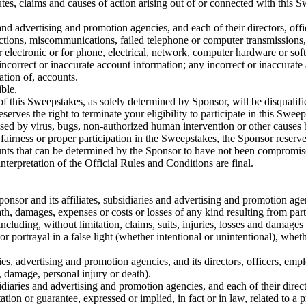
tes, claims and causes of action arising out of or connected with this 
 and advertising and promotion agencies, and each of their directors, offi
ctions, miscommunications, failed telephone or computer transmissions, 
electronic or for phone, electrical, network, computer hardware or softw
 incorrect or inaccurate account information; any incorrect or inaccurate
ation of, accounts.
ible.
f this Sweepstakes, as solely determined by Sponsor, will be disqualifi
eserves the right to terminate your eligibility to participate in this Sw
sed by virus, bugs, non-authorized human intervention or other causes 
 fairness or proper participation in the Sweepstakes, the Sponsor reserves
unts that can be determined by the Sponsor to have not been compromis
nterpretation of the Official Rules and Conditions are final.
onsor and its affiliates, subsidiaries and advertising and promotion agen
death, damages, expenses or costs or losses of any kind resulting from part
f including, without limitation, claims, suits, injuries, losses and damage
 or portrayal in a false light (whether intentional or unintentional), whet
ries, advertising and promotion agencies, and its directors, officers, emp
, damage, personal injury or death).
idiaries and advertising and promotion agencies, and each of their direc
ion or guarantee, expressed or implied, in fact or in law, related to a p