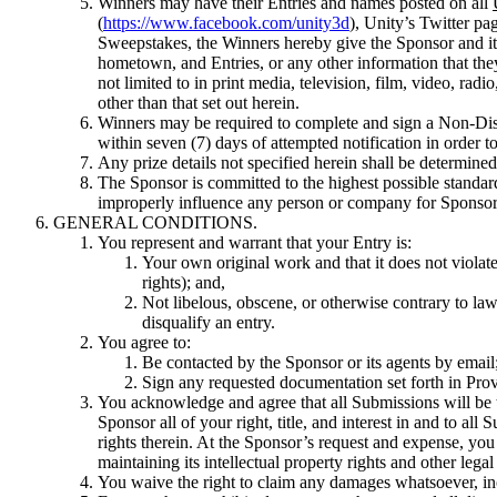
Winners may have their Entries and names posted on all
(
https://www.facebook.com/unity3d
), Unity’s Twitter pag
Sweepstakes, the Winners hereby give the Sponsor and its 
hometown, and Entries, or any other information that the
not limited to in print media, television, film, video, radi
other than that set out herein.
Winners may be required to complete and sign a Non-Discl
within seven (7) days of attempted notification in order to
Any prize details not specified herein shall be determine
The Sponsor is committed to the highest possible standar
improperly influence any person or company for Sponsor’
GENERAL CONDITIONS.
You represent and warrant that your Entry is:
Your own original work and that it does not violate 
rights); and,
Not libelous, obscene, or otherwise contrary to law. 
disqualify an entry.
You agree to:
Be contacted by the Sponsor or its agents by email
Sign any requested documentation set forth in Provis
You acknowledge and agree that all Submissions will be t
Sponsor all of your right, title, and interest in and to all
rights therein. At the Sponsor’s request and expense, you
maintaining its intellectual property rights and other lega
You waive the right to claim any damages whatsoever, incl