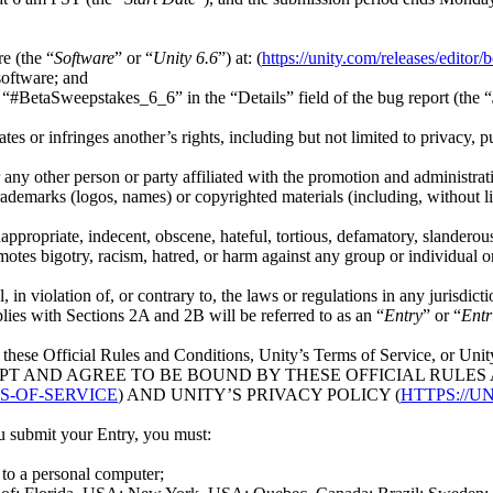
e (the “
Software
” or “
Unity 6.6
”) at: (
https://unity.com/releases/editor/b
software; and
h “#BetaSweepstakes_6_6” in the “Details” field of the bug report (the “
s or infringes another’s rights, including but not limited to privacy, pub
ny other person or party affiliated with the promotion and administrat
ademarks (logos, names) or copyrighted materials (including, without l
ppropriate, indecent, obscene, hateful, tortious, defamatory, slanderous
tes bigotry, racism, hatred, or harm against any group or individual or
in violation of, or contrary to, the laws or regulations in any jurisdict
ies with Sections 2A and 2B will be referred to as an “
Entry
” or “
Entr
 these Official Rules and Conditions, Unity’s Terms of Service, or Unit
CEPT AND AGREE TO BE BOUND BY THESE OFFICIAL RULE
S-OF-SERVICE
) AND UNITY’S PRIVACY POLICY (
HTTPS://U
ou submit your Entry, you must:
 to a personal computer;