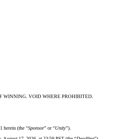
F WINNING. VOID WHERE PROHIBITED.
1 herein (the “
Sponsor
” or “
Unity
”).
, August 17, 2026, at 23:59 PST (the “
Deadline
”).