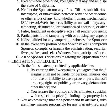
Except where prohibited, you agree that any and all dispu
the State of California.
Neither the Sponsor nor any of its affiliates, subsidiaries
interrupted, or unavailable network server or other conne
or other errors of any kind whether human, mechanical or 
ISP/network/Web site accessibility or unavailability; any
tampering, destruction, or unauthorized access to, or alter
False, fraudulent or deceptive acts shall render you inelig
Participants found tampering with or abusing any aspect o
If disqualified for any tampering or abuses, the Sponsor r
In the event any portion of this Sweepstakes is compromi
Sponsor, corrupts, or impairs the administration, security,
Sweepstakes, and select Winners from participants’ acco
All of Sponsor’s decisions regarding the application and i
LIMITATIONS OF LIABILITY.
To the fullest extent permitted by applicable law:
By entering this Sweepstakes, you agree that the Sp
assigns, shall not be liable for personal injuries, 
of or use or inability to use a prize or parts thereo
property, rights of publicity or privacy, defamation
other theory; and
You release the Sponsor and its affiliates, subsidia
with respect to a prize (including any property loss
You acknowledge that the Sponsor and its affiliates, subs
are in any manner responsible for any warranty, representat