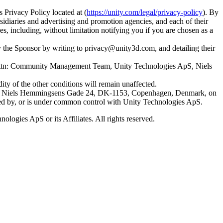
 Privacy Policy located at (
https://unity.com/legal/privacy-policy
). By
bsidiaries and advertising and promotion agencies, and each of their
es, including, without limitation notifying you if you are chosen as a
y the Sponsor by writing to privacy@unity3d.com, and detailing their
 Attn: Community Management Team, Unity Technologies ApS, Niels
ty of the other conditions will remain unaffected.
s at Niels Hemmingsens Gade 24, DK-1153, Copenhagen, Denmark, on
ntrolled by, or is under common control with Unity Technologies ApS.
logies ApS or its Affiliates. All rights reserved.