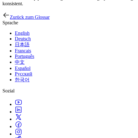
konsistent.
Zurück zum Glossar
Sprache
English
Deutsch
日本語
Français
Português
中文
Español
Русский
한국어
Sozial