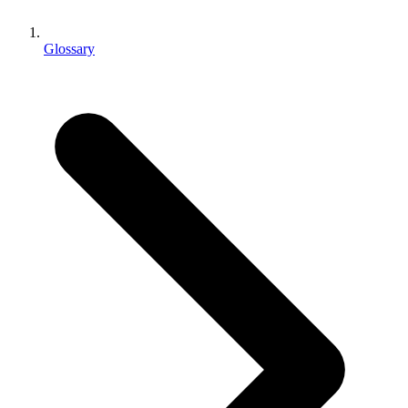
XR-Spiele
XR-Spiele plattformübergreifend starten
Glossary
Multiplayer-Spiele
Vereinfachte Entwicklung von Multiplayer-Spielen