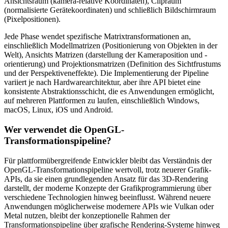
Ansichtsraum (kamera-relative Koordinaten), Clipraum
(normalisierte Gerätekoordinaten) und schließlich Bildschirmraum
(Pixelpositionen).
Jede Phase wendet spezifische Matrixtransformationen an,
einschließlich Modellmatrizen (Positionierung von Objekten in der
Welt), Ansichts Matrizen (darstellung der Kameraposition und -
orientierung) und Projektionsmatrizen (Definition des Sichtfrustums
und der Perspektiveneffekte). Die Implementierung der Pipeline
variiert je nach Hardwarearchitektur, aber ihre API bietet eine
konsistente Abstraktionsschicht, die es Anwendungen ermöglicht,
auf mehreren Plattformen zu laufen, einschließlich Windows,
macOS, Linux, iOS und Android.
Wer verwendet die OpenGL-
Transformationspipeline?
Für plattformübergreifende Entwickler bleibt das Verständnis der
OpenGL-Transformationspipeline wertvoll, trotz neuerer Grafik-
APIs, da sie einen grundlegenden Ansatz für das 3D-Rendering
darstellt, der moderne Konzepte der Grafikprogrammierung über
verschiedene Technologien hinweg beeinflusst. Während neuere
Anwendungen möglicherweise modernere APIs wie Vulkan oder
Metal nutzen, bleibt der konzeptionelle Rahmen der
Transformationspipeline über grafische Rendering-Systeme hinweg