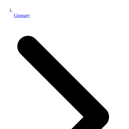
Juegos XR
Lanza juegos XR en múltiples plataformas
Glossary
Juegos multijugador
Simplifica el desarrollo de juegos multijugador