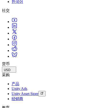
한국어
联系我们
术语表
Unity基础路径
多平台
制造业
与我们的团队联系
直播活动
社交
技术术语库
你是Unity 新手？开始您的旅程
探索 Unity 支持的超过 25 个平台
实现运营卓越
加入开发者、创作者和内部人员
洞察
使用指南
常态化运营
零售
Unity奖项
案例分析
可操作的技巧和最佳实践
游戏上线后的数据洞察与常态化运营
将店内体验转化为在线体验
庆祝全球的Unity创作者
真实成功案例
教育
Grow
汽车
最佳实践指南
用户获取
对于学生
提升创新能力和车内体验
专家提示和技巧
被发现并获取移动用户
开启您的职业生涯
查看所有行业
演示
应用内购
对于教育者
演示、示例和构建模块
货币
管理跨门店和D2C渠道的IAP（应用内购买）
增强您的教学
所有资源
USD
新增功能
商业化
教育资助许可证
采购
将玩家与合适的游戏连接
将Unity的力量带入您的机构
产品
博客
通过 Unity 投放广告
通过 Unity 实现变现
Unity Ads
更新、信息和技术提示
使用案例
认证
Unity Asset Store
证明您的Unity精通
经销商
新闻
移动游戏
新闻、故事和新闻中心
使用 Unity 打造移动端爆款游戏
教育