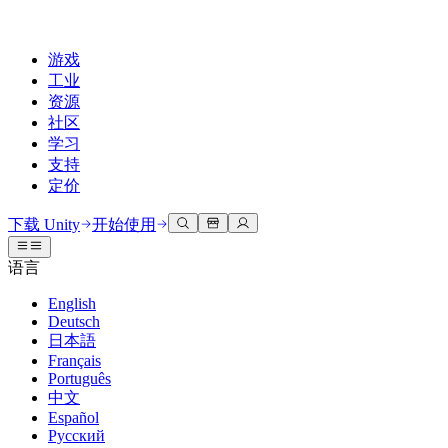
游戏
工业
资源
社区
学习
支持
定价
开发
使用案例
技术库
社区中心
适合每个级别
支持选项
下载 Unity
开始使用
Unity Learn
Unity 引擎
3D协作
文档
讨论
获取帮助
语言
免费掌握Unity技能
为任何平台构建2D和3D游戏
实时构建和审查3D项目
帮助您在Unity中取得成功
官方用户手册和API参考
讨论、解决问题和连接
English
专业培训
Deutsch
协作
沉浸式培训
成功计划
开发者工具
事件
日本語
通过Unity培训师提升您的团队
与团队协作并快速迭代
在沉浸式环境中培训
通过专家支持更快实现目标
发布版本和问题跟踪器
全球和本地活动
Français
Unity新手
下载 Unity
Português
社区故事
客户体验
常见问题解答
中文
路线图
准备开始
计划和定价
创建互动3D体验
常见问题解答
Español
Made with Unity
查看即将推出的功能
开始您的学习
部署
行业
Русский
展示Unity创作者