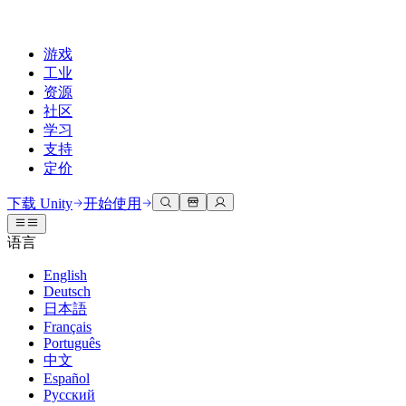
游戏
工业
资源
社区
学习
支持
定价
开发
使用案例
技术库
社区中心
适合每个级别
支持选项
下载 Unity
开始使用
Unity Learn
Unity 引擎
3D协作
文档
讨论
获取帮助
语言
免费掌握Unity技能
为任何平台构建2D和3D游戏
实时构建和审查3D项目
帮助您在Unity中取得成功
官方用户手册和API参考
讨论、解决问题和连接
English
专业培训
Deutsch
协作
沉浸式培训
成功计划
开发者工具
事件
日本語
通过Unity培训师提升您的团队
与团队协作并快速迭代
在沉浸式环境中培训
通过专家支持更快实现目标
发布版本和问题跟踪器
全球和本地活动
Français
Unity新手
下载 Unity
Português
社区故事
客户体验
常见问题解答
中文
路线图
准备开始
计划和定价
创建互动3D体验
常见问题解答
Español
Made with Unity
查看即将推出的功能
开始您的学习
部署
行业
Русский
展示Unity创作者