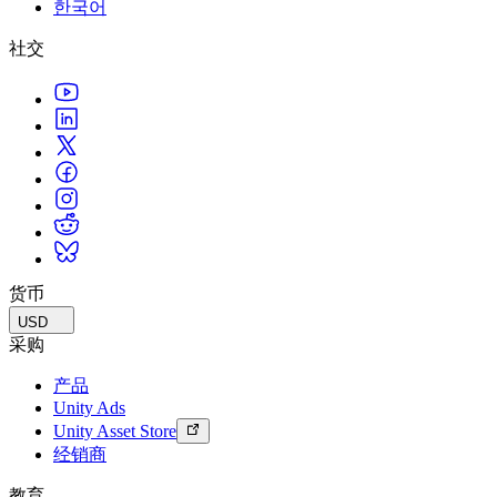
한국어
联系我们
术语表
Unity基础路径
多平台
制造业
与我们的团队联系
直播活动
社交
技术术语库
你是Unity 新手？开始您的旅程
探索 Unity 支持的超过 25 个平台
实现运营卓越
加入开发者、创作者和内部人员
洞察
使用指南
常态化运营
零售
Unity奖项
案例分析
可操作的技巧和最佳实践
游戏上线后的数据洞察与常态化运营
将店内体验转化为在线体验
庆祝全球的Unity创作者
真实成功案例
教育
Grow
汽车
最佳实践指南
用户获取
对于学生
提升创新能力和车内体验
专家提示和技巧
被发现并获取移动用户
开启您的职业生涯
查看所有行业
演示
应用内购
对于教育者
演示、示例和构建模块
货币
管理跨门店和D2C渠道的IAP（应用内购买）
增强您的教学
所有资源
USD
新增功能
商业化
教育资助许可证
采购
将玩家与合适的游戏连接
将Unity的力量带入您的机构
产品
博客
通过 Unity 投放广告
通过 Unity 实现变现
Unity Ads
更新、信息和技术提示
使用案例
认证
Unity Asset Store
证明您的Unity精通
经销商
新闻
移动游戏
新闻、故事和新闻中心
使用 Unity 打造移动端爆款游戏
教育