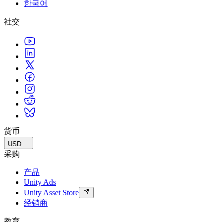
한국어
联系我们
术语表
Unity基础路径
多平台
制造业
与我们的团队联系
直播活动
社交
技术术语库
你是Unity 新手？开始您的旅程
探索 Unity 支持的超过 25 个平台
实现运营卓越
加入开发者、创作者和内部人员
洞察
使用指南
常态化运营
零售
Unity奖项
案例分析
可操作的技巧和最佳实践
游戏上线后的数据洞察与常态化运营
将店内体验转化为在线体验
庆祝全球的Unity创作者
真实成功案例
教育
Grow
汽车
最佳实践指南
用户获取
对于学生
提升创新能力和车内体验
专家提示和技巧
被发现并获取移动用户
开启您的职业生涯
查看所有行业
演示
应用内购
对于教育者
演示、示例和构建模块
货币
管理跨门店和D2C渠道的IAP（应用内购买）
增强您的教学
所有资源
USD
新增功能
商业化
教育资助许可证
采购
将玩家与合适的游戏连接
将Unity的力量带入您的机构
产品
博客
通过 Unity 投放广告
通过 Unity 实现变现
Unity Ads
更新、信息和技术提示
使用案例
认证
Unity Asset Store
证明您的Unity精通
经销商
新闻
移动游戏
新闻、故事和新闻中心
使用 Unity 打造移动端爆款游戏
教育