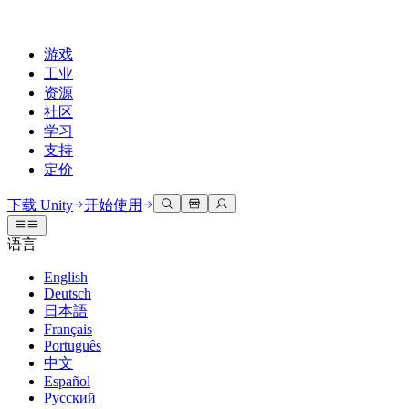
游戏
工业
资源
社区
学习
支持
定价
开发
使用案例
技术库
社区中心
适合每个级别
支持选项
下载 Unity
开始使用
Unity Learn
Unity 引擎
3D协作
文档
讨论
获取帮助
语言
免费掌握Unity技能
为任何平台构建2D和3D游戏
实时构建和审查3D项目
帮助您在Unity中取得成功
官方用户手册和API参考
讨论、解决问题和连接
English
专业培训
Deutsch
协作
沉浸式培训
成功计划
开发者工具
事件
日本語
通过Unity培训师提升您的团队
与团队协作并快速迭代
在沉浸式环境中培训
通过专家支持更快实现目标
发布版本和问题跟踪器
全球和本地活动
Français
Unity新手
下载 Unity
Português
社区故事
客户体验
常见问题解答
中文
路线图
准备开始
计划和定价
创建互动3D体验
常见问题解答
Español
Made with Unity
查看即将推出的功能
开始您的学习
部署
行业
Русский
展示Unity创作者