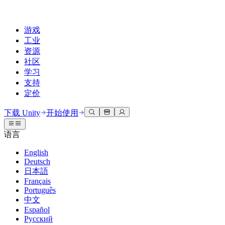
游戏
工业
资源
社区
学习
支持
定价
开发
使用案例
技术库
社区中心
适合每个级别
支持选项
下载 Unity
开始使用
Unity Learn
Unity 引擎
3D协作
文档
讨论
获取帮助
语言
免费掌握Unity技能
为任何平台构建2D和3D游戏
实时构建和审查3D项目
帮助您在Unity中取得成功
官方用户手册和API参考
讨论、解决问题和连接
English
专业培训
Deutsch
协作
沉浸式培训
成功计划
开发者工具
事件
日本語
通过Unity培训师提升您的团队
与团队协作并快速迭代
在沉浸式环境中培训
通过专家支持更快实现目标
发布版本和问题跟踪器
全球和本地活动
Français
Unity新手
下载 Unity
Português
社区故事
客户体验
常见问题解答
中文
路线图
准备开始
计划和定价
创建互动3D体验
常见问题解答
Español
Made with Unity
查看即将推出的功能
开始您的学习
部署
行业
Русский
展示Unity创作者