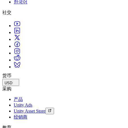
한국어
联系我们
术语表
Unity基础路径
多平台
制造业
与我们的团队联系
直播活动
社交
技术术语库
你是Unity 新手？开始您的旅程
探索 Unity 支持的超过 25 个平台
实现运营卓越
加入开发者、创作者和内部人员
洞察
使用指南
常态化运营
零售
Unity奖项
案例分析
可操作的技巧和最佳实践
游戏上线后的数据洞察与常态化运营
将店内体验转化为在线体验
庆祝全球的Unity创作者
真实成功案例
教育
Grow
汽车
最佳实践指南
用户获取
对于学生
提升创新能力和车内体验
专家提示和技巧
被发现并获取移动用户
开启您的职业生涯
查看所有行业
演示
应用内购
对于教育者
演示、示例和构建模块
货币
管理跨门店和D2C渠道的IAP（应用内购买）
增强您的教学
所有资源
USD
新增功能
商业化
教育资助许可证
采购
将玩家与合适的游戏连接
将Unity的力量带入您的机构
产品
博客
通过 Unity 投放广告
通过 Unity 实现变现
Unity Ads
更新、信息和技术提示
使用案例
认证
Unity Asset Store
证明您的Unity精通
经销商
新闻
移动游戏
新闻、故事和新闻中心
使用 Unity 打造移动端爆款游戏
教育