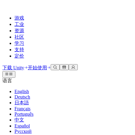
游戏
工业
资源
社区
学习
支持
定价
开发
使用案例
技术库
社区中心
适合每个级别
支持选项
下载 Unity
开始使用
Unity Learn
Unity 引擎
3D协作
文档
讨论
获取帮助
语言
免费掌握Unity技能
为任何平台构建2D和3D游戏
实时构建和审查3D项目
帮助您在Unity中取得成功
官方用户手册和API参考
讨论、解决问题和连接
English
专业培训
Deutsch
协作
沉浸式培训
成功计划
开发者工具
事件
日本語
通过Unity培训师提升您的团队
与团队协作并快速迭代
在沉浸式环境中培训
通过专家支持更快实现目标
发布版本和问题跟踪器
全球和本地活动
Français
Unity新手
下载 Unity
Português
社区故事
客户体验
常见问题解答
中文
路线图
准备开始
计划和定价
创建互动3D体验
常见问题解答
Español
Made with Unity
查看即将推出的功能
开始您的学习
部署
行业
Русский
展示Unity创作者