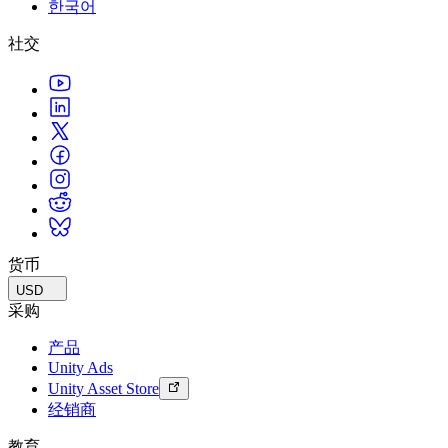
한국어
联系我们
术语表
Unity基础路径
多平台
制造业
与我们的团队联系
直播活动
社交
技术术语库
你是Unity 新手？开始您的旅程
探索 Unity 支持的超过 25 个平台
实现运营卓越
加入开发者、创作者和内部人员
洞察
使用指南
常态化运营
零售
Unity奖项
案例分析
可操作的技巧和最佳实践
游戏上线后的数据洞察与常态化运营
将店内体验转化为在线体验
庆祝全球的Unity创作者
真实成功案例
教育
Grow
汽车
最佳实践指南
用户获取
对于学生
提升创新能力和车内体验
专家提示和技巧
被发现并获取移动用户
开启您的职业生涯
查看所有行业
演示
应用内购
对于教育者
演示、示例和构建模块
货币
管理跨门店和D2C渠道的IAP（应用内购买）
增强您的教学
所有资源
USD
新增功能
商业化
教育资助许可证
采购
将玩家与合适的游戏连接
将Unity的力量带入您的机构
产品
博客
通过 Unity 投放广告
通过 Unity 实现变现
Unity Ads
更新、信息和技术提示
使用案例
认证
Unity Asset Store
证明您的Unity精通
经销商
新闻
移动游戏
新闻、故事和新闻中心
使用 Unity 打造移动端爆款游戏
教育