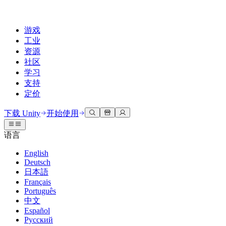
游戏
工业
资源
社区
学习
支持
定价
开发
使用案例
技术库
社区中心
适合每个级别
支持选项
下载 Unity
开始使用
Unity Learn
Unity 引擎
3D协作
文档
讨论
获取帮助
语言
免费掌握Unity技能
为任何平台构建2D和3D游戏
实时构建和审查3D项目
帮助您在Unity中取得成功
官方用户手册和API参考
讨论、解决问题和连接
English
专业培训
Deutsch
协作
沉浸式培训
成功计划
开发者工具
事件
日本語
通过Unity培训师提升您的团队
与团队协作并快速迭代
在沉浸式环境中培训
通过专家支持更快实现目标
发布版本和问题跟踪器
全球和本地活动
Français
Unity新手
下载 Unity
Português
社区故事
客户体验
常见问题解答
中文
路线图
准备开始
计划和定价
创建互动3D体验
常见问题解答
Español
Made with Unity
查看即将推出的功能
开始您的学习
部署
行业
Русский
展示Unity创作者