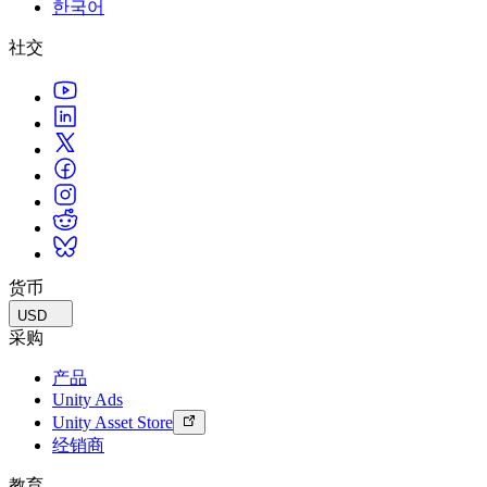
한국어
联系我们
术语表
Unity基础路径
多平台
制造业
与我们的团队联系
直播活动
社交
技术术语库
你是Unity 新手？开始您的旅程
探索 Unity 支持的超过 25 个平台
实现运营卓越
加入开发者、创作者和内部人员
洞察
使用指南
常态化运营
零售
Unity奖项
案例分析
可操作的技巧和最佳实践
游戏上线后的数据洞察与常态化运营
将店内体验转化为在线体验
庆祝全球的Unity创作者
真实成功案例
教育
Grow
汽车
最佳实践指南
用户获取
对于学生
提升创新能力和车内体验
专家提示和技巧
被发现并获取移动用户
开启您的职业生涯
查看所有行业
演示
应用内购
对于教育者
演示、示例和构建模块
货币
管理跨门店和D2C渠道的IAP（应用内购买）
增强您的教学
所有资源
USD
新增功能
商业化
教育资助许可证
采购
将玩家与合适的游戏连接
将Unity的力量带入您的机构
产品
博客
通过 Unity 投放广告
通过 Unity 实现变现
Unity Ads
更新、信息和技术提示
使用案例
认证
Unity Asset Store
证明您的Unity精通
经销商
新闻
移动游戏
新闻、故事和新闻中心
使用 Unity 打造移动端爆款游戏
教育