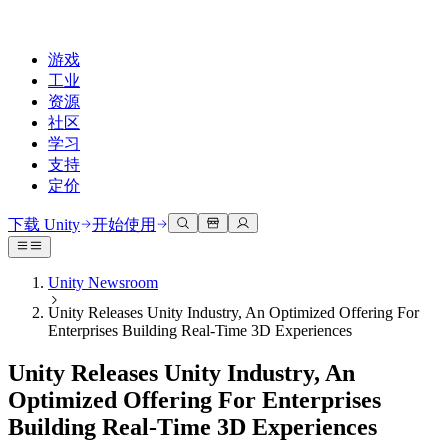
游戏
工业
资源
社区
学习
支持
定价
开发
使用案例
技术库
社区中心
适合每个级别
支持选项
下载 Unity
开始使用
Unity Learn
Unity 引擎
3D协作
文档
讨论
获取帮助
免费掌握Unity技能
为任何平台构建2D和3D游戏
实时构建和审查3D项目
帮助您在Unity中取得成功
Unity Newsroom
官方用户手册和API参考
讨论、解决问题和连接
Unity Releases Unity Industry, An Optimized Offering For
专业培训
协作
沉浸式培训
成功计划
Enterprises Building Real-Time 3D Experiences
开发者工具
事件
通过Unity培训师提升您的团队
与团队协作并快速迭代
在沉浸式环境中培训
通过专家支持更快实现目标
发布版本和问题跟踪器
全球和本地活动
Unity新手
下载 Unity
Unity Releases Unity Industry, An
社区故事
客户体验
常见问题解答
Optimized Offering For Enterprises
路线图
准备开始
计划和定价
创建互动3D体验
常见问题解答
Building Real-Time 3D Experiences
Made with Unity
查看即将推出的功能
开始您的学习
部署
行业
展示Unity创作者