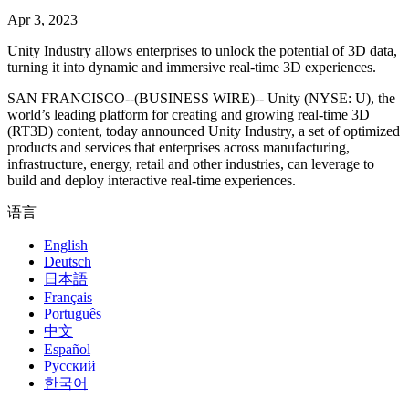
联系我们
Apr 3, 2023
术语表
Unity基础路径
多平台
制造业
与我们的团队联系
直播活动
技术术语库
你是Unity 新手？开始您的旅程
探索 Unity 支持的超过 25 个平台
实现运营卓越
Unity Industry allows enterprises to unlock the potential of 3D data,
加入开发者、创作者和内部人员
洞察
turning it into dynamic and immersive real-time 3D experiences.
使用指南
常态化运营
零售
Unity奖项
SAN FRANCISCO--(BUSINESS WIRE)-- Unity (NYSE: U), the
案例分析
可操作的技巧和最佳实践
游戏上线后的数据洞察与常态化运营
将店内体验转化为在线体验
world’s leading platform for creating and growing real-time 3D
庆祝全球的Unity创作者
真实成功案例
教育
Grow
(RT3D) content, today announced Unity Industry, a set of optimized
汽车
products and services that enterprises across manufacturing,
最佳实践指南
用户获取
对于学生
infrastructure, energy, retail and other industries, can leverage to
提升创新能力和车内体验
专家提示和技巧
build and deploy interactive real-time experiences.
被发现并获取移动用户
开启您的职业生涯
查看所有行业
语言
演示
应用内购
对于教育者
演示、示例和构建模块
管理跨门店和D2C渠道的IAP（应用内购买）
增强您的教学
English
所有资源
Deutsch
新增功能
日本語
商业化
教育资助许可证
Français
将玩家与合适的游戏连接
将Unity的力量带入您的机构
Português
博客
通过 Unity 投放广告
通过 Unity 实现变现
中文
更新、信息和技术提示
使用案例
认证
Español
证明您的Unity精通
Русский
新闻
移动游戏
한국어
新闻、故事和新闻中心
使用 Unity 打造移动端爆款游戏