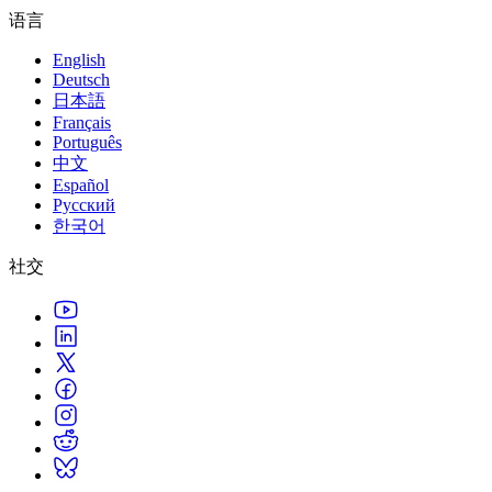
联系我们
语言
术语表
Unity基础路径
多平台
制造业
与我们的团队联系
直播活动
技术术语库
你是Unity 新手？开始您的旅程
探索 Unity 支持的超过 25 个平台
实现运营卓越
English
加入开发者、创作者和内部人员
洞察
Deutsch
使用指南
日本語
常态化运营
零售
Unity奖项
案例分析
Français
可操作的技巧和最佳实践
游戏上线后的数据洞察与常态化运营
将店内体验转化为在线体验
庆祝全球的Unity创作者
Português
真实成功案例
教育
Grow
中文
汽车
Español
最佳实践指南
用户获取
对于学生
提升创新能力和车内体验
Русский
专家提示和技巧
被发现并获取移动用户
开启您的职业生涯
查看所有行业
한국어
演示
社交
应用内购
对于教育者
演示、示例和构建模块
管理跨门店和D2C渠道的IAP（应用内购买）
增强您的教学
所有资源
新增功能
商业化
教育资助许可证
将玩家与合适的游戏连接
将Unity的力量带入您的机构
博客
通过 Unity 投放广告
通过 Unity 实现变现
更新、信息和技术提示
使用案例
认证
证明您的Unity精通
新闻
移动游戏
新闻、故事和新闻中心
使用 Unity 打造移动端爆款游戏