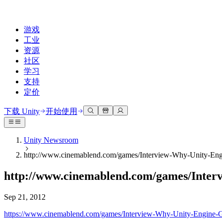
游戏
工业
资源
社区
学习
支持
定价
开发
使用案例
技术库
社区中心
适合每个级别
支持选项
下载 Unity
开始使用
Unity Learn
Unity 引擎
3D协作
文档
讨论
获取帮助
免费掌握Unity技能
为任何平台构建2D和3D游戏
实时构建和审查3D项目
帮助您在Unity中取得成功
Unity Newsroom
官方用户手册和API参考
讨论、解决问题和连接
http://www.cinemablend.com/games/Interview-Why-Unity-Eng
专业培训
协作
沉浸式培训
成功计划
开发者工具
事件
通过Unity培训师提升您的团队
与团队协作并快速迭代
在沉浸式环境中培训
通过专家支持更快实现目标
http://www.cinemablend.com/games/Inter
发布版本和问题跟踪器
全球和本地活动
Unity新手
下载 Unity
社区故事
客户体验
常见问题解答
Sep 21, 2012
路线图
准备开始
计划和定价
创建互动3D体验
常见问题解答
Made with Unity
查看即将推出的功能
开始您的学习
部署
行业
https://www.cinemablend.com/games/Interview-Why-Unity-Engine
展示Unity创作者