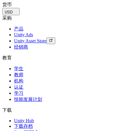
货币
独立游戏
USD
小团队也能做出大游戏
采购
产品
XR 游戏
Unity Ads
跨平台发布 XR 游戏
Unity Asset Store
经销商
多人游戏
简化多人游戏开发
教育
学生
教师
机构
认证
学习
技能发展计划
下载
Unity Hub
下载存档