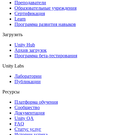
Выпускайте большие игры с небольшими командами
Преподаватели
Образовательные учреждения
XR-игры
Сертификация
Запускайте XR-игры на разных платформах
Learn
Программа развития навыков
Многопользовательские игры
Загрузить
Упрощенное создание многопользовательских игр
Unity Hub
Архив загрузок
Программа бета-тестирования
Unity Labs
Лаборатории
Публикации
Ресурсы
Платформа обучения
Сообщество
Документация
Unity QA
FAQ
Статус услуг
Истории успеха