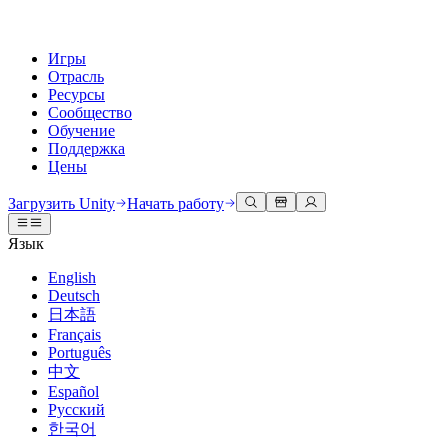
Игры
Отрасль
Ресурсы
Сообщество
Обучение
Поддержка
Цены
Разработка
Примеры использования
Техническая библиотека
Сообщество
Для каждого уровня
Варианты поддержки
Загрузить Unity
Начать работу
Движок Unity
3D сотрудничество
Документация
Обсуждения
Unity Learn
Получить помощь
Язык
Создавайте 2D и 3D игры для любой платформы
Создавайте и просматривайте 3D проекты в реальном времени
Освойте навыки Unity бесплатно
Помогаем вам добиться успеха с Unity
Официальные руководства пользователя и ссылки на API
Обсуждать, решать проблемы и соединяться
English
Совместная работа
Иммерсивное обучение
Профессиональное обучение
Планы успеха
Deutsch
Инструменты для разработчиков
События
Сотрудничайте и быстро вносите изменения с вашей командой
Обучение в иммерсивных средах
Повышайте уровень своей команды с тренерами Unity
Достигайте своих целей быстрее с помощью экспертов
日本語
Версии релизов и трекер проблем
Глобальные и местные события
Загрузить Unity
Не использовали Unity раньше
Français
Истории сообщества
Пользовательские опыты
FAQ
Português
План развития
Тарифы и цены
Создавайте интерактивные 3D опыты
С чего начать
Ответы на часто задаваемые вопросы
中文
Обзор предстоящих функций
Made with Unity
Развертывание
Отрасли
Приступите к обучению
Español
Показ Unity-креаторов
Русский
Связаться с нами
Глоссарий
한국어
Многоплатформенность
Производство
Основные пути Unity
Свяжитесь с нашей командой
Библиотека технических терминов
Прямые трансляции