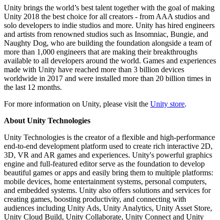
Unity brings the world’s best talent together with the goal of making
Unity 2018 the best choice for all creators - from AAA studios and
solo developers to indie studios and more. Unity has hired engineers
and artists from renowned studios such as Insomniac, Bungie, and
Naughty Dog, who are building the foundation alongside a team of
more than 1,000 engineers that are making their breakthroughs
available to all developers around the world. Games and experiences
made with Unity have reached more than 3 billion devices
worldwide in 2017 and were installed more than 20 billion times in
the last 12 months.
For more information on Unity, please visit the
Unity store
.
About Unity Technologies
Unity Technologies is the creator of a flexible and high-performance
end-to-end development platform used to create rich interactive 2D,
3D, VR and AR games and experiences. Unity's powerful graphics
engine and full-featured editor serve as the foundation to develop
beautiful games or apps and easily bring them to multiple platforms:
mobile devices, home entertainment systems, personal computers,
and embedded systems. Unity also offers solutions and services for
creating games, boosting productivity, and connecting with
audiences including Unity Ads, Unity Analytics, Unity Asset Store,
Unity Cloud Build, Unity Collaborate, Unity Connect and Unity