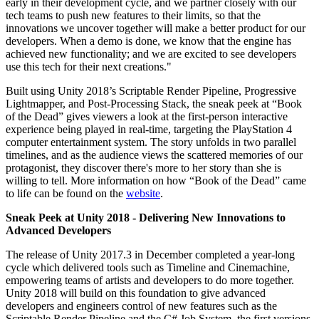
Выпускайте большие игры с небольшими командами
early in their development cycle, and we partner closely with our
tech teams to push new features to their limits, so that the
innovations we uncover together will make a better product for our
XR-игры
developers. When a demo is done, we know that the engine has
Запускайте XR-игры на разных платформах
achieved new functionality; and we are excited to see developers
use this tech for their next creations."
Многопользовательские игры
Упрощенное создание многопользовательских игр
Built using Unity 2018’s Scriptable Render Pipeline, Progressive
Lightmapper, and Post-Processing Stack, the sneak peek at “Book
of the Dead” gives viewers a look at the first-person interactive
experience being played in real-time, targeting the PlayStation 4
computer entertainment system. The story unfolds in two parallel
timelines, and as the audience views the scattered memories of our
protagonist, they discover there's more to her story than she is
willing to tell. More information on how “Book of the Dead” came
to life can be found on the
website
.
Sneak Peek at Unity 2018 - Delivering New Innovations to
Advanced Developers
The release of Unity 2017.3 in December completed a year-long
cycle which delivered tools such as Timeline and Cinemachine,
empowering teams of artists and developers to do more together.
Unity 2018 will build on this foundation to give advanced
developers and engineers control of new features such as the
Scriptable Render Pipeline and the C# Job System, the first versions