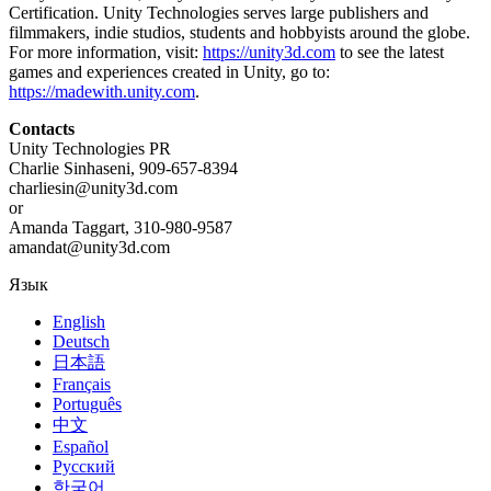
Certification. Unity Technologies serves large publishers and
filmmakers, indie studios, students and hobbyists around the globe.
For more information, visit:
https://unity3d.com
to see the latest
games and experiences created in Unity, go to:
https://madewith.unity.com
.
Contacts
Unity Technologies PR
Charlie Sinhaseni, 909-657-8394
charliesin@unity3d.com
or
Amanda Taggart, 310-980-9587
amandat@unity3d.com
Язык
English
Deutsch
日本語
Français
Português
中文
Español
Русский
한국어