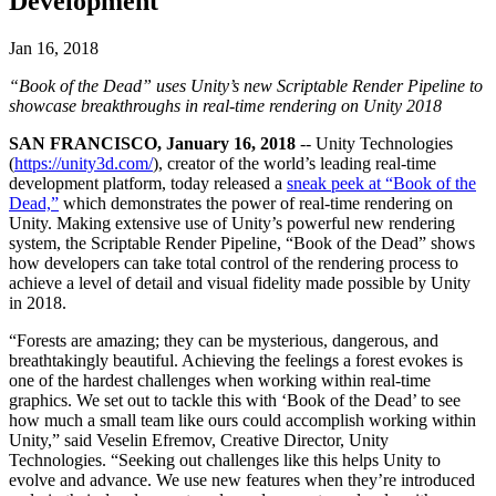
Development
Откройте для себя более 25 платформ, которые поддерживает
Достигнуть операционного совершенства
Не использовали Unity раньше? Начните свое путешествие
Дополнительная информация
Присоединяйтесь к разработчикам, креаторам и инсайдерам
Unity
Торговля
Практические руководства
Jan 16, 2018
Истории успеха
Награды Unity
LiveOps
Преобразовать опыт в магазине в онлайн-опыт
Практические советы и лучшие практики
Истории успеха из реальной жизни
Празднование Unity-креаторов по всему миру
“Book of the Dead” uses Unity’s new Scriptable Render Pipeline to
Анализ после запуска и операции с живыми играми
Образование
showcase breakthroughs in real-time rendering on Unity 2018
Развивайте
Автомобильная отрасль
Руководства по лучшим практикам
Увеличьте инновации и впечатления в автомобиле
Для студентов
SAN FRANCISCO, January 16, 2018
-- Unity Technologies
Советы и хитрости от экспертов
Привлечение пользователей
Посмотреть все отрасли
Запустите свою карьеру
(
https://unity3d.com/
), creator of the world’s leading real-time
Будьте замечены и привлекайте мобильных пользователей
development platform, today released a
sneak peek at “Book of the
Демонстрационные проекты
Для преподавателей
Dead,”
which demonstrates the power of real-time rendering on
Демо-версии, образцы и строительные блоки
Встроенные покупки
Улучшите свое преподавание
Unity. Making extensive use of Unity’s powerful new rendering
Все ресурсы
Управляйте IAP в магазинах и D2C
system, the Scriptable Render Pipeline, “Book of the Dead” shows
Что нового
how developers can take total control of the rendering process to
Лицензия Education Grant
achieve a level of detail and visual fidelity made possible by Unity
Монетизация
Принесите мощь Unity в ваше учебное заведение
in 2018.
Блог
Соединяйте игроков с подходящими играми
Обновления, информация и технические советы
Рекламируйте с помощью Unity
Монетизируйте с помощью
Программы сертификации
“Forests are amazing; they can be mysterious, dangerous, and
Unity
Докажите свое мастерство в Unity
breathtakingly beautiful. Achieving the feelings a forest evokes is
Примеры использования
Новости
one of the hardest challenges when working within real-time
Новости, истории и пресс-центр
graphics. We set out to tackle this with ‘Book of the Dead’ to see
Мобильные игры
how much a small team like ours could accomplish working within
Создавайте и развивайте мобильные хиты с Unity
Unity,” said Veselin Efremov, Creative Director, Unity
Technologies. “Seeking out challenges like this helps Unity to
Инди-игры
evolve and advance. We use new features when they’re introduced