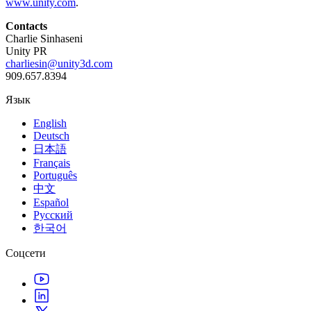
www.unity.com
.
Contacts
Charlie Sinhaseni
Unity PR
charliesin@unity3d.com
909.657.8394
Язык
English
Deutsch
日本語
Français
Português
中文
Español
Русский
한국어
Соцсети