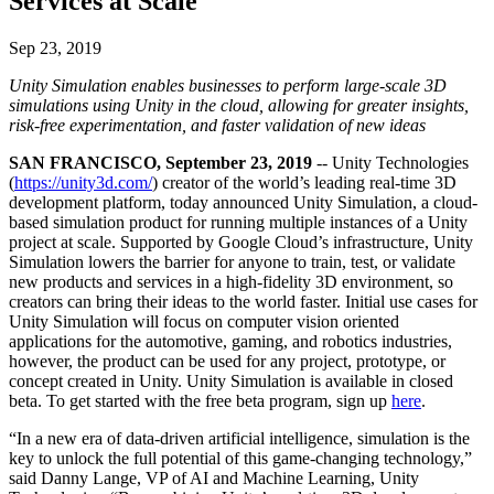
Services at Scale
Откройте для себя более 25 платформ, которые поддерживает
Достигнуть операционного совершенства
Не использовали Unity раньше? Начните свое путешествие
Дополнительная информация
Присоединяйтесь к разработчикам, креаторам и инсайдерам
Unity
Торговля
Практические руководства
Sep 23, 2019
Истории успеха
Награды Unity
LiveOps
Преобразовать опыт в магазине в онлайн-опыт
Практические советы и лучшие практики
Истории успеха из реальной жизни
Празднование Unity-креаторов по всему миру
Unity Simulation enables businesses to perform large-scale 3D
Анализ после запуска и операции с живыми играми
Образование
simulations using Unity in the cloud, allowing for greater insights,
Развивайте
Автомобильная отрасль
risk-free experimentation, and faster validation of new ideas
Руководства по лучшим практикам
Увеличьте инновации и впечатления в автомобиле
Для студентов
Советы и хитрости от экспертов
Привлечение пользователей
Посмотреть все отрасли
Запустите свою карьеру
SAN FRANCISCO, September 23, 2019
-- Unity Technologies
Будьте замечены и привлекайте мобильных пользователей
(
https://unity3d.com/
) creator of the world’s leading real-time 3D
Демонстрационные проекты
Для преподавателей
development platform, today announced Unity Simulation, a cloud-
Демо-версии, образцы и строительные блоки
Встроенные покупки
Улучшите свое преподавание
based simulation product for running multiple instances of a Unity
Все ресурсы
Управляйте IAP в магазинах и D2C
project at scale. Supported by Google Cloud’s infrastructure, Unity
Что нового
Simulation lowers the barrier for anyone to train, test, or validate
Лицензия Education Grant
new products and services in a high-fidelity 3D environment, so
Монетизация
Принесите мощь Unity в ваше учебное заведение
creators can bring their ideas to the world faster. Initial use cases for
Блог
Соединяйте игроков с подходящими играми
Unity Simulation will focus on computer vision oriented
Обновления, информация и технические советы
Рекламируйте с помощью Unity
Монетизируйте с помощью
Программы сертификации
applications for the automotive, gaming, and robotics industries,
Unity
Докажите свое мастерство в Unity
however, the product can be used for any project, prototype, or
Примеры использования
Новости
concept created in Unity. Unity Simulation is available in closed
Новости, истории и пресс-центр
beta. To get started with the free beta program, sign up
here
.
Мобильные игры
Создавайте и развивайте мобильные хиты с Unity
“In a new era of data-driven artificial intelligence, simulation is the
key to unlock the full potential of this game-changing technology,”
Инди-игры
said Danny Lange, VP of AI and Machine Learning, Unity