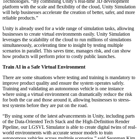
Выпускайте большие игры с небольшими командами
Technologies. “By combining Unity’s real-time 3D development
platform with the scale and flexibility of the cloud, Unity Simulation
will help businesses accelerate the creation of better, safer, and more
XR-игры
reliable products.”
Запускайте XR-игры на разных платформах
Unity is already used for a wide range of simulation tasks, allowing
Многопользовательские игры
businesses to create virtual environments easily. Unity Simulation
Упрощенное создание многопользовательских игр
leverages the scalability of the cloud to run millions of simulations
simultaneously, accelerating time to insight by testing multiple
scenarios in parallel. This saves time, manages risk, and can show
how products will perform prior to costly public launches.
Train AI in a Safe Virtual Environment
There are some situations where testing and training is mandatory to
improve product quality and ensure the system operates safely.
Training and validating an autonomous vehicle is one instance
where using a virtual environment can dramatically reduce the risk
for both the car and those around it, allowing businesses to stress-
test systems before they are put on the road.
“By using some of the latest advancements in Unity, including parts
of the Data-Oriented Tech Stack and the High-Definition Render
Pipeline, our LGSVL Simulator is able to create digital twins of real-
world environments with accurate sensor models to train
autonomous vehicles across multiple scenarios,” said Seonman Kim,