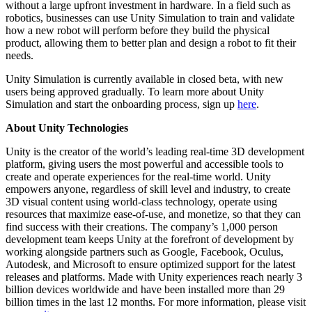
without a large upfront investment in hardware. In a field such as
robotics, businesses can use Unity Simulation to train and validate
how a new robot will perform before they build the physical
product, allowing them to better plan and design a robot to fit their
needs.
Unity Simulation is currently available in closed beta, with new
users being approved gradually. To learn more about Unity
Simulation and start the onboarding process, sign up
here
.
About Unity Technologies
Unity is the creator of the world’s leading real-time 3D development
platform, giving users the most powerful and accessible tools to
create and operate experiences for the real-time world. Unity
empowers anyone, regardless of skill level and industry, to create
3D visual content using world-class technology, operate using
resources that maximize ease-of-use, and monetize, so that they can
find success with their creations. The company’s 1,000 person
development team keeps Unity at the forefront of development by
working alongside partners such as Google, Facebook, Oculus,
Autodesk, and Microsoft to ensure optimized support for the latest
releases and platforms. Made with Unity experiences reach nearly 3
billion devices worldwide and have been installed more than 29
billion times in the last 12 months. For more information, please visit