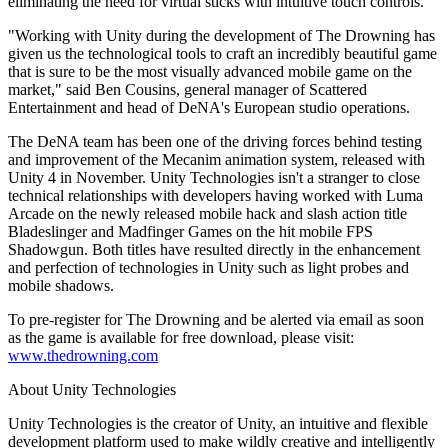
eliminating the need for virtual sticks with intuitive touch controls.
Выпускайте большие игры с небольшими командами
"Working with Unity during the development of The Drowning has
XR-игры
given us the technological tools to craft an incredibly beautiful game
Запускайте XR-игры на разных платформах
that is sure to be the most visually advanced mobile game on the
market," said Ben Cousins, general manager of Scattered
Многопользовательские игры
Entertainment and head of DeNA's European studio operations.
Упрощенное создание многопользовательских игр
The DeNA team has been one of the driving forces behind testing
and improvement of the Mecanim animation system, released with
Unity 4 in November. Unity Technologies isn't a stranger to close
technical relationships with developers having worked with Luma
Arcade on the newly released mobile hack and slash action title
Bladeslinger and Madfinger Games on the hit mobile FPS
Shadowgun. Both titles have resulted directly in the enhancement
and perfection of technologies in Unity such as light probes and
mobile shadows.
To pre-register for The Drowning and be alerted via email as soon
as the game is available for free download, please visit:
www.thedrowning.com
About Unity Technologies
Unity Technologies is the creator of Unity, an intuitive and flexible
development platform used to make wildly creative and intelligently