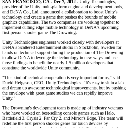
Откройте для себя более 25 платформ, которые поддерживает
Достигнуть операционного совершенства
Не использовали Unity раньше? Начните свое путешествие
SAN FRANCISCO, CA - Dec 7, 2012 -
Unity Technologies,
Дополнительная информация
Присоединяйтесь к разработчикам, креаторам и инсайдерам
Unity
provider of the Unity multi-platform engine and development tools,
and DeNA Co., Ltd. announced a collaboration to boost Unity's
Торговля
Практические руководства
Истории успеха
Награды Unity
technology and create a game that pushes the bounds of mobile
LiveOps
Преобразовать опыт в магазине в онлайн-опыт
Практические советы и лучшие практики
Истории успеха из реальной жизни
Празднование Unity-креаторов по всему миру
graphics capabilities. The two companies are working together to
Анализ после запуска и операции с живыми играми
Образование
implement cutting edge mobile technology in DeNA's upcoming
Развивайте
Автомобильная отрасль
first-person shooter game The Drowning.
Руководства по лучшим практикам
Увеличьте инновации и впечатления в автомобиле
Для студентов
Советы и хитрости от экспертов
Привлечение пользователей
Посмотреть все отрасли
Запустите свою карьеру
Unity Technologies engineers worked closely with developers at
Будьте замечены и привлекайте мобильных пользователей
DeNA's Scattered Entertainment studio in Stockholm, Sweden for
Демонстрационные проекты
Для преподавателей
hands on technical support during the production of The Drowning
Демо-версии, образцы и строительные блоки
Встроенные покупки
Улучшите свое преподавание
to allow DeNA to leverage the technology in new ways and use
Все ресурсы
Управляйте IAP в магазинах и D2C
those findings to benefit the nearly 1.5 million developers that
Что нового
constitute the worldwide Unity community.
Лицензия Education Grant
Монетизация
Принесите мощь Unity в ваше учебное заведение
"This kind of technical cooperation is very important for us," said
Блог
Соединяйте игроков с подходящими играми
David Helgason, CEO, Unity Technologies. "It's easy to sit in a lab
Обновления, информация и технические советы
Рекламируйте с помощью Unity
Монетизируйте с помощью
Программы сертификации
and dream up awesome technological improvements, but by pushing
Unity
Докажите свое мастерство в Unity
the envelope with great game studios we can rapidly improve
Примеры использования
Новости
Unity."
Новости, истории и пресс-центр
Мобильные игры
The Drowning's development team is made up of industry veterans
Создавайте и развивайте мобильные хиты с Unity
who have worked on best-selling console games such as Halo,
Battlefield 3, Crysis 2, Far Cry 2, and Mirror's Edge. The team will
redefine the first-person shooter genre for touch devices by
Инди-игры