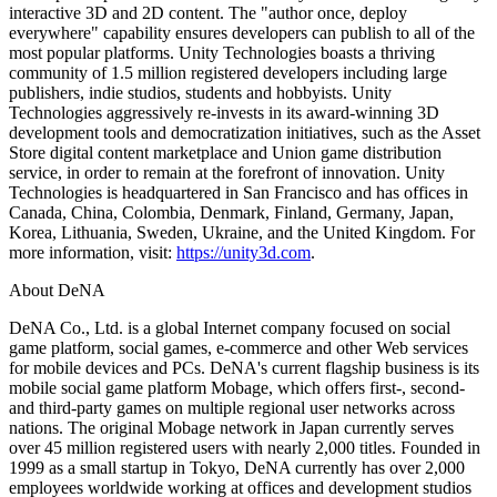
interactive 3D and 2D content. The "author once, deploy
everywhere" capability ensures developers can publish to all of the
most popular platforms. Unity Technologies boasts a thriving
community of 1.5 million registered developers including large
publishers, indie studios, students and hobbyists. Unity
Technologies aggressively re-invests in its award-winning 3D
development tools and democratization initiatives, such as the Asset
Store digital content marketplace and Union game distribution
service, in order to remain at the forefront of innovation. Unity
Technologies is headquartered in San Francisco and has offices in
Canada, China, Colombia, Denmark, Finland, Germany, Japan,
Korea, Lithuania, Sweden, Ukraine, and the United Kingdom. For
more information, visit:
https://unity3d.com
.
About DeNA
DeNA Co., Ltd. is a global Internet company focused on social
game platform, social games, e-commerce and other Web services
for mobile devices and PCs. DeNA's current flagship business is its
mobile social game platform Mobage, which offers first-, second-
and third-party games on multiple regional user networks across
nations. The original Mobage network in Japan currently serves
over 45 million registered users with nearly 2,000 titles. Founded in
1999 as a small startup in Tokyo, DeNA currently has over 2,000
employees worldwide working at offices and development studios