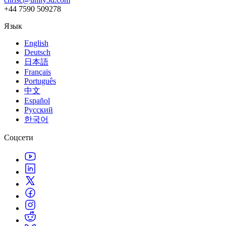
+44 7590 509278
Язык
English
Deutsch
日本語
Français
Português
中文
Español
Русский
한국어
Соцсети