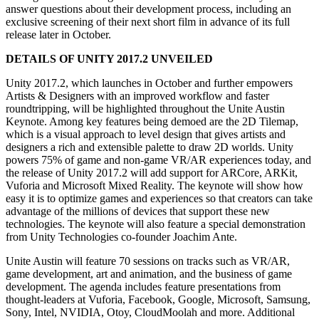
Выпускайте большие игры с небольшими командами
answer questions about their development process, including an
exclusive screening of their next short film in advance of its full
XR-игры
release later in October.
Запускайте XR-игры на разных платформах
DETAILS OF UNITY 2017.2 UNVEILED
Многопользовательские игры
Unity 2017.2, which launches in October and further empowers
Упрощенное создание многопользовательских игр
Artists & Designers with an improved workflow and faster
roundtripping, will be highlighted throughout the Unite Austin
Keynote. Among key features being demoed are the 2D Tilemap,
which is a visual approach to level design that gives artists and
designers a rich and extensible palette to draw 2D worlds. Unity
powers 75% of game and non-game VR/AR experiences today, and
the release of Unity 2017.2 will add support for ARCore, ARKit,
Vuforia and Microsoft Mixed Reality. The keynote will show how
easy it is to optimize games and experiences so that creators can take
advantage of the millions of devices that support these new
technologies. The keynote will also feature a special demonstration
from Unity Technologies co-founder Joachim Ante.
Unite Austin will feature 70 sessions on tracks such as VR/AR,
game development, art and animation, and the business of game
development. The agenda includes feature presentations from
thought-leaders at Vuforia, Facebook, Google, Microsoft, Samsung,
Sony, Intel, NVIDIA, Otoy, CloudMoolah and more. Additional