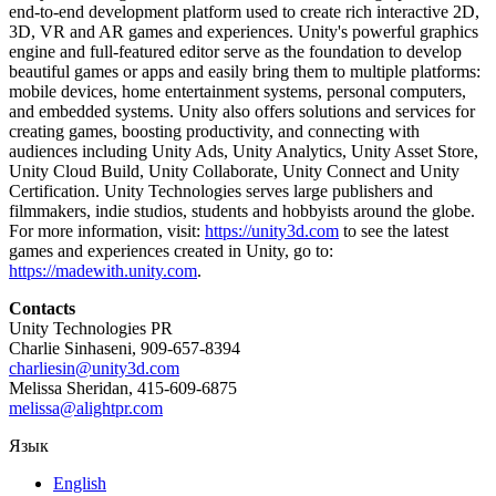
end-to-end development platform used to create rich interactive 2D,
3D, VR and AR games and experiences. Unity's powerful graphics
engine and full-featured editor serve as the foundation to develop
beautiful games or apps and easily bring them to multiple platforms:
mobile devices, home entertainment systems, personal computers,
and embedded systems. Unity also offers solutions and services for
creating games, boosting productivity, and connecting with
audiences including Unity Ads, Unity Analytics, Unity Asset Store,
Unity Cloud Build, Unity Collaborate, Unity Connect and Unity
Certification. Unity Technologies serves large publishers and
filmmakers, indie studios, students and hobbyists around the globe.
For more information, visit:
https://unity3d.com
to see the latest
games and experiences created in Unity, go to:
https://madewith.unity.com
.
Contacts
Unity Technologies PR
Charlie Sinhaseni, 909-657-8394
charliesin@unity3d.com
Melissa Sheridan, 415-609-6875
melissa@alightpr.com
Язык
English