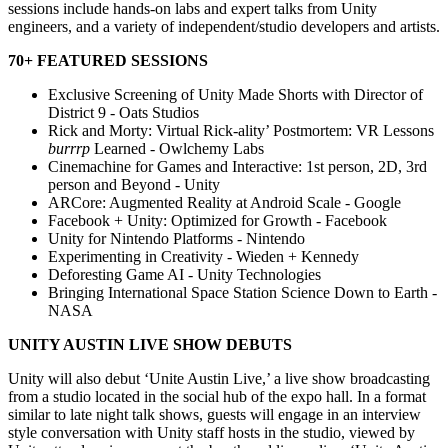
sessions include hands-on labs and expert talks from Unity
engineers, and a variety of independent/studio developers and artists.
70+ FEATURED SESSIONS
Exclusive Screening of Unity Made Shorts with Director of
District 9 - Oats Studios
Rick and Morty: Virtual Rick-ality’ Postmortem: VR Lessons
burrrp
Learned - Owlchemy Labs
Cinemachine for Games and Interactive: 1st person, 2D, 3rd
person and Beyond - Unity
ARCore: Augmented Reality at Android Scale - Google
Facebook + Unity: Optimized for Growth - Facebook
Unity for Nintendo Platforms - Nintendo
Experimenting in Creativity - Wieden + Kennedy
Deforesting Game AI - Unity Technologies
Bringing International Space Station Science Down to Earth -
NASA
UNITY AUSTIN LIVE SHOW DEBUTS
Unity will also debut ‘Unite Austin Live,’ a live show broadcasting
from a studio located in the social hub of the expo hall. In a format
similar to late night talk shows, guests will engage in an interview
style conversation with Unity staff hosts in the studio, viewed by