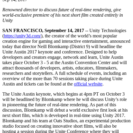
Откройте для себя более 25 платформ, которые поддерживает
Достигнуть операционного совершенства
Не использовали Unity раньше? Начните свое путешествие
Дополнительная информация
Присоединяйтесь к разработчикам, креаторам и инсайдерам
Unity
Renowned director to discuss future of real-time rendering, give
Торговля
Практические руководства
world-exclusive premiere of his next short film created entirely in
Истории успеха
Награды Unity
LiveOps
Преобразовать опыт в магазине в онлайн-опыт
Практические советы и лучшие практики
Unity
Истории успеха из реальной жизни
Празднование Unity-креаторов по всему миру
Анализ после запуска и операции с живыми играми
Образование
Развивайте
Автомобильная отрасль
SAN FRANCISCO, September 14, 2017
-- Unity Technologies
Руководства по лучшим практикам
Увеличьте инновации и впечатления в автомобиле
Для студентов
(
https://unity3d.com/
), the creator of the world’s most popular
Советы и хитрости от экспертов
Привлечение пользователей
Посмотреть все отрасли
Запустите свою карьеру
creation engine for gaming and interactive entertainment, announced
Будьте замечены и привлекайте мобильных пользователей
today that director Neill Blomkamp (District 9) will headline the
Unite Austin 2017 keynote and conference. Designed to help
Демонстрационные проекты
Для преподавателей
developers and creators engage, network and learn, Unite Austin
Демо-версии, образцы и строительные блоки
Встроенные покупки
Улучшите свое преподавание
takes place October 3 - 5 at the Austin Convention Center and will
Все ресурсы
Управляйте IAP в магазинах и D2C
attract thousands of developers, artists, educators, filmmakers,
Что нового
Лицензия Education Grant
researchers and storytellers. A full schedule of events, including an
Монетизация
Принесите мощь Unity в ваше учебное заведение
overview of the more than 70 sessions taking place during Unite
Блог
Соединяйте игроков с подходящими играми
Austin and tickets can be found at the
official website
.
Обновления, информация и технические советы
Рекламируйте с помощью Unity
Монетизируйте с помощью
Программы сертификации
Unity
The Unite Austin keynote, which begins at 4pm PT on October 3
Докажите свое мастерство в Unity
Примеры использования
Новости
will be headlined by Blomkamp where he will discuss Unity’s role
Новости, истории и пресс-центр
in pioneering the future of real-time rendering. As part of this
discussion, Blomkamp will debut a world exclusive first look at his
Мобильные игры
next short film, which is developed in real-time using Unity 2017.
Создавайте и развивайте мобильные хиты с Unity
Blomkamp and his team at Oats Studios, an experimental production
studio focused on creating innovative short films, will also be
Инди-игры
hosting a session during the Unite Conference where they will