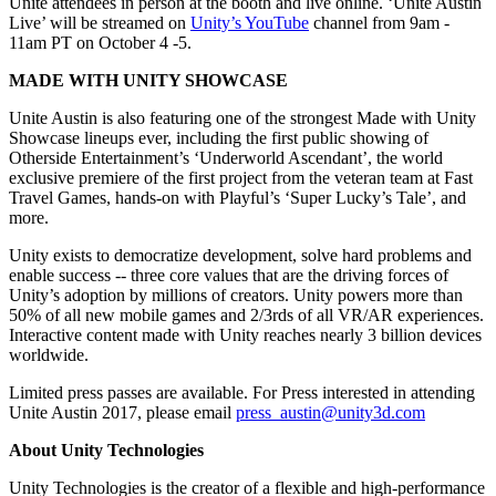
Unite attendees in person at the booth and live online. ‘Unite Austin
Live’ will be streamed on
Unity’s YouTube
channel from 9am -
11am PT on October 4 -5.
MADE WITH UNITY SHOWCASE
Unite Austin is also featuring one of the strongest Made with Unity
Showcase lineups ever, including the first public showing of
Otherside Entertainment’s ‘Underworld Ascendant’, the world
exclusive premiere of the first project from the veteran team at Fast
Travel Games, hands-on with Playful’s ‘Super Lucky’s Tale’, and
more.
Unity exists to democratize development, solve hard problems and
enable success -- three core values that are the driving forces of
Unity’s adoption by millions of creators. Unity powers more than
50% of all new mobile games and 2/3rds of all VR/AR experiences.
Interactive content made with Unity reaches nearly 3 billion devices
worldwide.
Limited press passes are available. For Press interested in attending
Unite Austin 2017, please email
press_austin@unity3d.com
About Unity Technologies
Unity Technologies is the creator of a flexible and high-performance