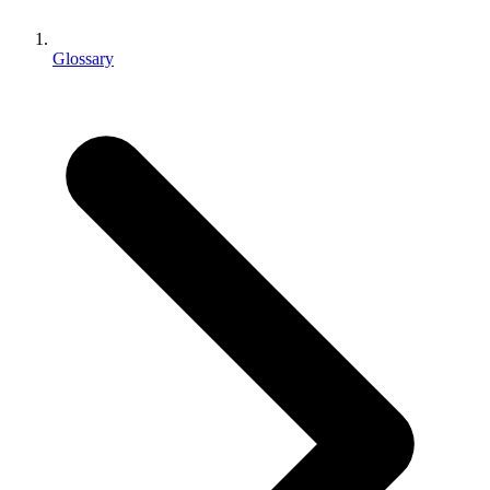
Выпускайте большие игры с небольшими командами
XR-игры
Glossary
Запускайте XR-игры на разных платформах
Многопользовательские игры
Упрощенное создание многопользовательских игр