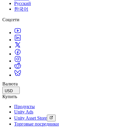
Русский
한국어
Соцсети
Валюта
USD
Купить
Продукты
Unity Ads
Unity Asset Store
Торговые посредники