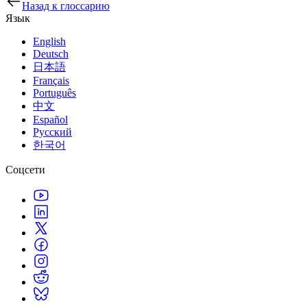
Назад к глоссарию
Язык
English
Deutsch
日本語
Français
Português
中文
Español
Русский
한국어
Соцсети