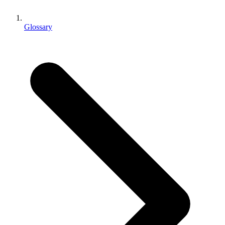
Выпускайте большие игры с небольшими командами
XR-игры
Glossary
Запускайте XR-игры на разных платформах
Многопользовательские игры
Упрощенное создание многопользовательских игр