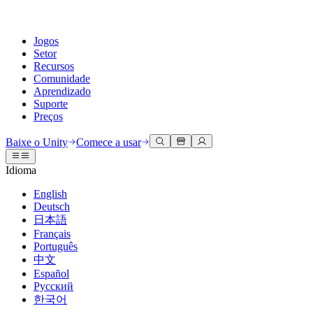
Jogos
Setor
Recursos
Comunidade
Aprendizado
Suporte
Preços
Desenvolva
Casos de uso
Biblioteca técnica
Central da Comunidade
Para todos os níveis
Opções de suporte
Baixe o Unity
Comece a usar
Engine do Unity
Colaboração 3D
Documentação
Discussões
Unity Learn
Obter ajuda
Idioma
Crie jogos 2D e 3D para qualquer plataforma
Construa e revise projetos 3D em tempo real
Domine habilidades do Unity gratuitamente
Ajudando você a ter sucesso com Unity
Manuais do usuário oficiais e referências de API
Discutir, resolver problemas e conectar
English
Colaboração
Treinamento imersivo
Treinamento profissional
Planos de sucesso
Deutsch
Ferramentas de desenvolvedor
Eventos
Colabore e itere rapidamente com sua equipe
Treine em ambientes imersivos
Aprimore sua equipe com treinadores do Unity
Alcance seus objetivos mais rápido com suporte especializado
日本語
Versões de lançamento e rastreador de problemas
Eventos globais e locais
Baixe o Unity
É iniciante no Unity?
Français
Histórias da comunidade
Experiências do cliente
Perguntas frequentes
Português
Roteiro
Planos e preços
Crie experiências interativas em 3D
Conceitos básicos
Respostas para perguntas comuns
中文
Revisar recursos futuros
Made with Unity
Implante
Setores
Inicie seu aprendizado
Español
Mostrando criadores do Unity
Русский
Entre em contato conosco
Glossário
한국어
Multiplataforma
Manufatura
Caminhos Essenciais do Unity
Conecte-se com nossa equipe
Biblioteca de termos técnicos
Transmissões ao vivo