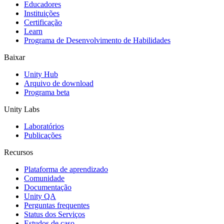
Jogos XR
Educadores
Lance jogos XR em várias plataformas
Instituições
Certificação
Learn
Jogos com multijogador
Programa de Desenvolvimento de Habilidades
Simplifique o desenvolvimento de jogos multiplayer
Baixar
Unity Hub
Arquivo de download
Programa beta
Unity Labs
Laboratórios
Publicações
Recursos
Plataforma de aprendizado
Comunidade
Documentação
Unity QA
Perguntas frequentes
Status dos Serviços
Estudos de caso