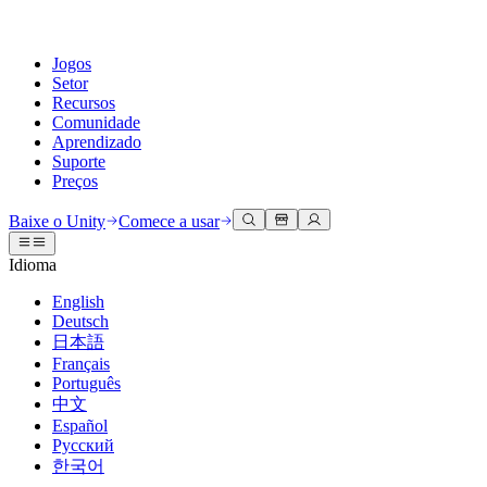
Jogos
Setor
Recursos
Comunidade
Aprendizado
Suporte
Preços
Desenvolva
Casos de uso
Biblioteca técnica
Central da Comunidade
Para todos os níveis
Opções de suporte
Baixe o Unity
Comece a usar
Engine do Unity
Colaboração 3D
Documentação
Discussões
Unity Learn
Obter ajuda
Idioma
Crie jogos 2D e 3D para qualquer plataforma
Construa e revise projetos 3D em tempo real
Domine habilidades do Unity gratuitamente
Ajudando você a ter sucesso com Unity
Manuais do usuário oficiais e referências de API
Discutir, resolver problemas e conectar
English
Colaboração
Treinamento imersivo
Treinamento profissional
Planos de sucesso
Deutsch
Ferramentas de desenvolvedor
Eventos
Colabore e itere rapidamente com sua equipe
Treine em ambientes imersivos
Aprimore sua equipe com treinadores do Unity
Alcance seus objetivos mais rápido com suporte especializado
日本語
Versões de lançamento e rastreador de problemas
Eventos globais e locais
Baixe o Unity
É iniciante no Unity?
Français
Histórias da comunidade
Experiências do cliente
Perguntas frequentes
Português
Roteiro
Planos e preços
Crie experiências interativas em 3D
Conceitos básicos
Respostas para perguntas comuns
中文
Revisar recursos futuros
Made with Unity
Implante
Setores
Inicie seu aprendizado
Español
Mostrando criadores do Unity
Русский
Entre em contato conosco
Glossário
한국어
Multiplataforma
Manufatura
Caminhos Essenciais do Unity
Conecte-se com nossa equipe
Biblioteca de termos técnicos
Transmissões ao vivo