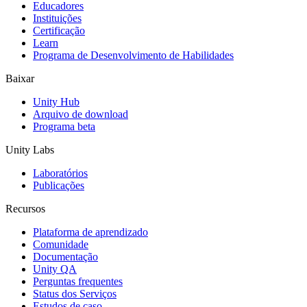
Jogos XR
Educadores
Lance jogos XR em várias plataformas
Instituições
Certificação
Learn
Jogos com multijogador
Programa de Desenvolvimento de Habilidades
Simplifique o desenvolvimento de jogos multiplayer
Baixar
Unity Hub
Arquivo de download
Programa beta
Unity Labs
Laboratórios
Publicações
Recursos
Plataforma de aprendizado
Comunidade
Documentação
Unity QA
Perguntas frequentes
Status dos Serviços
Estudos de caso