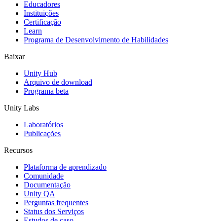
Educadores
Jogos XR
Instituições
Lance jogos XR em várias plataformas
Certificação
Learn
Programa de Desenvolvimento de Habilidades
Jogos com multijogador
Simplifique o desenvolvimento de jogos multiplayer
Baixar
Unity Hub
Arquivo de download
Programa beta
Unity Labs
Laboratórios
Publicações
Recursos
Plataforma de aprendizado
Comunidade
Documentação
Unity QA
Perguntas frequentes
Status dos Serviços
Estudos de caso