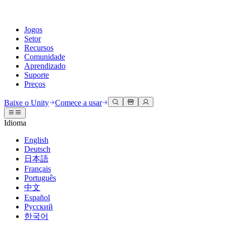
Jogos
Setor
Recursos
Comunidade
Aprendizado
Suporte
Preços
Desenvolva
Casos de uso
Biblioteca técnica
Central da Comunidade
Para todos os níveis
Opções de suporte
Baixe o Unity
Comece a usar
Engine do Unity
Colaboração 3D
Documentação
Discussões
Unity Learn
Obter ajuda
Idioma
Crie jogos 2D e 3D para qualquer plataforma
Construa e revise projetos 3D em tempo real
Domine habilidades do Unity gratuitamente
Ajudando você a ter sucesso com Unity
Manuais do usuário oficiais e referências de API
Discutir, resolver problemas e conectar
English
Colaboração
Treinamento imersivo
Treinamento profissional
Planos de sucesso
Deutsch
Ferramentas de desenvolvedor
Eventos
Colabore e itere rapidamente com sua equipe
Treine em ambientes imersivos
Aprimore sua equipe com treinadores do Unity
Alcance seus objetivos mais rápido com suporte especializado
日本語
Versões de lançamento e rastreador de problemas
Eventos globais e locais
Baixe o Unity
É iniciante no Unity?
Français
Histórias da comunidade
Experiências do cliente
Perguntas frequentes
Português
Roteiro
Planos e preços
Crie experiências interativas em 3D
Conceitos básicos
Respostas para perguntas comuns
中文
Revisar recursos futuros
Made with Unity
Implante
Setores
Inicie seu aprendizado
Español
Mostrando criadores do Unity
Русский
Entre em contato conosco
Glossário
한국어
Multiplataforma
Manufatura
Caminhos Essenciais do Unity
Conecte-se com nossa equipe
Biblioteca de termos técnicos
Transmissões ao vivo