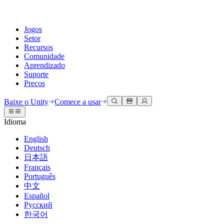
Jogos
Setor
Recursos
Comunidade
Aprendizado
Suporte
Preços
Desenvolva
Casos de uso
Biblioteca técnica
Central da Comunidade
Para todos os níveis
Opções de suporte
Baixe o Unity
Comece a usar
Engine do Unity
Colaboração 3D
Documentação
Discussões
Unity Learn
Obter ajuda
Idioma
Crie jogos 2D e 3D para qualquer plataforma
Construa e revise projetos 3D em tempo real
Domine habilidades do Unity gratuitamente
Ajudando você a ter sucesso com Unity
Manuais do usuário oficiais e referências de API
Discutir, resolver problemas e conectar
English
Colaboração
Treinamento imersivo
Treinamento profissional
Planos de sucesso
Deutsch
Ferramentas de desenvolvedor
Eventos
Colabore e itere rapidamente com sua equipe
Treine em ambientes imersivos
Aprimore sua equipe com treinadores do Unity
Alcance seus objetivos mais rápido com suporte especializado
日本語
Versões de lançamento e rastreador de problemas
Eventos globais e locais
Baixe o Unity
É iniciante no Unity?
Français
Histórias da comunidade
Experiências do cliente
Perguntas frequentes
Português
Roteiro
Planos e preços
Crie experiências interativas em 3D
Conceitos básicos
Respostas para perguntas comuns
中文
Revisar recursos futuros
Made with Unity
Implante
Setores
Inicie seu aprendizado
Español
Mostrando criadores do Unity
Русский
Entre em contato conosco
Glossário
한국어
Multiplataforma
Manufatura
Caminhos Essenciais do Unity
Conecte-se com nossa equipe
Biblioteca de termos técnicos
Transmissões ao vivo