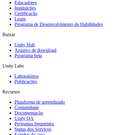
Educadores
Jogos XR
Instituições
Lance jogos XR em várias plataformas
Certificação
Learn
Programa de Desenvolvimento de Habilidades
Jogos com multijogador
Simplifique o desenvolvimento de jogos multiplayer
Baixar
Unity Hub
Arquivo de download
Programa beta
Unity Labs
Laboratórios
Publicações
Recursos
Plataforma de aprendizado
Comunidade
Documentação
Unity QA
Perguntas frequentes
Status dos Serviços
Estudos de caso